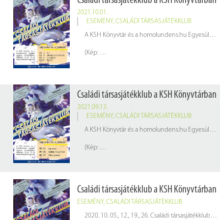
Családi társasjátékklub a KSH Könyvtárban
2021.10.01.
ESEMÉNY
,
CSALÁDI TÁRSASJÁTÉKKLUB
A KSH Könyvtár és a homolundens.hu Egyesület ingyenes társasjáték klubja hétfőnként 16 és 19 óra között, kicsiknek és nagyoknak.
(Kép:
pixabay.com
Családi társasjátékklub a KSH Könyvtárban
2021.09.13.
ESEMÉNY
,
CSALÁDI TÁRSASJÁTÉKKLUB
A KSH Könyvtár és a homolundens.hu Egyesület ingyenes társasjáték klubja hétfőnként 16 és 19 óra között, kicsiknek és nagyoknak.
(Kép:
pixabay.com
Családi társasjátékklub a KSH Könyvtárban
ESEMÉNY
,
CSALÁDI TÁRSASJÁTÉKKLUB
2020. 10. 05., 12., 19., 26. Családi társasjátékklub a KSH Könyvtárban