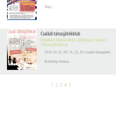
(Kép:
pixabay.com
Családi társasjátékklub
ESEMÉNY
,
TÁRSASJÁTÉK
,
JÁTÉKKLUB
,
CSALÁDI
TÁRSASJÁTÉKKLUB
2020. 03. 02., 09., 16., 23., 30. Családi társasjátékklub a KSH Könyvtárban
Borítókép forrása:
pixabay.com
1
2
3
4
5