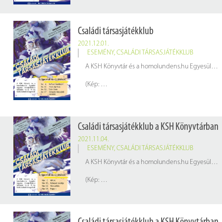
Családi társasjátékklub
2021.12.01.
ESEMÉNY
,
CSALÁDI TÁRSASJÁTÉKKLUB
A KSH Könyvtár és a homolundens.hu Egyesület ingyenes társasjáték klubja hétfőnként 16 és 19 óra között, kicsiknek és nagyoknak.
(Kép:
pixabay.com
Családi társasjátékklub a KSH Könyvtárban
2021.11.04.
ESEMÉNY
,
CSALÁDI TÁRSASJÁTÉKKLUB
A KSH Könyvtár és a homolundens.hu Egyesület ingyenes társasjáték klubja hétfőnként 16 és 19 óra között, kicsiknek és nagyoknak.
(Kép:
pixabay.com