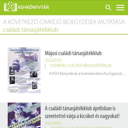
A KÖVETKEZŐ CIMKÉJŰ BEJEGYZÉSEK MUTATÁSA:
ONLINE KATALÓGUS
családi társasjátékklub
RÓLUNK
LÁTOGATÁS ELŐTT
Májusi családi társasjátékklub
SZOLGÁLTATÁSOK
2022.05.01.
KONFERENCIÁK
ESEMÉNY
,
CSALÁDI TÁRSASJÁTÉKKLUB
A KSH Könyvtár és a homolundens.hu Egyesület ingyenes társasjáték klubja hétfőnként 16 és 19 óra között, kicsiknek és nagyoknak.
ADATBÁZISOK
BLOG
KIADVÁNYOK
A családi társasjátékklub áprilisban is
szeretettel várja a kicsiket és nagyokat!
2022.04.01.