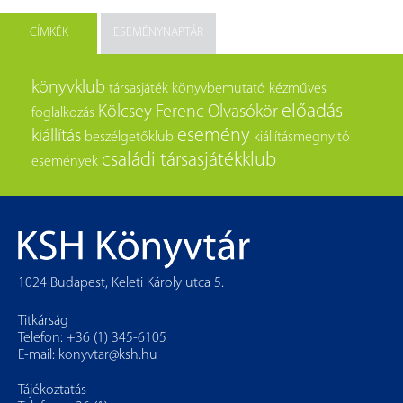
CÍMKÉK
ESEMÉNYNAPTÁR
könyvklub
társasjáték
könyvbemutató
kézműves
előadás
Kölcsey Ferenc Olvasókör
foglalkozás
esemény
kiállítás
beszélgetőklub
kiállításmegnyitó
családi társasjátékklub
események
1024 Budapest, Keleti Károly utca 5.
Titkárság
Telefon: +36 (1) 345-6105
E-mail:
konyvtar@ksh.hu
Tájékoztatás