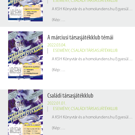
ESEMÉNY
,
CSALÁDI TÁRSASJÁTÉKKLUB
A KSH Könyvtár és a homolundens.hu Egyesület ingyenes társasjáték klubja hétfőnként 16 és 19 óra között, kicsiknek és nagyoknak.
(Kép:
pixabay.com
A márciusi társasjátékklub témái
2022.03.04.
ESEMÉNY
,
CSALÁDI TÁRSASJÁTÉKKLUB
A KSH Könyvtár és a homolundens.hu Egyesület ingyenes társasjáték klubja hétfőnként 16 és 19 óra között, kicsiknek és nagyoknak.
(Kép:
pixabay.com
Családi társasjátékklub
2022.01.01.
ESEMÉNY
,
CSALÁDI TÁRSASJÁTÉKKLUB
A KSH Könyvtár és a homolundens.hu Egyesület ingyenes társasjáték klubja hétfőnként 16 és 19 óra között, kicsiknek és nagyoknak.
(Kép:
pixabay.com