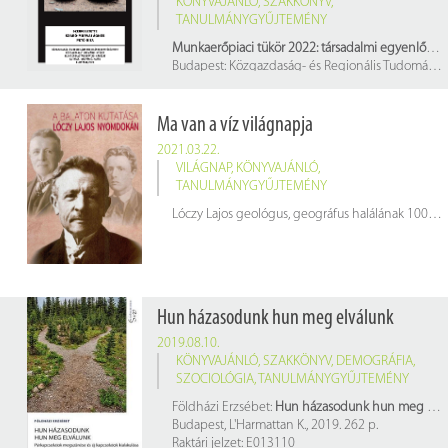
KÖNYVAJÁNLÓ
,
SZAKKÖNYV
,
TANULMÁNYGYŰJTEMÉNY
Munkaerőpiaci tükör 2022: társadalmi egyenlőtlenség és mobilitás
Budapest: Közgazdaság- és Regionális Tudományi Kutatóközpont Közgazdaság-tudományi Intézet, 2023. 350 p.
Raktári jelzet: 473562/2022
Ma van a víz világnapja
2021.03.22.
VILÁGNAP
,
KÖNYVAJÁNLÓ
,
TANULMÁNYGYŰJTEMÉNY
Lóczy Lajos geológus, geográfus halálának 100. évfordulóján az MTA Földtudományok Osztálya és a Magyarhoni Földtani Intézet a sokszínű életmű emlékére kötetet állított össze.
Hun házasodunk hun meg elválunk
2019.08.10.
KÖNYVAJÁNLÓ
,
SZAKKÖNYV
,
DEMOGRÁFIA
,
SZOCIOLÓGIA
,
TANULMÁNYGYŰJTEMÉNY
Földházi Erzsébet:
Hun házasodunk hun meg elválunk
Budapest, L'Harmattan K., 2019. 262 p.
Raktári jelzet: E013110