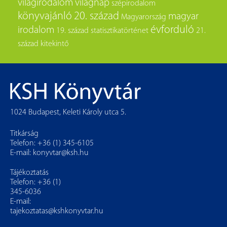
világirodalom
világnap
szépirodalom
könyvajánló
20. század
magyar
Magyarország
évforduló
irodalom
19. század
statisztikatörténet
21.
század
kitekintő
1024 Budapest, Keleti Károly utca 5.
Titkárság
Telefon: +36 (1) 345-6105
E-mail:
konyvtar@ksh.hu
Tájékoztatás
Telefon: +36 (1)
345-6036
E-mail:
tajekoztatas@kshkonyvtar.hu