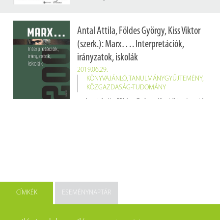
Antal Attila, Földes György, Kiss Viktor
(szerk.): Marx…. Interpretációk,
irányzatok, iskolák
2019.06.29.
KÖNYVAJÁNLÓ
,
TANULMÁNYGYŰJTEMÉNY
,
KÖZGAZDASÁG-TUDOMÁNY
Antal Attila, Földes György, Kiss Viktor (szerk.):
Marx…
Budapest 2018 Napvilág K. 419 p.
Raktári jelzet: E 013925
CÍMKÉK
ESEMÉNYNAPTÁR