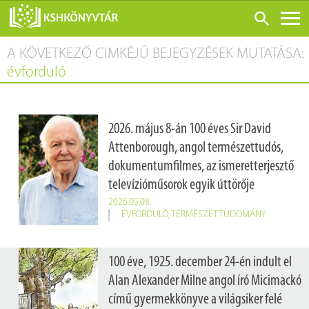
A KÖVETKEZŐ CIMKÉJŰ BEJEGYZÉSEK MUTATÁSA:
ONLINE KATALÓGUS
évforduló
RÓLUNK
LÁTOGATÁS ELŐTT
2026. május 8-án 100 éves Sir David
SZOLGÁLTATÁSOK
Attenborough, angol természettudós,
KONFERENCIÁK
dokumentumfilmes, az ismeretterjesztő
televízióműsorok egyik úttörője
ADATBÁZISOK
2026.05.08.
BLOG
ÉVFORDULÓ
,
TERMÉSZETTUDOMÁNY
KIADVÁNYOK
100 éve, 1925. december 24-én indult el
Alan Alexander Milne angol író Micimackó
című gyermekkönyve a világsiker felé