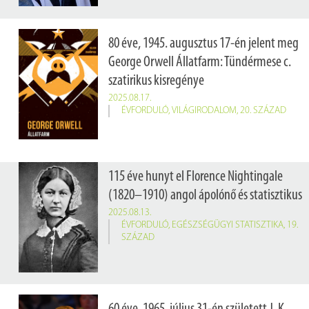
80 éve, 1945. augusztus 17-én jelent meg
George Orwell Állatfarm: Tündérmese c.
szatirikus kisregénye
2025.08.17.
ÉVFORDULÓ
,
VILÁGIRODALOM
,
20. SZÁZAD
115 éve hunyt el Florence Nightingale
(1820–1910) angol ápolónő és statisztikus
2025.08.13.
ÉVFORDULÓ
,
EGÉSZSÉGÜGYI STATISZTIKA
,
19.
SZÁZAD