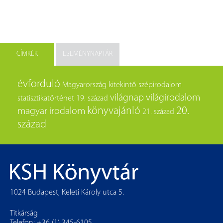
CÍMKÉK
ESEMÉNYNAPTÁR
évforduló
Magyarország
kitekintő
szépirodalom
világnap
világirodalom
statisztikatörténet
19. század
könyvajánló
20.
magyar irodalom
21. század
század
1024 Budapest, Keleti Károly utca 5.
Titkárság