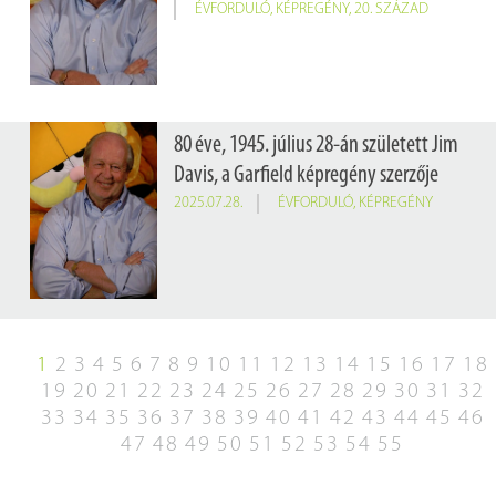
ÉVFORDULÓ
,
KÉPREGÉNY
,
20. SZÁZAD
80 éve, 1945. július 28-án született Jim
Davis, a Garfield képregény szerzője
2025.07.28.
ÉVFORDULÓ
,
KÉPREGÉNY
1
2
3
4
5
6
7
8
9
10
11
12
13
14
15
16
17
18
19
20
21
22
23
24
25
26
27
28
29
30
31
32
33
34
35
36
37
38
39
40
41
42
43
44
45
46
47
48
49
50
51
52
53
54
55