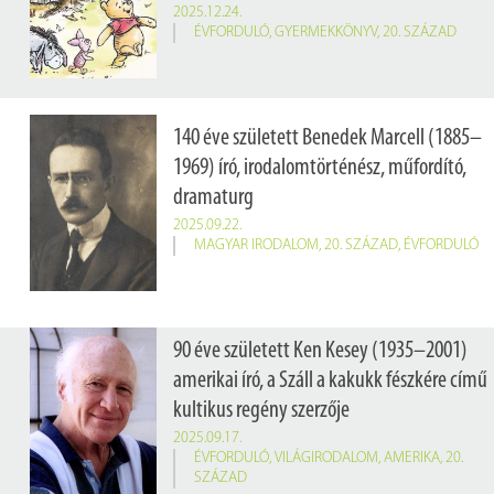
2025.12.24.
ÉVFORDULÓ
,
GYERMEKKÖNYV
,
20. SZÁZAD
140 éve született Benedek Marcell (1885–
1969) író, irodalomtörténész, műfordító,
dramaturg
2025.09.22.
MAGYAR IRODALOM
,
20. SZÁZAD
,
ÉVFORDULÓ
90 éve született Ken Kesey (1935–2001)
amerikai író, a Száll a kakukk fészkére című
kultikus regény szerzője
2025.09.17.
ÉVFORDULÓ
,
VILÁGIRODALOM
,
AMERIKA
,
20.
SZÁZAD