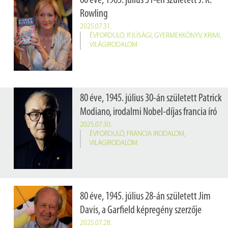
60 éve, 1965. július 31-én született J. K.
Rowling
2025.07.31.
ÉVFORDULÓ
,
IFJÚSÁGI
,
GYERMEKKÖNYV
,
KRIMI
,
VILÁGIRODALOM
80 éve, 1945. július 30-án született Patrick
Modiano, irodalmi Nobel-díjas francia író
2025.07.30.
ÉVFORDULÓ
,
FRANCIA IRODALOM
,
VILÁGIRODALOM
80 éve, 1945. július 28-án született Jim
Davis, a Garfield képregény szerzője
2025.07.28.