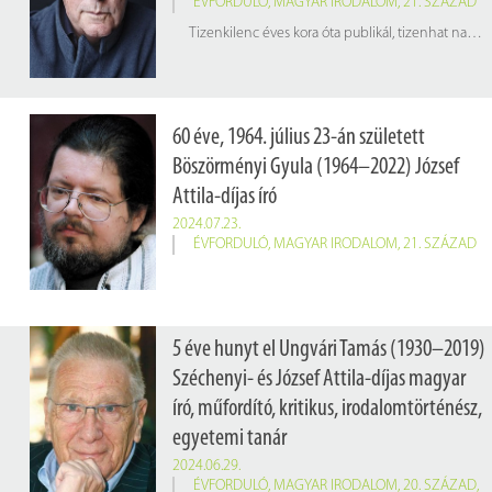
ÉVFORDULÓ
,
MAGYAR IRODALOM
,
21. SZÁZAD
Tizenkilenc éves kora óta publikál, tizenhat nagyregényt és kilenc kisregényt írt, csaknem félszáz könyve jelent meg eddig, az egyik legismertebb kortárs magyar író.
60 éve, 1964. július 23-án született
Böszörményi Gyula (1964–2022) József
Attila-díjas író
2024.07.23.
ÉVFORDULÓ
,
MAGYAR IRODALOM
,
21. SZÁZAD
5 éve hunyt el Ungvári Tamás (1930–2019)
Széchenyi- és József Attila-díjas magyar
író, műfordító, kritikus, irodalomtörténész,
egyetemi tanár
2024.06.29.
ÉVFORDULÓ
,
MAGYAR IRODALOM
,
20. SZÁZAD
,