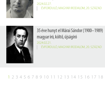
2024.02.27.
ÉVFORDULÓ
,
MAGYAR IRODALOM
,
20. SZÁZAD
35 éve hunyt el Márai Sándor (1900–1989)
magyar író, költő, újságíró
2024.02.21.
ÉVFORDULÓ
,
MAGYAR IRODALOM
,
20. SZÁZAD
1
2
3
4
5
6
7
8
9
10
11
12
13
14
15
16
17
18