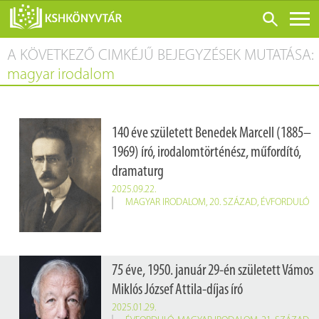
A KÖVETKEZŐ CIMKÉJŰ BEJEGYZÉSEK MUTATÁSA:
ONLINE KATALÓGUS
magyar irodalom
RÓLUNK
LÁTOGATÁS ELŐTT
140 éve született Benedek Marcell (1885–
SZOLGÁLTATÁSOK
1969) író, irodalomtörténész, műfordító,
KONFERENCIÁK
dramaturg
ADATBÁZISOK
2025.09.22.
MAGYAR IRODALOM
,
20. SZÁZAD
,
ÉVFORDULÓ
BLOG
KIADVÁNYOK
75 éve, 1950. január 29-én született Vámos
Miklós József Attila-díjas író
2025.01.29.