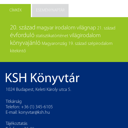
CÍMKÉK
ESEMÉNYNAPTÁR
20. század
magyar irodalom
világnap
21. század
évforduló
világirodalom
statisztikatörténet
könyvajánló
Magyarország
19. század
szépirodalom
kitekintő
1024 Budapest, Keleti Károly utca 5.
Titkárság
Telefon: +36 (1) 345-6105
E-mail:
konyvtar@ksh.hu
Tájékoztatás