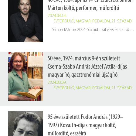
40 éve, 1984. április 14-én született Simon
Márton költő, performer, műfordító
2024.04.14.
ÉVFORDULÓ
,
MAGYAR IRODALOM
,
21. SZÁZAD
Simon Márton 2004 óta publikál verseket, első kötete 2010-ben jelent meg a l’Harmattan Kiadónál
50 éve, 1974. március 9-én született
Cserna-Szabó András József Attila-díjas
magyar író, gasztronómiai újságíró
2024.03.09.
ÉVFORDULÓ
,
MAGYAR IRODALOM
,
21. SZÁZAD
95 éve született Fodor András (1929–
1997) Kossuth-díjas magyar költő,
műfordító, esszéíró