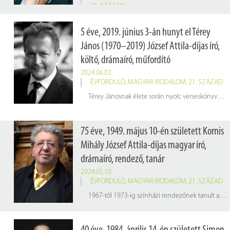
21. SZÁZAD
5 éve, 2019. június 3-án hunyt el Térey
János (1970–2019) József Attila-díjas író,
költő, drámaíró, műfordító
2024.06.03.
ÉVFORDULÓ
,
MAGYAR IRODALOM
,
21. SZÁZAD
Térey Jánosnak élete során nyolc verseskönyve és egy novelláskötete jelent meg. Legjelentősebb munkája a
75 éve, 1949. május 10-én született Kornis
Mihály József Attila-díjas magyar író,
drámaíró, rendező, tanár
2024.05.10.
ÉVFORDULÓ
,
MAGYAR IRODALOM
,
21. SZÁZAD
1967-től 1973-ig színházi rendezőnek tanult a Színművészeti Főiskolán. Főiskolás korában, 1971-ben és 72-ben a Kaposvári Csiky Gergely Színházban rendezett. A diploma megszerzése után hátat fordított a rendezésnek, és író lett.