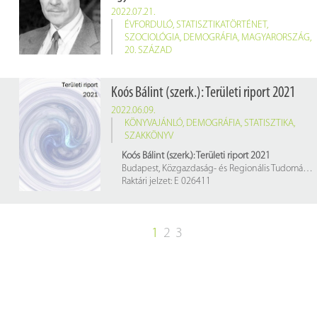
2022.07.21.
ÉVFORDULÓ
,
STATISZTIKATÖRTÉNET
,
SZOCIOLÓGIA
,
DEMOGRÁFIA
,
MAGYARORSZÁG
,
20. SZÁZAD
15 éve hunyt el
Cseh-Szombathy László
(Budapest, 1925. június 8. – Budapest, 2007. július 21.) szociológus, demográfus, statisztikus, egyetemi tanár, az MTA rendes tagja
Koós Bálint (szerk.): Területi riport 2021
2022.06.09.
KÖNYVAJÁNLÓ
,
DEMOGRÁFIA
,
STATISZTIKA
,
SZAKKÖNYV
Koós Bálint (szerk.): Területi riport 2021
Budapest, Közgazdaság- és Regionális Tudományi Kutatóközpont Regionális Kutatások Intézete, 2021. 186 p.
Raktári jelzet: E 026411
1
2
3