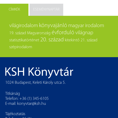
CÍMKÉK
ESEMÉNYNAPTÁR
könyvajánló
világirodalom
magyar irodalom
évforduló
világnap
19. század
Magyarország
20. század
statisztikatörténet
kitekintő
21. század
szépirodalom
1024 Budapest, Keleti Károly utca 5.
Titkárság
Telefon: +36 (1) 345-6105
E-mail:
konyvtar@ksh.hu
Tájékoztatás