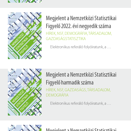
Megjelent a Nemzetközi Statisztikai
Figyelő 2022. évi negyedik száma
HÍREK
,
NSF
,
DEMOGRÁFIA
,
TÁRSADALOM
,
GAZDASÁGSTATISZTIKA
Elektronikus referáló folyóiratunk, a
Nemzetközi Stat
Megjelent a Nemzetközi Statisztikai
Figyelő harmadik száma
HÍREK
,
NSF
,
GAZDASÁGS
,
TÁRSADALOM
,
DEMOGRÁFIA
Elektronikus referáló folyóiratunk, a
Nemzetközi Stat