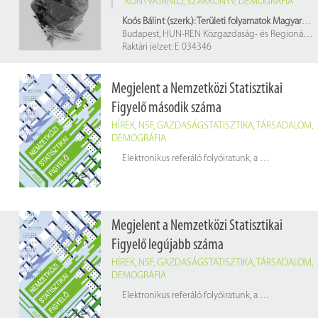
KÖNYVAJÁNLÓ
,
SZAKKÖNYV
,
DEMOGRÁFIA
Koós Bálint (szerk.): Területi folyamatok Magyarországon, 2021–2023
Budapest, HUN-REN Közgazdaság- és Regionális Tudományi Kutatóközpont, Regionális Kutatások Intézete, 2024. 352 p.
Raktári jelzet: E 034346
Megjelent a Nemzetközi Statisztikai
Figyelő második száma
HÍREK
,
NSF
,
GAZDASÁGSTATISZTIKA
,
TÁRSADALOM
,
DEMOGRÁFIA
Elektronikus referáló folyóiratunk, a
Nemzetközi Stat
Megjelent a Nemzetközi Statisztikai
Figyelő legújabb száma
HÍREK
,
NSF
,
GAZDASÁGSTATISZTIKA
,
TÁRSADALOM
,
DEMOGRÁFIA
Elektronikus referáló folyóiratunk, a
Nemzetközi Stat