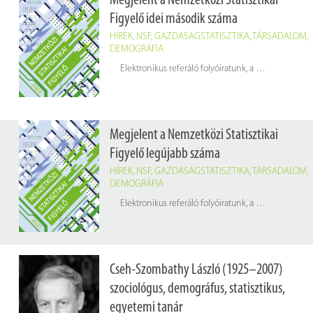
Megjelent a Nemzetközi Statisztikai
Figyelő idei második száma
HÍREK
,
NSF
,
GAZDASÁGSTATISZTIKA
,
TÁRSADALOM
,
DEMOGRÁFIA
Elektronikus referáló folyóiratunk, a
Nemzetközi Stat
Megjelent a Nemzetközi Statisztikai
Figyelő legújabb száma
HÍREK
,
NSF
,
GAZDASÁGSTATISZTIKA
,
TÁRSADALOM
,
DEMOGRÁFIA
Elektronikus referáló folyóiratunk, a
Nemzetközi Stat
Cseh-Szombathy László (1925–2007)
szociológus, demográfus, statisztikus,
egyetemi tanár