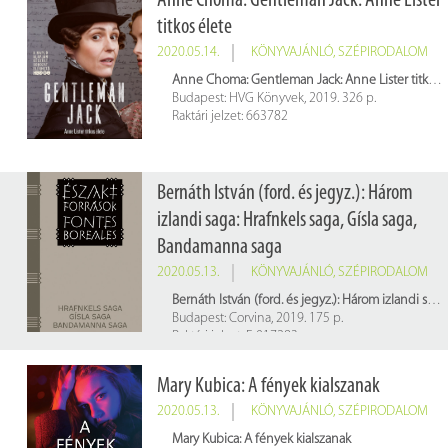
Anne Choma: Gentleman Jack: Anne Lister
titkos élete
2020.05.14.
KÖNYVAJÁNLÓ
,
SZÉPIRODALOM
Anne Choma: Gentleman Jack: Anne Lister titkos élete
Budapest: HVG Könyvek, 2019. 326 p.
Raktári jelzet: 663782
Bernáth István (ford. és jegyz.): Három
izlandi saga: Hrafnkels saga, Gísla saga,
Bandamanna saga
2020.05.13.
KÖNYVAJÁNLÓ
,
SZÉPIRODALOM
Bernáth István (ford. és jegyz.): Három izlandi saga: Hrafnkels saga, Gísla saga, Bandamanna saga
Budapest: Corvina, 2019. 175 p.
Raktári jelzet: E 017283
Mary Kubica: A fények kialszanak
2020.05.13.
KÖNYVAJÁNLÓ
,
SZÉPIRODALOM
Mary Kubica: A fények kialszanak