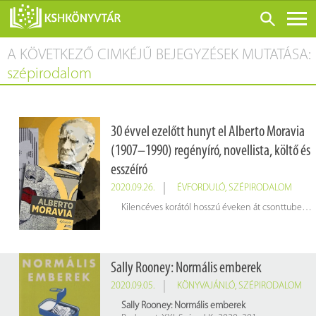
A KÖVETKEZŐ CIMKÉJŰ BEJEGYZÉSEK MUTATÁSA:
ONLINE KATALÓGUS
szépirodalom
RÓLUNK
LÁTOGATÁS ELŐTT
30 évvel ezelőtt hunyt el Alberto Moravia
SZOLGÁLTATÁSOK
(1907–1990) regényíró, novellista, költő és
KONFERENCIÁK
esszéíró
ADATBÁZISOK
2020.09.26.
ÉVFORDULÓ
,
SZÉPIRODALOM
Kilencéves korától hosszú éveken át csonttuberkulózissal kezelték. Az ágyhoz kötött időszak alatt szenvedélyévé vált az olvasás, kedvenc írói közé tartozott Dosztojevszkij, Joyce, Goldoni, Shakespeare, Molière és Mallarmé.
BLOG
KIADVÁNYOK
Sally Rooney: Normális emberek
2020.09.05.
KÖNYVAJÁNLÓ
,
SZÉPIRODALOM
Sally Rooney: Normális emberek