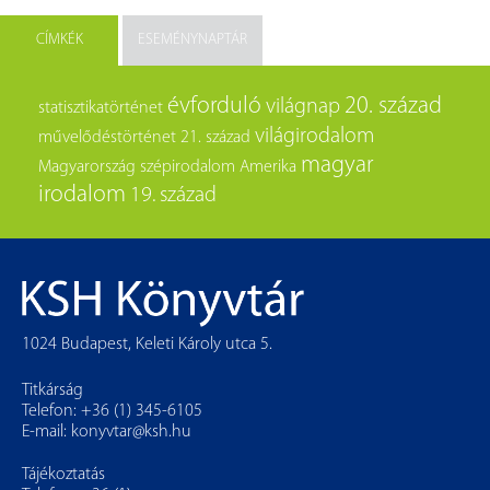
CÍMKÉK
ESEMÉNYNAPTÁR
évforduló
20. század
világnap
statisztikatörténet
világirodalom
művelődéstörténet
21. század
magyar
Magyarország
szépirodalom
Amerika
irodalom
19. század
1024 Budapest, Keleti Károly utca 5.
Titkárság
Telefon: +36 (1) 345-6105
E-mail:
konyvtar@ksh.hu
Tájékoztatás