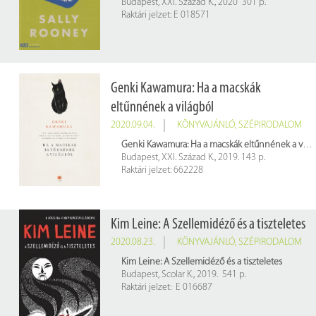
Budapest, XXI. Század K., 2020 301 p.
Raktári jelzet: E 018571
Genki Kawamura: Ha a macskák
eltűnnének a világból
2020.09.04.
KÖNYVAJÁNLÓ
,
SZÉPIRODALOM
Genki Kawamura: Ha a macskák eltűnnének a világból
Budapest, XXI. Század K., 2019. 143 p.
Raktári jelzet: 662228
Kim Leine: A Szellemidéző és a tiszteletes
2020.08.23.
KÖNYVAJÁNLÓ
,
SZÉPIRODALOM
Kim Leine: A Szellemidéző és a tiszteletes
Budapest, Scolar K., 2019. 541 p.
Raktári jelzet: E 016687