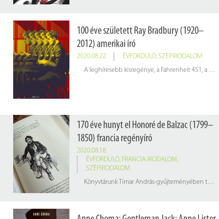
100 éve született Ray Bradbury (1920–
2012) amerikai író
2020.08.22.
ÉVFORDULÓ
,
SZÉPIRODALOM
A leghíresebb kisregénye, a Fahrenheit 451, a papír gyulladáspontjáról kapta a nevét. A disztópikus történet egy olyan jövőbeli diktatúrára épül, ahol betiltották az olvasást és elégetik a könyveket.
170 éve hunyt el Honoré de Balzac (1799–
1850) francia regényíró
2020.08.18.
ÉVFORDULÓ
,
FRANCIA IRODALOM
,
SZÉPIRODALOM
Könyvtárunk Timar András-gyűjteményében több eredeti nyelven megírt Balzac-művet is kezébe vehet az olvasó. Az évforduló kapcsán a