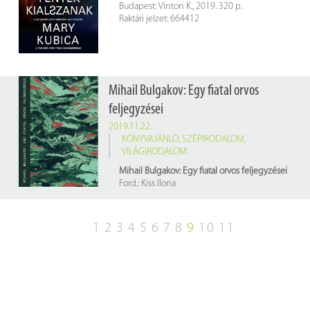
Budapest: Vinton K., 2019. 320 p.
Raktári jelzet: 664412
Mihail Bulgakov: Egy fiatal orvos
feljegyzései
2019.11.22.
KÖNYVAJÁNLÓ
,
SZÉPIRODALOM
,
VILÁGIRODALOM
Mihail Bulgakov: Egy fiatal orvos feljegyzései
Ford.: Kiss Ilona
Budapest : Magvető Kvk., 2019. 212, [1] p.
Rakt. jelzet: 661679
1
2
3
4
5
6
7
8
9
10
11