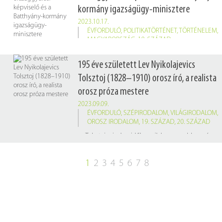
kormány igazságügy-minisztere
2023.10.17.
ÉVFORDULÓ
,
POLITIKATÖRTÉNET
,
TÖRTÉNELEM
,
MAGYARORSZÁG
,
19. SZÁZAD
195 éve született Lev Nyikolajevics
Tolsztoj (1828–1910) orosz író, a realista
orosz próza mestere
2023.09.09.
ÉVFORDULÓ
,
SZÉPIRODALOM
,
VILÁGIRODALOM
,
OROSZ IRODALOM
,
19. SZÁZAD
,
20. SZÁZAD
Tolsztoj minden idők egyik legnagyobb regényírójának tekintik a
1
2
3
4
5
6
7
8