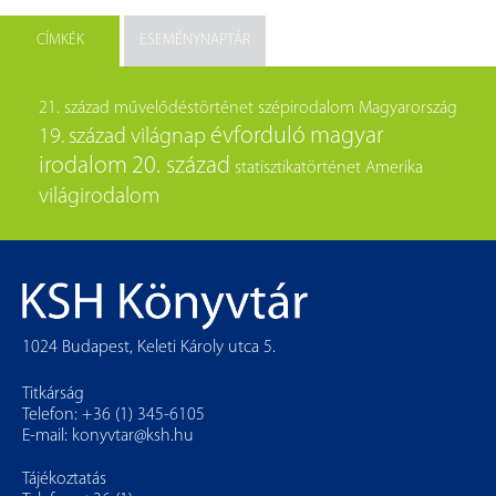
CÍMKÉK
ESEMÉNYNAPTÁR
21. század
művelődéstörténet
szépirodalom
Magyarország
évforduló
magyar
19. század
világnap
irodalom
20. század
statisztikatörténet
Amerika
világirodalom
1024 Budapest, Keleti Károly utca 5.
Titkárság
Telefon: +36 (1) 345-6105
E-mail:
konyvtar@ksh.hu
Tájékoztatás