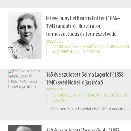
80 éve hunyt el Beatrix Potter (1866–
1943) angol író, illusztrátor,
természettudós és természetvédő
2023.12.22.
ÉVFORDULÓ
,
GYERMEKKÖNYV
,
VILÁGIRODALOM
,
NAGY-BRITANNIA
,
19. SZÁZAD
165 éve született Selma Lagerlöf (1858–
1940) svéd Nobel-díjas írónő
2023.11.20.
ÉVFORDULÓ
,
VILÁGIRODALOM
,
19. SZÁZAD
,
20.
SZÁZAD
1909-ben Selma Lagerlöf első nőként irodalmi Nobel-díjat kapott