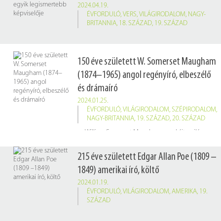
2024.04.19.
ÉVFORDULÓ
,
VERS
,
VILÁGIRODALOM
,
NAGY-
BRITANNIA
,
18. SZÁZAD
,
19. SZÁZAD
150 éve született W. Somerset Maugham
(1874–1965) angol regényíró, elbeszélő
és drámaíró
2024.01.25.
ÉVFORDULÓ
,
VILÁGIRODALOM
,
SZÉPIRODALOM
,
NAGY-BRITANNIA
,
19. SZÁZAD
,
20. SZÁZAD
William Somerset Maugham munkáit a világos stílus, a változatos helyszínek és az emberi természet alapos ismerete jellemzi. Híres regényei: a
215 éve született Edgar Allan Poe (1809 –
1849) amerikai író, költő
2024.01.19.
ÉVFORDULÓ
,
VILÁGIRODALOM
,
AMERIKA
,
19.
SZÁZAD