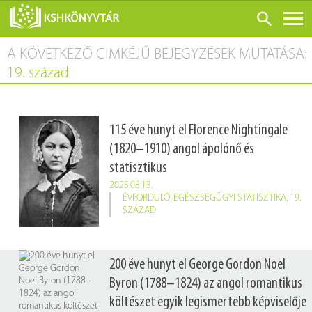
A KÖVETKEZŐ CIMKÉJŰ BEJEGYZÉSEK MUTATÁSA:
ONLINE KATALÓGUS
19. század
RÓLUNK
LÁTOGATÁS ELŐTT
115 éve hunyt el Florence Nightingale
SZOLGÁLTATÁSOK
(1820–1910) angol ápolónő és
KONFERENCIÁK
statisztikus
ADATBÁZISOK
2025.08.13.
ÉVFORDULÓ
,
EGÉSZSÉGÜGYI STATISZTIKA
,
19.
BLOG
SZÁZAD
KIADVÁNYOK
200 éve hunyt el George Gordon Noel
Byron (1788–1824) az angol romantikus
költészet egyik legismertebb képviselője