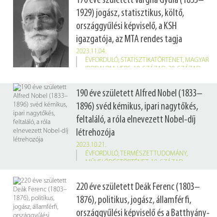
170 éve született Vargha Gyula (1853–
1929) jogász, statisztikus, költő,
országgyűlési képviselő, a KSH
igazgatója, az MTA rendes tagja
2023.11.04.
ÉVFORDULÓ
,
STATISZTIKATÖRTÉNET
,
MAGYAR
IRODALOM
,
VERS
,
19. SZÁZAD
,
20. SZÁZAD
Vargha Gyula 1901 áprilisában lett a KSH igazgatója, és 1914-ig maradt a hivatal élén, majd kereskedelmi államtitkár lett, és Kassa város képviselőjének választották. Statisztikusként főként a gazdaság- és népességstatisztikával foglalkozott, illetve megszervezte a hazai hitelintézetek adatgyűjtését. Statisztikai, valamint közgazdasági tudományos munkájának elismeréseként az MTA 1892-ben levelező, 1907-ben rendes, 1924-ben pedig tiszteleti taggá választotta.
190 éve született Alfred Nobel (1833–
1896) svéd kémikus, ipari nagytőkés,
feltaláló, a róla elnevezett Nobel-díj
létrehozója
2023.10.21.
ÉVFORDULÓ
,
TERMÉSZETTUDOMÁNY
,
MŰVELŐDÉSTÖRTÉNET
,
19. SZÁZAD
220 éve született Deák Ferenc (1803–
1876), politikus, jogász, államférfi,
országgyűlési képviselő és a Batthyány-