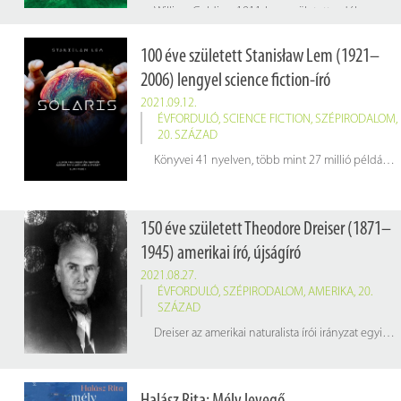
William Golding 1911-ben született a délnyugat-angliai Cornwall grófság egyik kis településén. 1930-ban beiratkozott az Oxfordi Egyetemre, ahol természettudományt hallgatott, azonban két év múlva az angol irodalom szakra váltott. 1934-ben jelent meg az első kötete (
100 éve született Stanisław Lem (1921–
2006) lengyel science fiction-író
2021.09.12.
ÉVFORDULÓ
,
SCIENCE FICTION
,
SZÉPIRODALOM
,
20. SZÁZAD
Könyvei 41 nyelven, több mint 27 millió példányban keltek el. Egykor ő volt az egyik legolvasottabb nem angol nyelven író sci-fi-szerző a világon. Munkáiban gyakran bocsátkozik filozófiai elmélkedésekbe a technológiáról, az intelligencia természetéről, a kétoldalú kommunikáció és a kölcsönös megértés nehézségeiről vagy az emberi korlátokról és az emberiség világegyetemben elfoglalt helyéről. Lem leggyakoribb témái az emberek és a tőlük jelentősen eltérő idegen fajok közötti kapcsolat, az emberiség technológiai jövője, valamint az ember helye a jövő társadalmában.
150 éve született Theodore Dreiser (1871–
1945) amerikai író, újságíró
2021.08.27.
ÉVFORDULÓ
,
SZÉPIRODALOM
,
AMERIKA
,
20.
SZÁZAD
Dreiser az amerikai naturalista írói irányzat egyik úttörője volt, amelynek a 19. századi Európában többek között Émile Zola, Gustave Flaubert és Guy de Maupassant voltak a képviselői. Dreiser karaktereinek emberi értéke a nehézségek állhatatos legyőzésében rejlik, és sorsukban a körülmények az igazán mérvadóak.
(Kép:
britannica.com