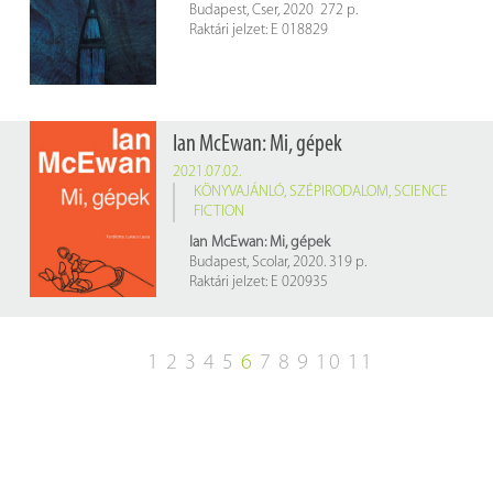
Budapest, Cser, 2020 272 p.
Raktári jelzet: E 018829
Ian McEwan: Mi, gépek
2021.07.02.
KÖNYVAJÁNLÓ
,
SZÉPIRODALOM
,
SCIENCE
FICTION
Ian McEwan: Mi, ​gépek
Budapest, Scolar, 2020. 319 p.
Raktári jelzet: E 020935
1
2
3
4
5
6
7
8
9
10
11