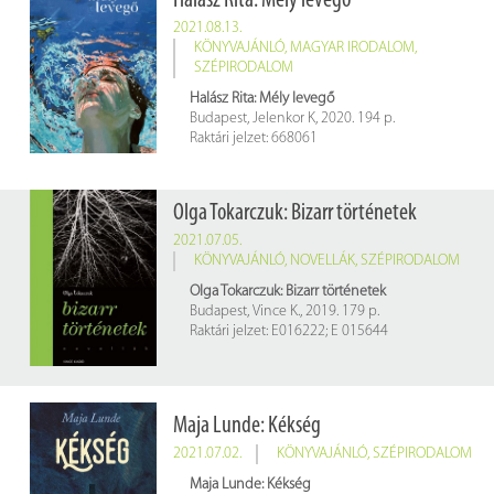
Halász Rita: Mély levegő
2021.08.13.
KÖNYVAJÁNLÓ
,
MAGYAR IRODALOM
,
SZÉPIRODALOM
Halász Rita: Mély levegő
Budapest, Jelenkor K, 2020. 194 p.
Raktári jelzet: 668061
Olga Tokarczuk: Bizarr történetek
2021.07.05.
KÖNYVAJÁNLÓ
,
NOVELLÁK
,
SZÉPIRODALOM
Olga Tokarczuk: Bizarr történetek
Budapest, Vince K., 2019. 179 p.
Raktári jelzet: E016222; E 015644
Maja Lunde: Kékség
2021.07.02.
KÖNYVAJÁNLÓ
,
SZÉPIRODALOM
Maja Lunde: Kékség