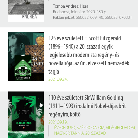
Tompa Andrea: Haza
Budapest, Jelenkor, 2020. 480 p.
Raktári jelzet: 666632; 669140; 666628; 670331
125 éve született F. Scott Fitzgerald
(1896–1940) a 20. század egyik
legjelesebb modernista regény- és
novellaírója, az ún. elveszett nemzedék
tagja
2021.09.24.
ÉVFORDULÓ
,
SZÉPIRODALOM
,
AMERIKA
,
20.
SZÁZAD
110 éve született Sir William Golding
Fitzgerald írói fejlődésében a 1920-as évek voltak a legjelentősebbek. Ebben az időszakban Fitzgerald gyakran látogatott Európába, különösen Párizsba és a francia Riviérára. Párizsban összebarátkozott az ott élő amerikai és európai írókkal (James Joyce, Ezra Pound, T. S. Eliot, Gertrude Stein). Közöttük volt Ernest Hemingway, aki csodálta
(1911–1993) irodalmi Nobel-díjas brit
regényíró, költő
2021.09.19.
ÉVFORDULÓ
,
SZÉPIRODALOM
,
VILÁGIRODALOM
,
NAGY-BRITANNIA
,
20. SZÁZAD