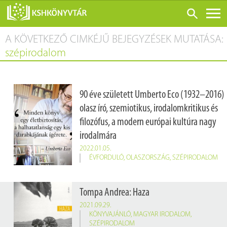
A KÖVETKEZŐ CIMKÉJŰ BEJEGYZÉSEK MUTATÁSA:
ONLINE KATALÓGUS
szépirodalom
RÓLUNK
LÁTOGATÁS ELŐTT
90 éve született Umberto Eco (1932–2016)
SZOLGÁLTATÁSOK
olasz író, szemiotikus, irodalomkritikus és
KONFERENCIÁK
filozófus, a modern európai kultúra nagy
irodalmára
ADATBÁZISOK
2022.01.05.
BLOG
ÉVFORDULÓ
,
OLASZORSZÁG
,
SZÉPIRODALOM
KIADVÁNYOK
Tompa Andrea: Haza
2021.09.29.
KÖNYVAJÁNLÓ
,
MAGYAR IRODALOM
,
SZÉPIRODALOM