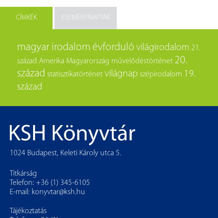
CÍMKÉK
ESEMÉNYNAPTÁR
magyar irodalom
évforduló
világirodalom
21.
20.
század
Amerika
Magyarország
művelődéstörténet
század
világnap
19.
statisztikatörténet
szépirodalom
század
1024 Budapest, Keleti Károly utca 5.
Titkárság
Telefon: +36 (1) 345-6105
E-mail:
konyvtar@ksh.hu
Tájékoztatás