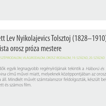
tt Lev Nyikolajevics Tolsztoj (1828–1910
alista orosz próza mestere
,
SZÉPIRODALOM
,
VILÁGIRODALOM
,
OROSZ IRODALOM
,
19. SZÁZAD
,
20. SZÁZAD
dők egyik legnagyobb regényírójának tekintik a
Háború és 
ina
című művei miatt, melyeknek középpontjában az orosz
a áll. Mindkét művét számtalanszor feldolgozták, készült be
tt és számos film.