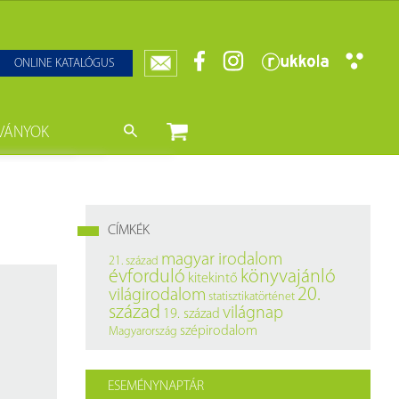
ONLINE KATALÓGUS
VÁNYOK
nyvtár
ját könyveink
da)
mzetközi Statisztikai Figyelő
CÍMKÉK
0–1950
k
magyar irodalom
21. század
évforduló
könyvajánló
kitekintő
ányok
k
20.
világirodalom
statisztikatörténet
század
világnap
19. század
datbázisok
szépirodalom
Magyarország
datbázisok
ESEMÉNYNAPTÁR