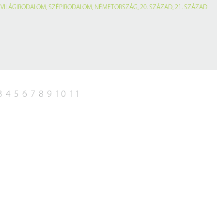
,
VILÁGIRODALOM
,
SZÉPIRODALOM
,
NÉMETORSZÁG
,
20. SZÁZAD
,
21. SZÁZAD
3
4
5
6
7
8
9
10
11