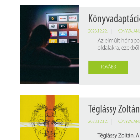
Könyvadaptáci
2023.12.22.
KÖNYVAJÁN
Az elmúlt hónapok
oldalakra, ezekbő
TOVÁBB
Téglássy Zoltán
2023.12.12.
KÖNYVAJÁN
Téglássy Zoltán: A