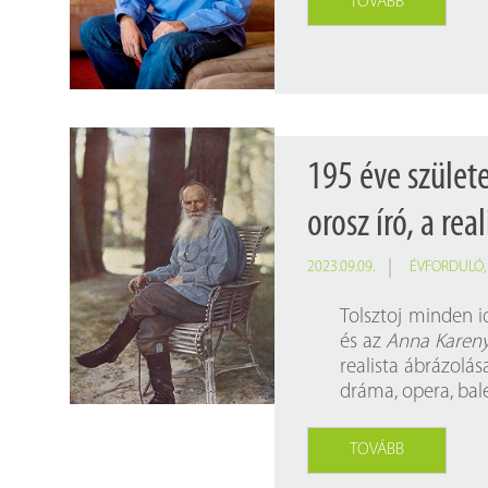
TOVÁBB
195 éve születe
orosz író, a re
2023.09.09.
ÉVFORDULÓ
Tolsztoj minden i
és az
Anna Kareny
realista ábrázolás
dráma, opera, bale
TOVÁBB