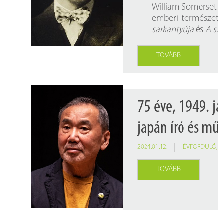
Findura Imre-díszoklevéllel kitüntetett kollégáink
Online katalógus
William Somerset 
emberi természet 
Galéria
sarkantyúja
és
A s
Pályázatok
TOVÁBB
Közérdekű adatok
75 éve, 1949. 
japán író és mű
2024.01.12.
ÉVFORDULÓ
TOVÁBB