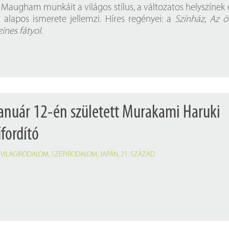
Próbahozzáférések adatbázisokho
Kitekintő
Maugham munkáit a világos stílus, a változatos helyszínek 
alapos ismerete jellemzi. Híres regényei: a
Színház
,
Az ö
Könyvtári Hí
zínes fátyol
.
január 12-én született Murakami Haruki
fordító
,
VILÁGIRODALOM
,
SZÉPIRODALOM
,
JAPÁN
,
21. SZÁZAD