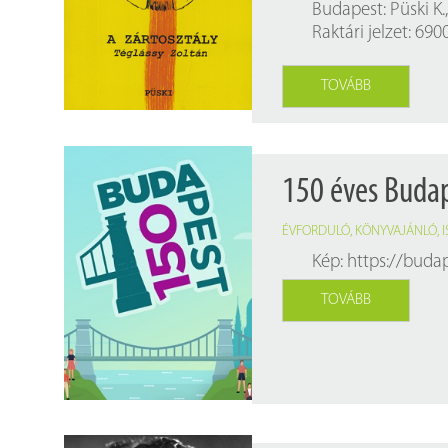
Budapest: Püski K.,
Raktári jelzet: 690
TOVÁBB
150 éves Buda
ÉVFORDULÓ
,
KÖNYVAJÁNLÓ
,
Kép:
https://buda
TOVÁBB