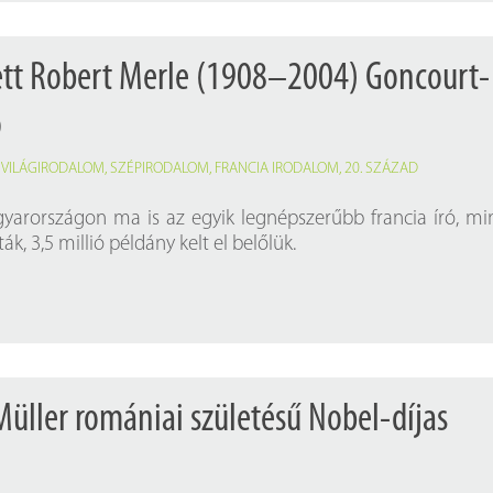
ett Robert Merle (1908–2004) Goncourt-
ó
,
VILÁGIRODALOM
,
SZÉPIRODALOM
,
FRANCIA IRODALOM
,
20. SZÁZAD
yarországon ma is az egyik legnépszerűbb francia író, m
ák, 3,5 millió példány kelt el belőlük.
Müller romániai születésű Nobel-díjas