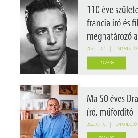
110 éve szület
francia író és 
meghatározó a
2023.11.07.
ÉVFORDULÓ
TOVÁBB
Ma 50 éves Dra
író, műfordító
2023.09.10.
ÉVFORDULÓ