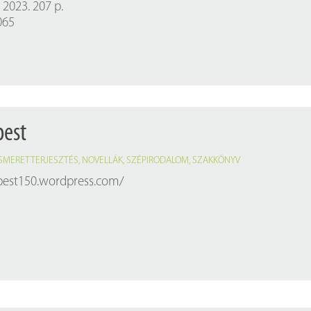
 2023. 207 p.
065
pest
ISMERETTERJESZTÉS
,
NOVELLÁK
,
SZÉPIRODALOM
,
SZAKKÖNYV
pest150.wordpress.com/