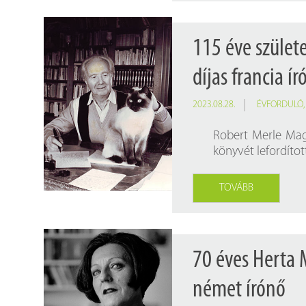
115 éve szület
díjas francia ír
2023.08.28.
ÉVFORDULÓ
Robert Merle Mag
könyvét lefordított
TOVÁBB
70 éves Herta 
német írónő