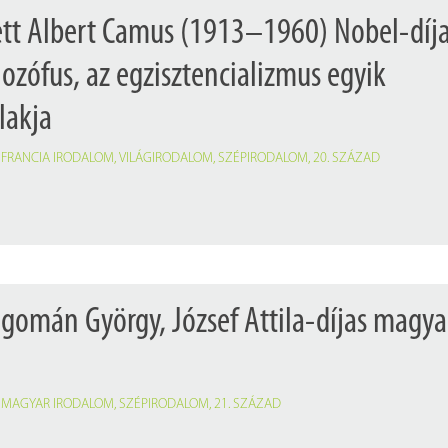
ett Albert Camus (1913–1960) Nobel-díj
filozófus, az egzisztencializmus egyik
lakja
,
FRANCIA IRODALOM
,
VILÁGIRODALOM
,
SZÉPIRODALOM
,
20. SZÁZAD
gomán György, József Attila-díjas magya
,
MAGYAR IRODALOM
,
SZÉPIRODALOM
,
21. SZÁZAD