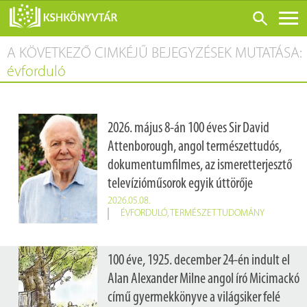
A KÖVETKEZŐ CIMKÉJŰ BEJEGYZÉSEK MUTATÁSA:
ONLINE KATALÓGUS
évforduló
RÓLUNK
LÁTOGATÁS ELŐTT
2026. május 8-án 100 éves Sir David
SZOLGÁLTATÁSOK
Attenborough, angol természettudós,
KONFERENCIÁK
dokumentumfilmes, az ismeretterjesztő
televízióműsorok egyik úttörője
ADATBÁZISOK
2026.05.08.
BLOG
ÉVFORDULÓ
,
TERMÉSZETTUDOMÁNY
KIADVÁNYOK
100 éve, 1925. december 24-én indult el
Alan Alexander Milne angol író Micimackó
című gyermekkönyve a világsiker felé