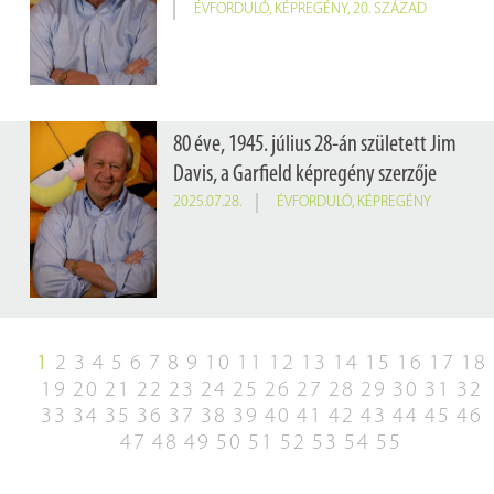
ÉVFORDULÓ
,
KÉPREGÉNY
,
20. SZÁZAD
80 éve, 1945. július 28-án született Jim
Davis, a Garfield képregény szerzője
2025.07.28.
ÉVFORDULÓ
,
KÉPREGÉNY
1
2
3
4
5
6
7
8
9
10
11
12
13
14
15
16
17
18
19
20
21
22
23
24
25
26
27
28
29
30
31
32
33
34
35
36
37
38
39
40
41
42
43
44
45
46
47
48
49
50
51
52
53
54
55