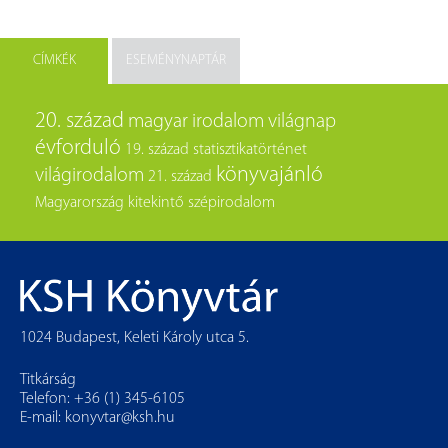
CÍMKÉK
ESEMÉNYNAPTÁR
20. század
magyar irodalom
világnap
évforduló
19. század
statisztikatörténet
könyvajánló
világirodalom
21. század
Magyarország
kitekintő
szépirodalom
1024 Budapest, Keleti Károly utca 5.
Titkárság
Telefon: +36 (1) 345-6105
E-mail:
konyvtar@ksh.hu