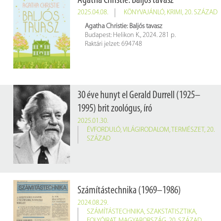
Agatha Christie: Baljós tavasz
2025.04.08.
KÖNYVAJÁNLÓ
,
KRIMI
,
20. SZÁZAD
Agatha Christie: Baljós ​tavasz
Budapest: Helikon K., 2024. 281 p.
Raktári jelzet: 694748
30 éve hunyt el Gerald Durrell (1925–
1995) brit zoológus, író
2025.01.30.
ÉVFORDULÓ
,
VILÁGIRODALOM
,
TERMÉSZET
,
20.
SZÁZAD
Számítástechnika (1969–1986)
2024.08.29.
SZÁMÍTÁSTECHNIKA
,
SZAKSTATISZTIKA
,
FOLYÓIRAT
,
MAGYARORSZÁG
,
20. SZÁZAD