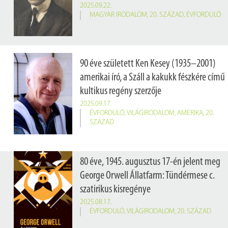
2025.09.22.
MAGYAR IRODALOM
,
20. SZÁZAD
,
ÉVFORDULÓ
90 éve született Ken Kesey (1935–2001)
amerikai író, a Száll a kakukk fészkére című
kultikus regény szerzője
2025.09.17.
ÉVFORDULÓ
,
VILÁGIRODALOM
,
AMERIKA
,
20.
SZÁZAD
80 éve, 1945. augusztus 17-én jelent meg
George Orwell Állatfarm: Tündérmese c.
szatirikus kisregénye
2025.08.17.
ÉVFORDULÓ
,
VILÁGIRODALOM
,
20. SZÁZAD