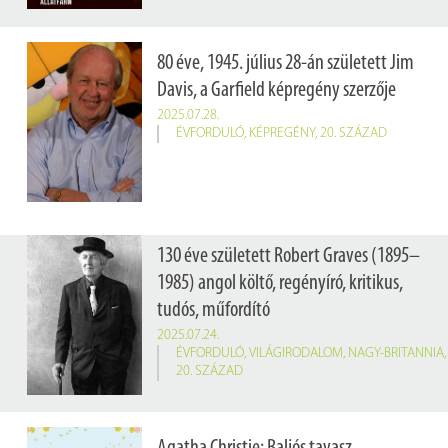
80 éve, 1945. július 28-án született Jim
Davis, a Garfield képregény szerzője
2025.07.28.
ÉVFORDULÓ
,
KÉPREGÉNY
,
20. SZÁZAD
130 éve született Robert Graves (1895–
1985) angol költő, regényíró, kritikus,
tudós, műfordító
2025.07.24.
ÉVFORDULÓ
,
VILÁGIRODALOM
,
NAGY-BRITANNIA
,
20. SZÁZAD