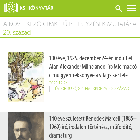
A KÖVETKEZŐ CIMKÉJŰ BEJEGYZÉSEK MUTATÁSA:
ONLINE KATALÓGUS
20. század
RÓLUNK
LÁTOGATÁS ELŐTT
100 éve, 1925. december 24-én indult el
SZOLGÁLTATÁSOK
Alan Alexander Milne angol író Micimackó
KONFERENCIÁK
című gyermekkönyve a világsiker felé
ADATBÁZISOK
2025.12.24.
ÉVFORDULÓ
,
GYERMEKKÖNYV
,
20. SZÁZAD
BLOG
KIADVÁNYOK
140 éve született Benedek Marcell (1885–
1969) író, irodalomtörténész, műfordító,
dramaturg