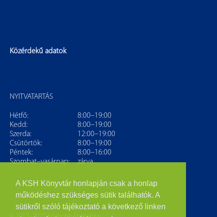
Közérdekű adatok
NYITVATARTÁS
Hétfő:
8:00–19:00
Kedd:
8:00–19:00
Szerda:
12:00–19:00
Csütörtök:
8:00–19:00
Péntek:
8:00–16:00
Szombat–vasárnap:
zárva
A KSH Könyvtár honlapján csak a honlap
működéshez szükséges sütik találhatók. A
sütikről szóló tájékoztató a következő linken
© 2013–2022 Központi Statisztikai