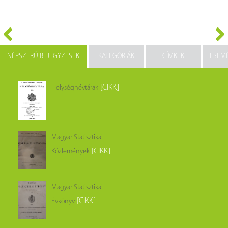
NÉPSZERŰ BEJEGYZÉSEK
KATEGÓRIÁK
CÍMKÉK
ESEM
[CIKK]
Helységnévtárak
Magyar Statisztikai
[CIKK]
Közlemények
Magyar Statisztikai
[CIKK]
Évkönyv