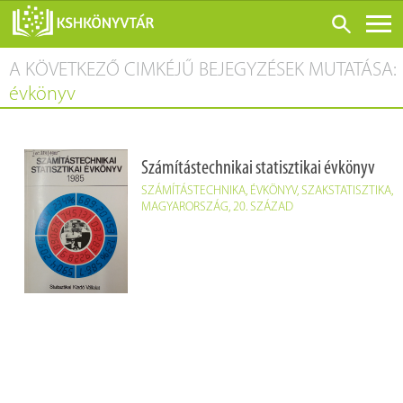
A KÖVETKEZŐ CIMKÉJŰ BEJEGYZÉSEK MUTATÁSA:
ONLINE KATALÓGUS
évkönyv
RÓLUNK
LÁTOGATÁS ELŐTT
Számítástechnikai statisztikai évkönyv
SZOLGÁLTATÁSOK
SZÁMÍTÁSTECHNIKA
,
ÉVKÖNYV
,
SZAKSTATISZTIKA
,
KONFERENCIÁK
MAGYARORSZÁG
,
20. SZÁZAD
ADATBÁZISOK
BLOG
KIADVÁNYOK