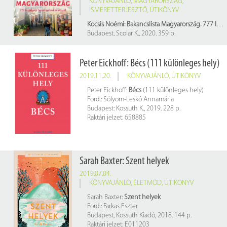
KÖNYVAJÁNLÓ
,
MAGYARORSZÁG
,
ISMERETTERJESZTŐ
,
ÚTIKÖNYV
Kocsis Noémi: Bakancslista Magyarország. 777 lenyűgöző hazai kaland és úti cél
Budapest, Scolar K., 2020. 359 p.
Raktári szám: E 020756
Peter Eickhoff: Bécs (111 különleges hely)
2019.11.20.
KÖNYVAJÁNLÓ
,
ÚTIKÖNYV
Peter Eickhoff:
Bécs
(111 különleges hely)
Ford.: Sólyom-Leskó Annamária
Budapest: Kossuth K., 2019. 228 p.
Raktári jelzet: 658885
Sarah Baxter: Szent helyek
2019.07.04.
KÖNYVAJÁNLÓ
,
ÉLETMÓD
,
ÚTIKÖNYV
Sarah Baxter:
Szent helyek
Ford.: Farkas Eszter
Budapest, Kossuth Kiadó, 2018. 144 p.
Raktári jelzet: E011203