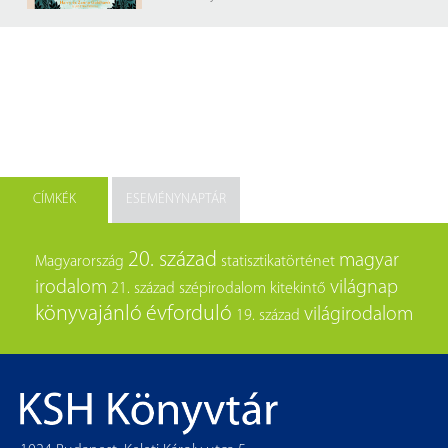
CÍMKÉK
ESEMÉNYNAPTÁR
20. század
magyar
Magyarország
statisztikatörténet
irodalom
világnap
21. század
szépirodalom
kitekintő
könyvajánló
évforduló
világirodalom
19. század