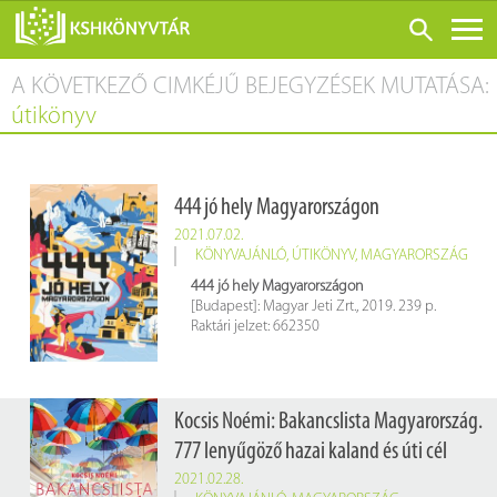
A KÖVETKEZŐ CIMKÉJŰ BEJEGYZÉSEK MUTATÁSA:
ONLINE KATALÓGUS
útikönyv
RÓLUNK
LÁTOGATÁS ELŐTT
444 jó hely Magyarországon
SZOLGÁLTATÁSOK
2021.07.02.
KONFERENCIÁK
KÖNYVAJÁNLÓ
,
ÚTIKÖNYV
,
MAGYARORSZÁG
444 jó hely Magyarországon
ADATBÁZISOK
[Budapest]: Magyar Jeti Zrt., 2019. 239 p.
Raktári jelzet: 662350
BLOG
KIADVÁNYOK
Kocsis Noémi: Bakancslista Magyarország.
777 lenyűgöző hazai kaland és úti cél
2021.02.28.