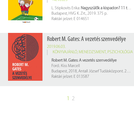
L. Stipkovits Erika:
Nagyszülők a kispadon? 11 tévhit a generációk közötti konfliktusokról
Budapest, HVG K. Zrt., 2019. 375 p.
Raktári jelzet: E 014651
Robert M. Gates: A vezetés szenvedélye
2019.06.03.
KÖNYVAJÁNLÓ
,
MENEDZSMENT
,
PSZICHOLÓGIA
Robert M. Gates: A vezetés szenvedélye
Ford.: Kiss Marcell
Budapest, 2018, Antall József Tudásközpont. 294 p.
Raktári jelzet: E 013587
1
2