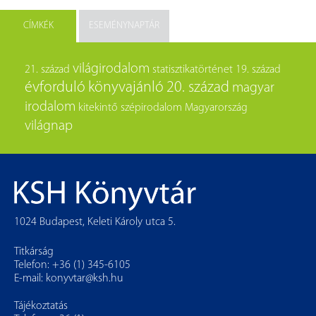
CÍMKÉK
ESEMÉNYNAPTÁR
világirodalom
21. század
statisztikatörténet
19. század
évforduló
könyvajánló
20. század
magyar
irodalom
kitekintő
szépirodalom
Magyarország
világnap
1024 Budapest, Keleti Károly utca 5.
Titkárság
Telefon: +36 (1) 345-6105
E-mail:
konyvtar@ksh.hu
Tájékoztatás