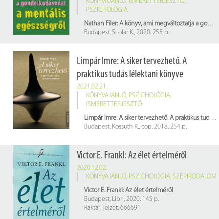
KÖNYVAJÁNLÓ
,
ISMERETTERJESZTŐ
,
PSZICHOLÓGIA
Nathan Filer: A könyv, ami megváltoztatja a gondolkodásodat a mentális egészségről
Budapest, Scolar K., 2020. 255 p.
Raktári jelzet: E 020861
Limpár Imre: A siker tervezhető. A
praktikus tudás lélektani könyve
2021.02.21.
KÖNYVAJÁNLÓ
,
PSZICHOLÓGIA
,
ISMERETTERJESZTŐ
Limpár Imre: A siker tervezhető. A praktikus tudás lélektani könyve
Budapest, Kossuth K., cop. 2018. 254 p.
Raktári szám: 655663; 663348
Victor E. Frankl: Az élet értelméről
2020.12.02.
KÖNYVAJÁNLÓ
,
PSZICHOLÓGIA
,
SZÉPIRODALOM
Victor E. Frankl: Az élet értelméről
Budapest, Libri, 2020. 145 p.
Raktári jelzet: 666691