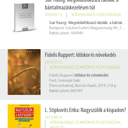
Sue Young: Megoldásfókuszú iskolák: a
bántalmazáskezelésen túl
2020.05.13.
KÖNYVAJÁNLÓ
,
PSZICHOLÓGIA
Sue Young: Megoldásfókuszú iskolák: a bántalmazáskezelésen túl
Budapest: SolutionSurfers Magyarország Kft., 2018. 183 p.
Raktári jelzet: 664446
Fidelis Ruppert: Időskor és növekedés
2019.10.12.
KÖNYVAJÁNLÓ
,
SZAKKÖNYV
,
PSZICHOLÓGIA
Fidelis Ruppert:
Időskor és növekedés
Ford.: Somorjai Gabi
[Pannonhalma], Bencés Kiadó, 2019. 218 p.
Raktári jelzet: 660349
L. Stipkovits Erika: Nagyszülők a kispadon?
2019.08.16.
KÖNYVAJÁNLÓ
,
SZAKKÖNYV
,
PSZICHOLÓGIA
,
NEVELÉS