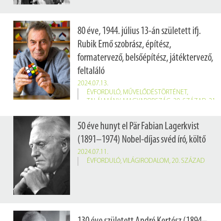
80 éve, 1944. július 13-án született ifj.
Rubik Ernő szobrász, építész,
formatervező, belsőépítész, játéktervező,
feltaláló
2024.07.13.
ÉVFORDULÓ
,
MŰVELŐDÉSTÖRTÉNET
,
TALÁLMÁNY
,
MAGYARORSZÁG
,
20. SZÁZAD
,
21.
SZÁZAD
Születésnapja alkalmából összegyűjtöttünk néhány érdekességet Rubik Ernő világhírű találmányáról, ami az alábbi infografikán olvasható.
50 éve hunyt el Pär Fabian Lagerkvist
(1891–1974) Nobel-díjas svéd író, költő
2024.07.11.
ÉVFORDULÓ
,
VILÁGIRODALOM
,
20. SZÁZAD