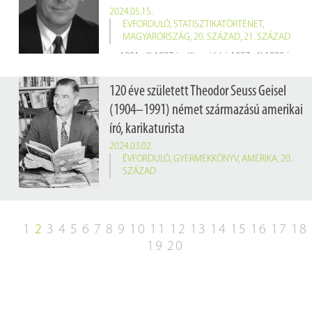
2024.05.15.
ÉVFORDULÓ
,
STATISZTIKATÖRTÉNET
,
MAGYARORSZÁG
,
20. SZÁZAD
,
21. SZÁZAD
1981-től 1987-ig államtitkári, 1987-től 1989-ig elnöki rangban vezette az Országos Tervhivatalt. 1989. május 10. és 1990. június 20. között – szintén államtitkárként – a KSH elnöke volt.
120 éve született Theodor Seuss Geisel
(1904–1991) német származású amerikai
író, karikaturista
2024.03.02.
ÉVFORDULÓ
,
GYERMEKKÖNYV
,
AMERIKA
,
20.
SZÁZAD
1
2
3
4
5
6
7
8
9
10
11
12
13
14
15
16
17
18
19
20