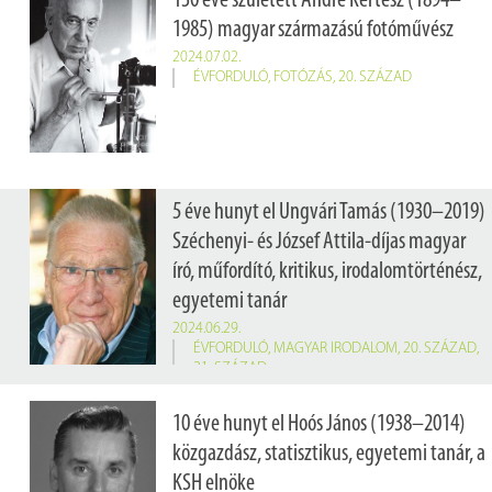
130 éve született André Kertész (1894–
1985) magyar származású fotóművész
2024.07.02.
ÉVFORDULÓ
,
FOTÓZÁS
,
20. SZÁZAD
5 éve hunyt el Ungvári Tamás (1930–2019)
Széchenyi- és József Attila-díjas magyar
író, műfordító, kritikus, irodalomtörténész,
egyetemi tanár
2024.06.29.
ÉVFORDULÓ
,
MAGYAR IRODALOM
,
20. SZÁZAD
,
21. SZÁZAD
10 éve hunyt el Hoós János (1938–2014)
közgazdász, statisztikus, egyetemi tanár, a
KSH elnöke