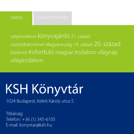
CÍMKÉK
ESEMÉNYNAPTÁR
könyvajánló
szépirodalom
21. század
20. század
statisztikatörténet
Magyarország
19. század
évforduló
magyar irodalom
világnap
kitekintő
világirodalom
1024 Budapest, Keleti Károly utca 5.
Titkárság
Telefon: +36 (1) 345-6105
E-mail:
konyvtar@ksh.hu