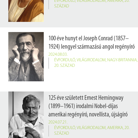
ÉVFORDULÓ
,
VILÁGIRODALOM
,
AMERIKA
,
20.
SZÁZAD
100 éve hunyt el Joseph Conrad (1857–
1924) lengyel származású angol regényíró
2024.08.03.
ÉVFORDULÓ
,
VILÁGIRODALOM
,
NAGY-BRITANNIA
,
20. SZÁZAD
125 éve született Ernest Hemingway
(1899–1961) irodalmi Nobel-díjas
amerikai regényíró, novellista, újságíró
2024.07.21.
ÉVFORDULÓ
,
VILÁGIRODALOM
,
AMERIKA
,
20.
SZÁZAD