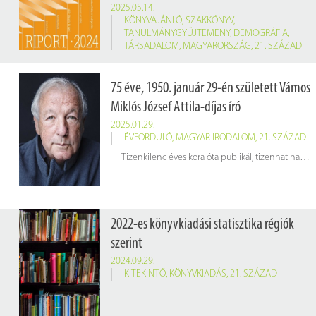
2025.05.14.
KÖNYVAJÁNLÓ
,
SZAKKÖNYV
,
TANULMÁNYGYŰJTEMÉNY
,
DEMOGRÁFIA
,
TÁRSADALOM
,
MAGYARORSZÁG
,
21. SZÁZAD
Tóth István György, Gábos András, Medgyesi Márton (szerk.): Társadalmi riport 2024
Budapest, TÁRKI, 2025. 519 p.
75 éve, 1950. január 29-én született Vámos
Raktári jelzet: 460829/2024
Miklós József Attila-díjas író
2025.01.29.
ÉVFORDULÓ
,
MAGYAR IRODALOM
,
21. SZÁZAD
Tizenkilenc éves kora óta publikál, tizenhat nagyregényt és kilenc kisregényt írt, csaknem félszáz könyve jelent meg eddig, az egyik legismertebb kortárs magyar író.
2022-es könyvkiadási statisztika régiók
szerint
2024.09.29.
KITEKINTŐ
,
KÖNYVKIADÁS
,
21. SZÁZAD