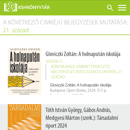
A KÖVETKEZŐ CIMKÉJŰ BEJEGYZÉSEK MUTATÁSA:
ONLINE KATALÓGUS
21. század
RÓLUNK
LÁTOGATÁS ELŐTT
Gloviczki Zoltán: A holnapután iskolája
SZOLGÁLTATÁSOK
2026.06.11.
KONFERENCIÁK
KÖNYVAJÁNLÓ
,
ISMERETTERJESZTŐ
,
MESTERSÉGES INTELLIGENCIA
,
OKTATÁS
,
21.
ADATBÁZISOK
SZÁZAD
Gloviczki Zoltán: A holnapután iskolája
BLOG
Budapest, Open Books, 2024. 313 p.
Raktári jelzet: 698176
KIADVÁNYOK
Tóth István György, Gábos András,
Medgyesi Márton (szerk.): Társadalmi
riport 2024