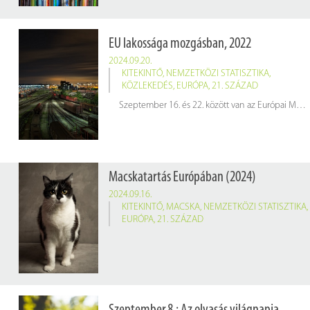
EU lakossága mozgásban, 2022
2024.09.20.
KITEKINTŐ
,
NEMZETKÖZI STATISZTIKA
,
KÖZLEKEDÉS
,
EURÓPA
,
21. SZÁZAD
Szeptember 16. és 22. között van az Európai Mobilitási Hét, amelynek célja a környezetbarát és fenntartható városi közlekedés népszerűsítése. A 2024. évi mottó: "Mindannyiunké a tér", ami arra hívja fel a figyelmet, hogy közösen döntsük el, miként használjuk a közterületeket, és gondoskodjunk arról, hogy mindenki – különösen a gyalogosok és a kerékpárosok – kellemes környezetben, biztonságosan és kényelmesen közlekedhessen.
Macskatartás Európában (2024)
2024.09.16.
KITEKINTŐ
,
MACSKA
,
NEMZETKÖZI STATISZTIKA
,
EURÓPA
,
21. SZÁZAD