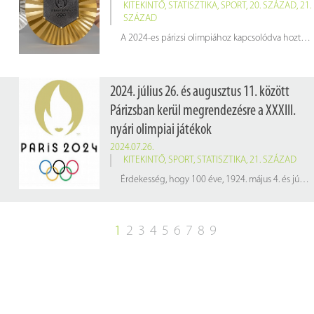
KITEKINTŐ
,
STATISZTIKA
,
SPORT
,
20. SZÁZAD
,
21.
SZÁZAD
A 2024-es párizsi olimpiához kapcsolódva hoztunk nektek egy érdekes statisztikát a legtöbb érmet szerző országokról.
2024. július 26. és augusztus 11. között
Párizsban kerül megrendezésre a XXXIII.
nyári olimpiai játékok
2024.07.26.
KITEKINTŐ
,
SPORT
,
STATISZTIKA
,
21. SZÁZAD
Érdekesség, hogy 100 éve, 1924. május 4. és július 27. között Párizsban rendezték meg az olimpiát, amelyen az 1896. évi olimpia magyar úszóbajnoka, Hajós Alfréd a művészeti versenyeken építészet kategóriában ezüstérmet nyert, így máig ő az egyetlen magyar olimpikon, aki két különböző sportágban nyert olimpiai érmet. Ez volt az utolsó olimpia, amit Pierre de Coubertin NOB-elnöksége alatt rendeztek.
1
2
3
4
5
6
7
8
9