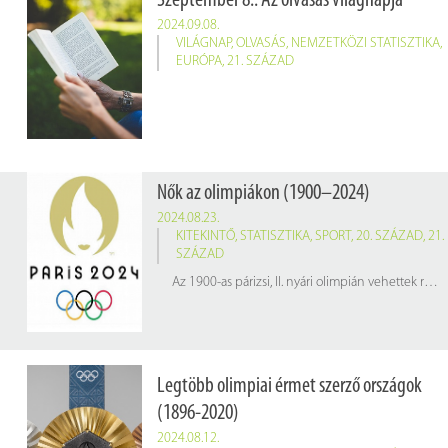
Szeptember 8.: Az olvasás világnapja
2024.09.08.
VILÁGNAP
,
OLVASÁS
,
NEMZETKÖZI STATISZTIKA
,
EURÓPA
,
21. SZÁZAD
Nők az olimpiákon (1900–2024)
2024.08.23.
KITEKINTŐ
,
STATISZTIKA
,
SPORT
,
20. SZÁZAD
,
21.
SZÁZAD
Az 1900-as párizsi, II. nyári olimpián vehettek részt először női sportolók. Az első női olimpiai bajnok a svájci Hélène de Pourtalès lett, aki a győztes vitorlás csapat tagja volt. Az első egyéni női olimpiai bajnoki címet pedig a teniszező Charlotte Cooper szerezte meg. Ezen az olimpián mindössze 22 nő vett részt.
Legtöbb olimpiai érmet szerző országok
(1896-2020)
2024.08.12.