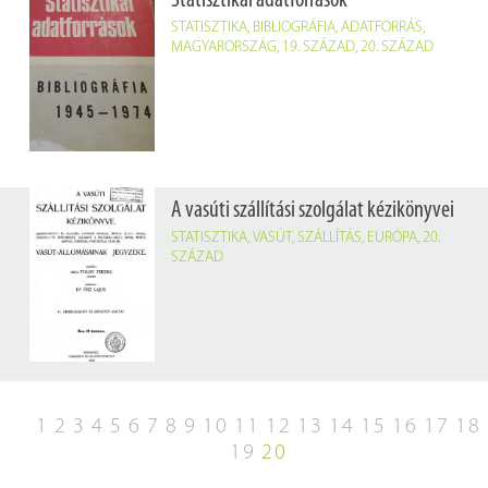
Statisztikai adatforrások
STATISZTIKA
,
BIBLIOGRÁFIA
,
ADATFORRÁS
,
MAGYARORSZÁG
,
19. SZÁZAD
,
20. SZÁZAD
A vasúti szállítási szolgálat kézikönyvei
STATISZTIKA
,
VASÚT
,
SZÁLLÍTÁS
,
EURÓPA
,
20.
SZÁZAD
1
2
3
4
5
6
7
8
9
10
11
12
13
14
15
16
17
18
19
20