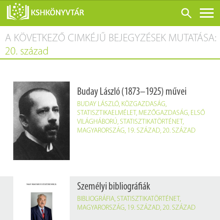
A KÖVETKEZŐ CIMKÉJŰ BEJEGYZÉSEK MUTATÁSA:
ONLINE KATALÓGUS
20. század
RÓLUNK
LÁTOGATÁS ELŐTT
Buday László (1873–1925) művei
SZOLGÁLTATÁSOK
BUDAY LÁSZLÓ
,
KÖZGAZDASÁG
,
KONFERENCIÁK
STATISZTIKAELMÉLET
,
MEZŐGAZDASÁG
,
ELSŐ
VILÁGHÁBORÚ
,
STATISZTIKATÖRTÉNET
,
ADATBÁZISOK
MAGYARORSZÁG
,
19. SZÁZAD
,
20. SZÁZAD
BLOG
KIADVÁNYOK
Személyi bibliográfiák
BIBLIOGRÁFIA
,
STATISZTIKATÖRTÉNET
,
MAGYARORSZÁG
,
19. SZÁZAD
,
20. SZÁZAD