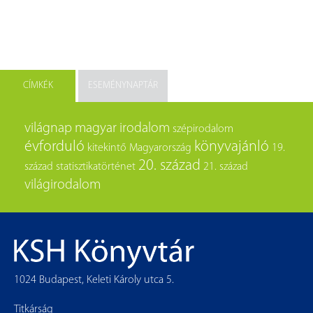
CÍMKÉK
ESEMÉNYNAPTÁR
világnap
magyar irodalom
szépirodalom
évforduló
könyvajánló
kitekintő
Magyarország
19.
20. század
század
statisztikatörténet
21. század
világirodalom
1024 Budapest, Keleti Károly utca 5.
Titkárság