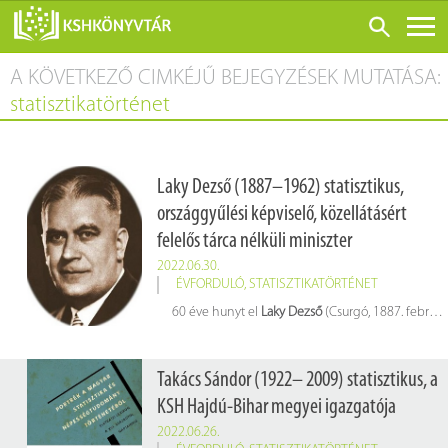
A KÖVETKEZŐ CIMKÉJŰ BEJEGYZÉSEK MUTATÁSA:
ONLINE KATALÓGUS
statisztikatörténet
RÓLUNK
LÁTOGATÁS ELŐTT
Laky Dezső (1887–1962) statisztikus,
SZOLGÁLTATÁSOK
országgyűlési képviselő, közellátásért
KONFERENCIÁK
felelős tárca nélküli miniszter
ADATBÁZISOK
2022.06.30.
ÉVFORDULÓ
,
STATISZTIKATÖRTÉNET
BLOG
60 éve hunyt el
Laky Dezső
(Csurgó, 1887. február 1. – Budapest, 1962. június 30.) statisztikus, egyetemi tanár, országgyűlési képviselő, közellátásért felelős tárca nélküli miniszter, az MTA rendes tagja
KIADVÁNYOK
Takács Sándor (1922– 2009) statisztikus, a
KSH Hajdú-Bihar megyei igazgatója
2022.06.26.