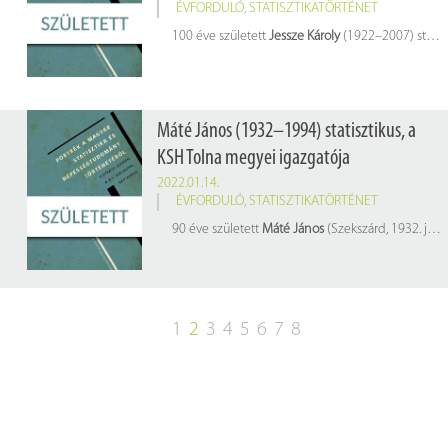
ÉVFORDULÓ
,
STATISZTIKATÖRTÉNET
100 éve született
Jessze Károly
(1922–2007) statisztikus, a KSH Nógrád megyei igazgatója
Máté János (1932–1994) statisztikus, a
KSH Tolna megyei igazgatója
2022.01.14.
ÉVFORDULÓ
,
STATISZTIKATÖRTÉNET
90 éve született
Máté János
(Szekszárd, 1932. január 14. – Szekszárd, 1994. november 7.) statisztikus, a KSH Tolna megyei igazgatója
1
2
3
4
5
6
7
8