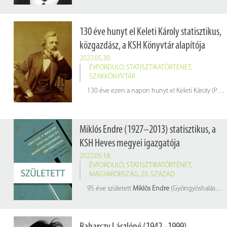
130 éve hunyt el Keleti Károly statisztikus,
közgazdász, a KSH Könyvtár alapítója
2022.05.30.
ÉVFORDULÓ
,
STATISZTIKATÖRTÉNET
,
SZAKKÖNYVTÁR
130 éve ezen a napon hunyt el Keleti Károly (Pozsony, 1833. július 18. – Budapest, 1892. május 30.) a hazai hivatalos statisztikai szolgálat, a Központi Statisztikai Hivatal és egyúttal könyvtárunk "atyja" és alapítója.
Miklós Endre (1927–2013) statisztikus, a
KSH Heves megyei igazgatója
2022.05.18.
ÉVFORDULÓ
,
STATISZTIKATÖRTÉNET
,
MAGYARORSZÁG
,
20. SZÁZAD
95 éve született
Miklós Endre
(Gyöngyöshalász, 1927. május 18. – Eger, 2013. december 15.) statisztikus, a KSH Heves megyei igazgatója