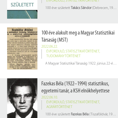
ÉVFORDULÓ
,
STATISZTIKATÖRTÉNET
100 éve született
Takács Sándor
(Debrecen, 1922. június 26. – Debrecen, 2009. március 9.) statisztikus, a KSH Hajdú-Bihar megyei igazgatója
100 éve alakult meg a Magyar Statisztikai
Társaság (MST)
2022.06.22.
ÉVFORDULÓ
,
STATISZTIKATÖRTÉNET
,
TUDOMÁNYTÖRTÉNET
A Magyar Statisztikai Társaság 1922. június 22-én alakult meg az első tizenhat tag (Földes Béla, Vargha Gyula, Thirring Gusztáv, Teleszky János, Fellner Frigyes, Buday László, Szabóky Alajos, Kovács Alajos, Balás Károly, Bud János, Kenéz Béla, Kováts Ferenc, Laky Dezső, Illyefalvi Vitéz Géza, Bozóky Ferenc és Schneller Károly) megválasztásával, „a magyar közállapotok statisztikai úton való feltárásának, tanulmányozásának és úgy az országban, mint külföldön való ismertetésének előmozdítása” céljából. A maximális taglétszámot 120 főben határozták meg; a megválasztás feltételéül szabták a tudományos munkát, és a tagoknak kötelező volt székfoglaló előadást tartaniuk.
Fazekas Béla (1922–1994) statisztikus,
egyetemi tanár, a KSH elnökhelyettese
2022.06.10.
ÉVFORDULÓ
,
STATISZTIKATÖRTÉNET
,
AGRÁRTÖRTÉNET
100 éve született
Fazekas Béla
(Tiszaföldvár, 1922. június 10. – Budapest, 1994. november 2.) statisztikus, egyetemi tanár, a KSH elnökhelyettese