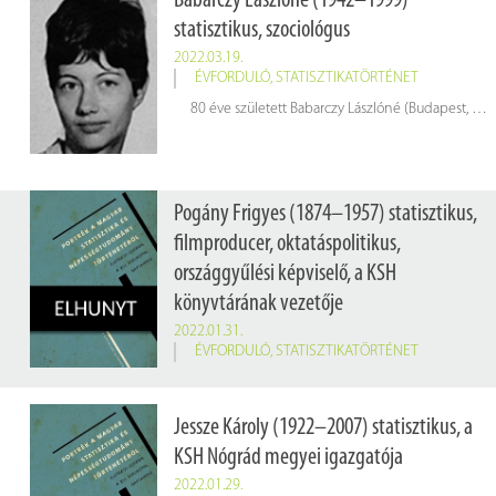
Babarczy Lászlóné (1942–1999)
statisztikus, szociológus
2022.03.19.
ÉVFORDULÓ
,
STATISZTIKATÖRTÉNET
80 éve született Babarczy Lászlóné (Budapest, 1942. március 19. – Budapest, 1999. augusztus 31.) statisztikus, szociológus
Pogány Frigyes (1874–1957) statisztikus,
filmproducer, oktatáspolitikus,
országgyűlési képviselő, a KSH
könyvtárának vezetője
2022.01.31.
ÉVFORDULÓ
,
STATISZTIKATÖRTÉNET
65 éve hunyt el
Pogány Frigyes
(1874–1957) statisztikus, filmproducer, oktatáspolitikus, országgyűlési képviselő, a KSH könyvtárának vezetője
Jessze Károly (1922–2007) statisztikus, a
KSH Nógrád megyei igazgatója
2022.01.29.