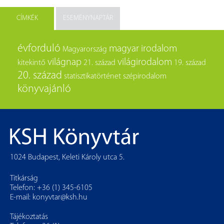
CÍMKÉK
ESEMÉNYNAPTÁR
évforduló
magyar irodalom
Magyarország
világnap
világirodalom
kitekintő
21. század
19. század
20. század
statisztikatörténet
szépirodalom
könyvajánló
1024 Budapest, Keleti Károly utca 5.
Titkárság
Telefon: +36 (1) 345-6105
E-mail:
konyvtar@ksh.hu
Tájékoztatás