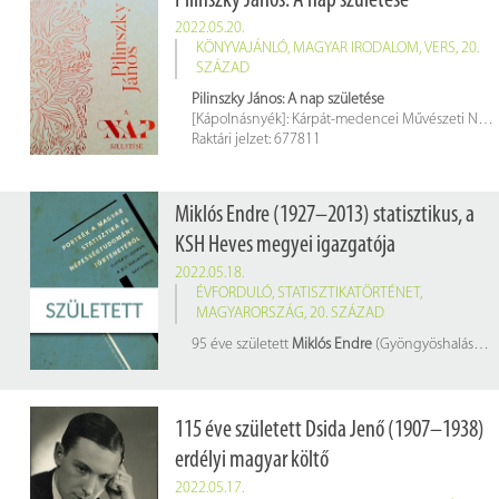
Pilinszky János: A nap születése
2022.05.20.
KÖNYVAJÁNLÓ
,
MAGYAR IRODALOM
,
VERS
,
20.
SZÁZAD
Pilinszky János: A nap születése
[Kápolnásnyék]: Kárpát-medencei Művészeti Népfőiskola Alapítvány, 2021. 38 p.
Raktári jelzet: 677811
Miklós Endre (1927–2013) statisztikus, a
KSH Heves megyei igazgatója
2022.05.18.
ÉVFORDULÓ
,
STATISZTIKATÖRTÉNET
,
MAGYARORSZÁG
,
20. SZÁZAD
95 éve született
Miklós Endre
(Gyöngyöshalász, 1927. május 18. – Eger, 2013. december 15.) statisztikus, a KSH Heves megyei igazgatója
115 éve született Dsida Jenő (1907–1938)
erdélyi magyar költő
2022.05.17.