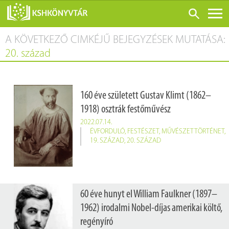
A KÖVETKEZŐ CIMKÉJŰ BEJEGYZÉSEK MUTATÁSA:
ONLINE KATALÓGUS
20. század
RÓLUNK
LÁTOGATÁS ELŐTT
160 éve született Gustav Klimt (1862–
SZOLGÁLTATÁSOK
1918) osztrák festőművész
KONFERENCIÁK
2022.07.14.
ÉVFORDULÓ
,
FESTÉSZET
,
MŰVÉSZETTÖRTÉNET
,
ADATBÁZISOK
19. SZÁZAD
,
20. SZÁZAD
BLOG
KIADVÁNYOK
60 éve hunyt el William Faulkner (1897–
1962) irodalmi Nobel-díjas amerikai költő,
regényíró