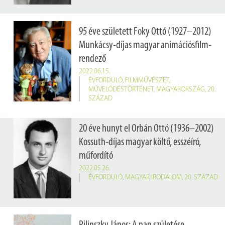
95 éve született Foky Ottó (1927–2012)
Munkácsy-díjas magyar animációsfilm-
rendező
2022.06.15.
ÉVFORDULÓ
,
FILMMŰVÉSZET
,
MŰVELŐDÉSTÖRTÉNET
,
MAGYARORSZÁG
,
20.
SZÁZAD
20 éve hunyt el Orbán Ottó (1936–2002)
Kossuth-díjas magyar költő, esszéíró,
műfordító
2022.05.26.
ÉVFORDULÓ
,
MAGYAR IRODALOM
,
20. SZÁZAD