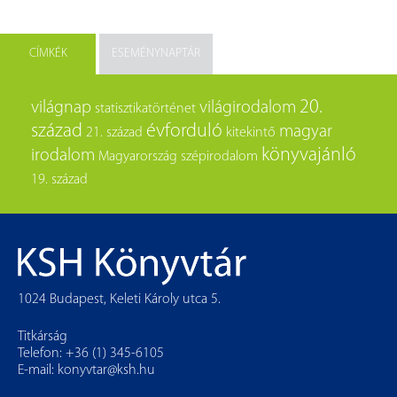
CÍMKÉK
ESEMÉNYNAPTÁR
20.
világnap
világirodalom
statisztikatörténet
század
évforduló
magyar
21. század
kitekintő
könyvajánló
irodalom
Magyarország
szépirodalom
19. század
1024 Budapest, Keleti Károly utca 5.
Titkárság
Telefon: +36 (1) 345-6105
E-mail:
konyvtar@ksh.hu