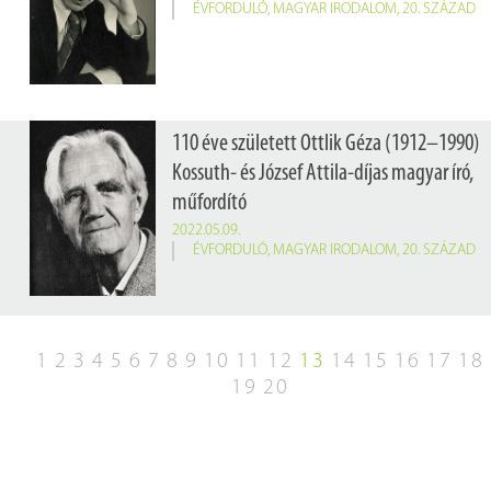
ÉVFORDULÓ
,
MAGYAR IRODALOM
,
20. SZÁZAD
110 éve született Ottlik Géza (1912–1990)
Kossuth- és József Attila-díjas magyar író,
műfordító
2022.05.09.
ÉVFORDULÓ
,
MAGYAR IRODALOM
,
20. SZÁZAD
1
2
3
4
5
6
7
8
9
10
11
12
13
14
15
16
17
18
19
20