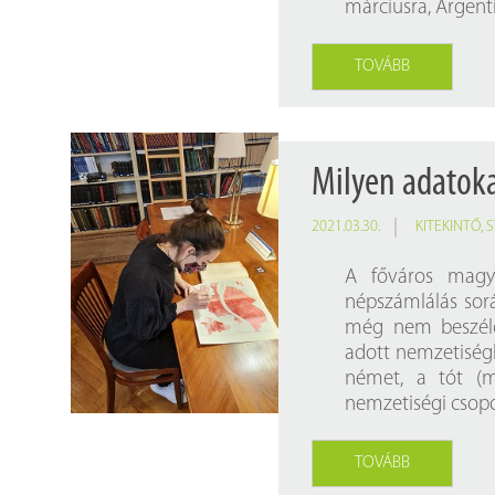
márciusra, Argent
TOVÁBB
Milyen adatokat
2021.03.30.
KITEKINTŐ
,
S
A főváros magya
népszámlálás sorá
még nem beszélő
adott nemzetiségb
német, a tót (m
nemzetiségi csopo
TOVÁBB