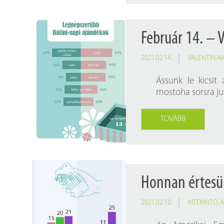
Február 14. – 
2021.02.14.
VALENTIN-N
Ássunk le kicsi
mostoha sorsra ju
TOVÁBB
Honnan értesül
2021.02.10.
KITEKINTŐ
,
A