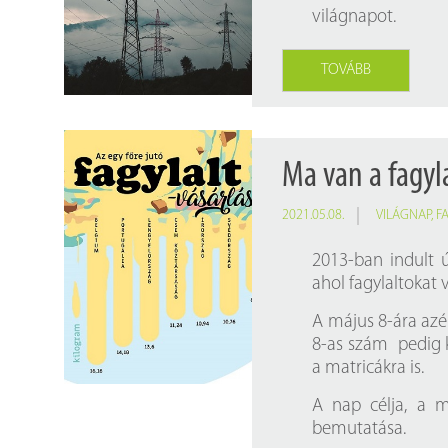
világnapot.
TOVÁBB
Ma van a fagyl
2021.05.08.
VILÁGNAP
,
F
2013-ban indult ú
ahol fagylaltokat 
A május 8-ára azér
8-as szám pedig k
a matricákra is.
A nap célja, a m
bemutatása.