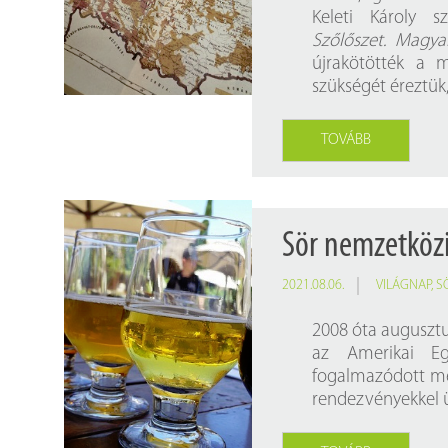
Findura Imre-díszoklevéllel kitüntetett kollégáink
Online katalógus
Keleti Károly 
Szőlőszet. Magya
Galéria
újrakötötték a 
szükségét éreztük
Pályázatok
Közérdekű adatok
TOVÁBB
Sör nemzetköz
2021.08.06.
VILÁGNAP
,
S
2008 óta augusztu
az Amerikai Eg
fogalmazódott me
rendezvényekkel ü