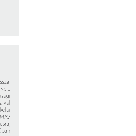
ssza.
 vele
úsági
aival
kolai
a MÁV
usra,
iában