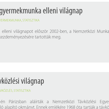
 gyermekmunka elleni világnap
YERMEKMUNKA
,
STATISZTIKA
lleni világnapot először 2002-ben, a Nemzetközi Munk
 kezdeményezésére tartották meg.
vközlési világnap
ÁVKÖZLÉS
,
STATISZTIKA
én Párizsban aláírták a Nemzetközi Távközlési Egyes
ló alapító okmányt. Ennek emlékére 1968 óta tartják a távkö