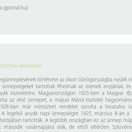
o.gportal.hu
)
TATISZTIKA
,
ANYÁK NAPJA
günneplésének története az ókori Görögországba nyúlik vi
i ünnepségeket tartottak Rheának az istenek anyjának, és
yák tiszteletére. Magyarországon 1925-ben a Magyar Ifj
otta az első ünnepet, a májusi Mária-tisztelet hagyomány
1928-ban már miniszteri rendelet sorolta a hivatalos is
 A legelső anyák napi ünnepséget 1925. március 8-án 
tatójában tartották. A legtöbb országban ez az ünnep máj
 második vasárnapjára esik, de ettől eltérően Szlovén