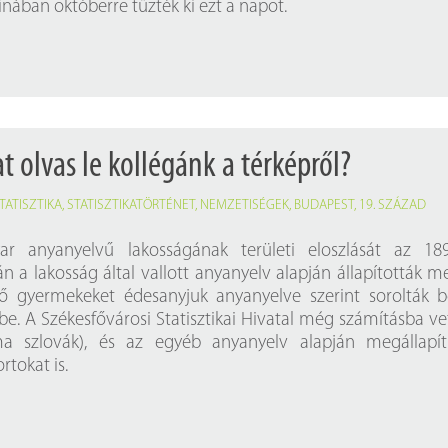
ínában októberre tűzték ki ezt a napot.
 olvas le kollégánk a térképről?
TATISZTIKA
,
STATISZTIKATÖRTÉNET
,
NEMZETISÉGEK
,
BUDAPEST
,
19. SZÁZAD
r anyanyelvű lakosságának területi eloszlását az 189
n a lakosság által vallott anyanyelv alapján állapították m
 gyermekeket édesanyjuk anyanyelve szerint sorolták b
e. A Székesfővárosi Statisztikai Hivatal még számításba ve
a szlovák), és az egyéb anyanyelv alapján megállapít
rtokat is.