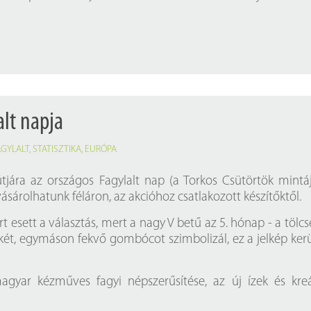
alt napja
AGYLALT
,
STATISZTIKA
,
EURÓPA
tjára az országos Fagylalt nap (a Torkos Csütörtök mintáj
vásárolhatunk féláron, az akcióhoz csatlakozott készítőktől.
t esett a választás, mert a nagy V betű az 5. hónap - a tölcsé
ét, egymáson fekvő gombócot szimbolizál, ez a jelkép kerü
agyar kézműves fagyi népszerűsítése, az új ízek és kre