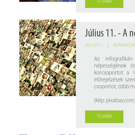
TOVÁBB
Július 11. - A 
2021.07.11.
VILÁGNAP
,
N
Az infografiká
népességének ö
korcsoportot a 1
előrejelzések sze
csoportot, több mi
(Kép:
pixabay.com
TOVÁBB