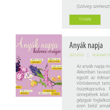
(Szöveg:
szerkeszt
TOVÁBB
Anyák napja
2021.05.02.
VILÁGNAP
,
S
Az anyák napja me
Akkoriban tavasz
együtt az édesan
Vöröskereszt tart
összekapcsolva. 
ünnepélyek közé.
gépgyár foglalkoz
ezen belül annak