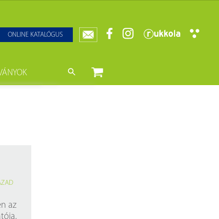
ONLINE KATALÓGUS
VÁNYOK
nyvtár
ját könyveink
da)
mzetközi Statisztikai Figyelő
0–1950
k
ányok
k
datbázisok
ZÁZAD
datbázisok
en az
tója,