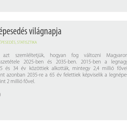
népesedés világnapja
ÉPESEDÉS
,
STATISZTIKA
n azt szemléltetjük, hogyan fog változni Magyaror
sszetétele 2025-ben és 2035-ben. 2015-ben a legnag
5 és 34 év közöttiek alkották, mintegy 2,4 millió főve
rint azonban 2035-re a 65 év felettiek képviselik a legnép
nt 2 millió fővel.
)