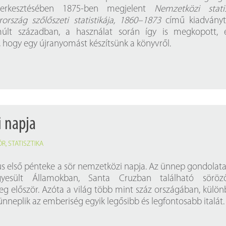
Próbahozzáférések adatbázisokho
Kitekintő
szerkesztésében 1875-ben megjelent
Nemzetközi statis
rország szőlőszeti statistikája, 1860–1873
című kiadványt
Könyvtári Hí
múlt században, a használat során így is megkopott, e
, hogy egy újranyomást készítsünk a könyvről.
i napja
ÖR
,
STATISZTIKA
s első pénteke a sör nemzetközi napja. Az ünnep gondolata
yesült Államokban, Santa Cruzban található söröz
g először. Azóta a világ több mint száz országában, külö
nneplik az emberiség egyik legősibb és legfontosabb italát.