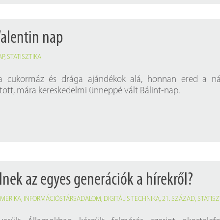
Valentin nap
AP
,
STATISZTIKA
t a cukormáz és drága ajándékok alá, honnan ered a ná
tott, mára kereskedelmi ünneppé vált Bálint-nap.
nek az egyes generációk a hírekről?
MERIKA
,
INFORMÁCIÓSTÁRSADALOM
,
DIGITÁLIS TECHNIKA
,
21. SZÁZAD
,
STATISZ