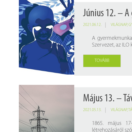
Június 12. – A
2021.06.12.
VILÁGNAP
,
G
A gyermekmunka e
Szervezet, az ILO
TOVÁBB
Május 13. – Tá
2021.05.13.
VILÁGNAP
,
T
1865. május 17-
létrehozásáról szó