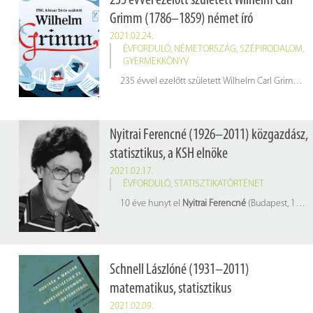
235 évvel ezelőtt született Wilhelm Carl
Grimm (1786–1859) német író
2021.02.24.
ÉVFORDULÓ
,
NÉMETORSZÁG
,
SZÉPIRODALOM
,
GYERMEKKÖNYV
235 évvel ezelőtt született Wilhelm Carl Grimm (1786–1859) német író, irodalom- és nyelvtudós, monda- és mesegyűjtő, könyvtáros. Az irodalomtörténet bátyjával, Jacobbal együtt „Grimm-testvérek”-ként emlegeti őket.
Nyitrai Ferencné (1926–2011) közgazdász,
statisztikus, a KSH elnöke
2021.02.17.
ÉVFORDULÓ
,
STATISZTIKATÖRTÉNET
10 éve hunyt el
Nyitrai Ferencné
(Budapest, 1926. június 20. – Budapest, 2011. február 17.) közgazdász, statisztikus, egyetemi tanár, a KSH elnöke
Schnell Lászlóné (1931–2011)
matematikus, statisztikus
2021.02.09.