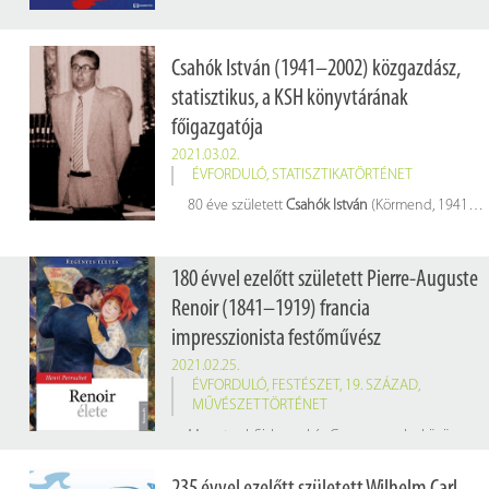
Csahók István (1941–2002) közgazdász,
statisztikus, a KSH könyvtárának
főigazgatója
2021.03.02.
ÉVFORDULÓ
,
STATISZTIKATÖRTÉNET
80 éve született
Csahók István
(Körmend, 1941. március 2. – Budapest, 2002. szeptember 6.) közgazdász, statisztikus, a KSH könyvtárának főigazgatója
180 évvel ezelőtt született Pierre-Auguste
Renoir (1841–1919) francia
impresszionista festőművész
2021.02.25.
ÉVFORDULÓ
,
FESTÉSZET
,
19. SZÁZAD
,
MŰVÉSZETTÖRTÉNET
Monet-val, Sisley-vel és Cezanne-nal – közösen képviselik az impresszionizmust, amely forradalmasította a festészetet, festményeiken a természet ábrázolásán túl az iparosodó városok lakóinak hétköznapjait örökítették meg. Nem maradtak meg a csak szabadban festés illúziójánál, ugyanolyan mértékben támaszkodtak a fényképezőgép és a tudományos elméletek kínálta lehetőségekre, mint a régi mesterek munkáira és írásaira.