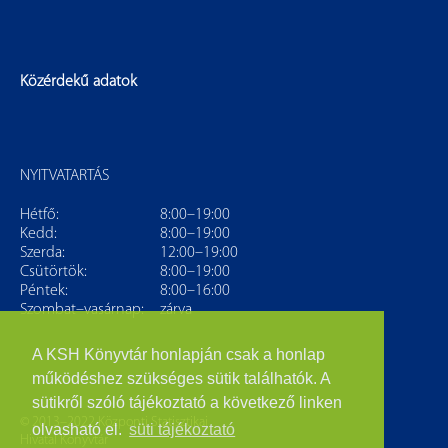
Közérdekű adatok
NYITVATARTÁS
Hétfő:
8:00–19:00
Kedd:
8:00–19:00
Szerda:
12:00–19:00
Csütörtök:
8:00–19:00
Péntek:
8:00–16:00
Szombat–vasárnap:
zárva
A KSH Könyvtár honlapján csak a honlap
működéshez szükséges sütik találhatók. A
sütikről szóló tájékoztató a következő linken
© 2013–2022 Központi Statisztikai
olvasható el.
süti tájékoztató
Hivatal Könyvtár