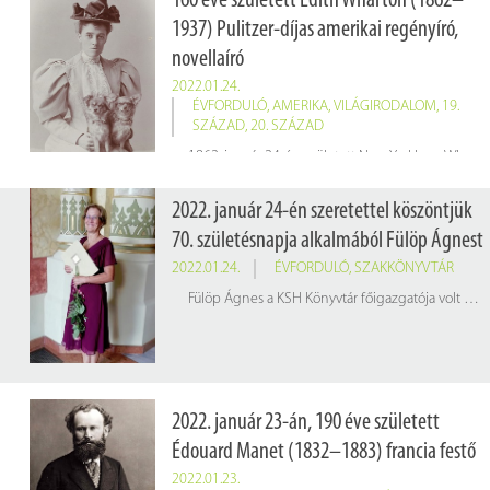
160 éve született Edith Wharton (1862–
1937) Pulitzer-díjas amerikai regényíró,
novellaíró
2022.01.24.
ÉVFORDULÓ
,
AMERIKA
,
VILÁGIRODALOM
,
19.
SZÁZAD
,
20. SZÁZAD
1862. január 24-én született New Yorkban. Wharton Amerika kiváltságos rétegéről beavatottként szerzett tapasztalatait és humorát felhasználva írt társadalmi és pszichológiai betekintést adó, metsző humorú regényeket és novellákat. Nagyon jól ismerte korának irodalmi szereplőit és közéleti személyiségeit, köztük Theodore Rooseveltet.
2022. január 24-én szeretettel köszöntjük
70. születésnapja alkalmából Fülöp Ágnest
2022.01.24.
ÉVFORDULÓ
,
SZAKKÖNYVTÁR
Fülöp Ágnes a KSH Könyvtár főigazgatója volt 2013 és 2018 között.
2022. január 23-án, 190 éve született
Édouard Manet (1832–1883) francia festő
2022.01.23.