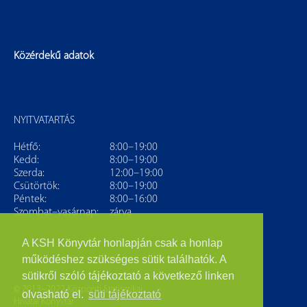
Közérdekű adatok
NYITVATARTÁS
Hétfő:
8:00–19:00
Kedd:
8:00–19:00
Szerda:
12:00–19:00
Csütörtök:
8:00–19:00
Péntek:
8:00–16:00
Szombat–vasárnap:
zárva
A KSH Könyvtár honlapján csak a honlap
működéshez szükséges sütik találhatók. A
sütikről szóló tájékoztató a következő linken
© 2013–2022 Központi Statisztikai
olvasható el.
süti tájékoztató
Hivatal Könyvtár