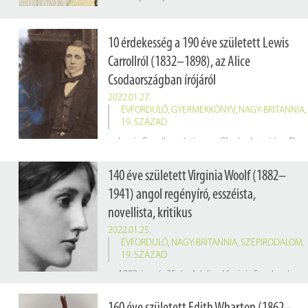
10 érdekesség a 190 éve született Lewis
Carrollról (1832–1898), az Alice
Csodaországban írójáról
2022.01.27.
ÉVFORDULÓ
,
GYERMEKKÖNYV
,
NAGY-BRITANNIA
,
19. SZÁZAD
Lewis Carroll eredeti neve: Charles Lutwidge Dodgson.
Matematikusként 1855 és 1881 között tanított az Oxfordban. A matematikán belül Dodgson elsősorban a geometria, a lineáris és mátrixalgebra, a matematikai logika és a rekreációs matematika területén dolgozott, és csaknem egy tucat matematika könyvet írt a valódi neve alatt. Két könyvet írt logikai játékokról.
140 éve született Virginia Woolf (1882–
1941) angol regényíró, esszéista,
novellista, kritikus
2022.01.25.
ÉVFORDULÓ
,
NAGY-BRITANNIA
,
SZÉPIRODALOM
,
19. SZÁZAD
1882. január 25-én Adelina Virginia Stephenként látta meg a napvilágot egy londoni felső-középosztálybeli családban. Apja, Sir Leslie Stephen, híres irodalmár-filozófus és a Viktória-kor egyik legismertebb kritikusa volt. Apjának köszönhetően irodalmi légkörben töltötte gyermekkorát: iskolába nem járt, nevelői és szülei tanították, kivételes műveltségét pedig apja könyvtárában szerezte. Nagyon korán eldöntötte, hogy író akar lenni. 1912-ben ment feleségül Leonard Woolf-hoz. Mentális betegsége és hangulatingadozásai egész életére hatással voltak, de irodalmi termékenysége kisebb szünetekkel bár, de töretlen volt egészen a haláláig.