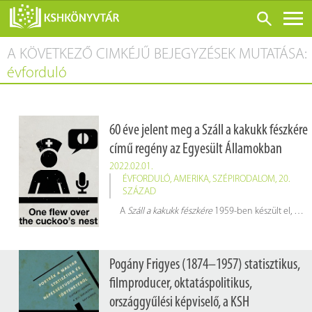
A KÖVETKEZŐ CIMKÉJŰ BEJEGYZÉSEK MUTATÁSA:
ONLINE KATALÓGUS
évforduló
RÓLUNK
LÁTOGATÁS ELŐTT
60 éve jelent meg a Száll a kakukk fészkére
SZOLGÁLTATÁSOK
című regény az Egyesült Államokban
KONFERENCIÁK
2022.02.01.
ÉVFORDULÓ
,
AMERIKA
,
SZÉPIRODALOM
,
20.
ADATBÁZISOK
SZÁZAD
BLOG
A
Száll a kakukk fészkére
1959-ben készült el, de csak 1962. február 1-jén adta ki a Viking Press & Signet Books kiadó. A regény magyarul először Bartos Tibor fordításában jelent meg az Európa Könyvkiadó
KIADVÁNYOK
Pogány Frigyes (1874–1957) statisztikus,
filmproducer, oktatáspolitikus,
országgyűlési képviselő, a KSH