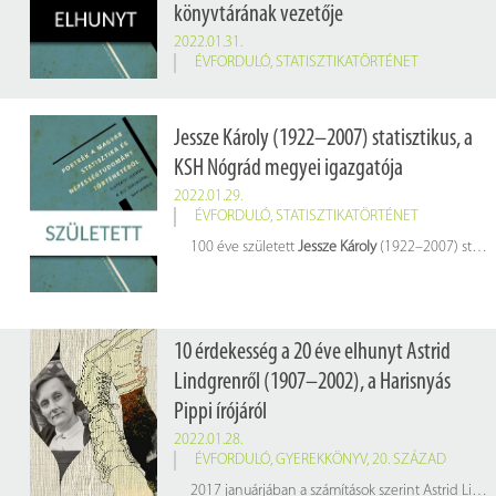
könyvtárának vezetője
2022.01.31.
ÉVFORDULÓ
,
STATISZTIKATÖRTÉNET
65 éve hunyt el
Pogány Frigyes
(1874–1957) statisztikus, filmproducer, oktatáspolitikus, országgyűlési képviselő, a KSH könyvtárának vezetője
Jessze Károly (1922–2007) statisztikus, a
KSH Nógrád megyei igazgatója
2022.01.29.
ÉVFORDULÓ
,
STATISZTIKATÖRTÉNET
100 éve született
Jessze Károly
(1922–2007) statisztikus, a KSH Nógrád megyei igazgatója
10 érdekesség a 20 éve elhunyt Astrid
Lindgrenről (1907–2002), a Harisnyás
Pippi írójáról
2022.01.28.
ÉVFORDULÓ
,
GYEREKKÖNYV
,
20. SZÁZAD
2017 januárjában a számítások szerint Astrid Lindgren volt a világ 18. legtöbbet fordított írója: könyveit 88 nyelvre fordították le, és a 4. legtöbbet fordított gyermekíró Enid Blyton, Hans Christian Andersen és a Grimm testvérek után. A svéd írónő könyveiből nagyjából 165 millió példány kelt el világszerte. Történeteinek legismertebb figurái Harisnyás Pippi, Háztetey Károly és Juharfalvi Emil.