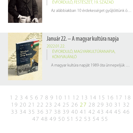
ÉVFORDULÓ
,
FESTÉSZET
,
19. SZÁZAD
Az alábbiakban 10 érdekességet gyűjtöttünk össze az impresszionizmus korstílusát elindító világhírű francia festőről.
Január 22. – A magyar kultúra napja
2022.01.22.
ÉVFORDULÓ
,
MAGYARKULTÚRANAPJA
,
KÖNYVAJÁNLÓ
A magyar kultúra napját 1989 óta ünnepeljük meg január 22-én, annak emlékére, hogy – a kézirat tanúsága szerint – Kölcsey Ferenc 1823-ban ezen a napon tisztázta le és jelölte meg dátummal Csekén a Himnusz kéziratát.
1
2
3
4
5
6
7
8
9
10
11
12
13
14
15
16
17
18
19
20
21
22
23
24
25
26
27
28
29
30
31
32
33
34
35
36
37
38
39
40
41
42
43
44
45
46
47
48
49
50
51
52
53
54
55