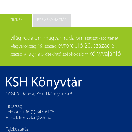
CÍMKÉK
ESEMÉNYNAPTÁR
világirodalom
magyar irodalom
statisztikatörténet
évforduló
20. század
Magyarország
19. század
21.
könyvajánló
világnap
század
kitekintő
szépirodalom
1024 Budapest, Keleti Károly utca 5.
Titkárság
Telefon: +36 (1) 345-6105
E-mail:
konyvtar@ksh.hu
Tájékoztatás