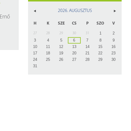
z
D
2026. AUGUSZTUS
rlap
Ernő
H
K
SZE
CS
P
SZO
V
1
2
27
28
29
30
31
3
4
5
6
7
8
9
10
11
12
13
14
15
16
17
18
19
20
21
22
23
24
25
26
27
28
29
30
31