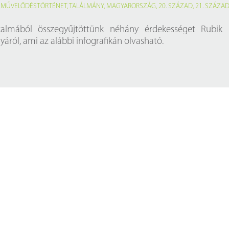
Próbahozzáférések adatbázisokho
Kitekintő
,
MŰVELŐDÉSTÖRTÉNET
,
TALÁLMÁNY
,
MAGYARORSZÁG
,
20. SZÁZAD
,
21. SZÁZA
Könyvtári Hí
lkalmából összegyűjtöttünk néhány érdekességet Rubik 
yáról, ami az alábbi infografikán olvasható.