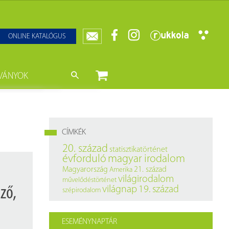
ONLINE KATALÓGUS
VÁNYOK
nyvtár
ját könyveink
da)
mzetközi Statisztikai Figyelő
CÍMKÉK
0–1950
k
20. század
statisztikatörténet
évforduló
magyar irodalom
ányok
k
Magyarország
21. század
Amerika
világirodalom
művelődéstörténet
datbázisok
ző,
világnap
19. század
szépirodalom
datbázisok
ESEMÉNYNAPTÁR