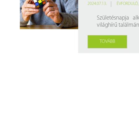
Findura Imre-díszoklevéllel kitüntetett kollégáink
Online katalógus
2024.07.13.
ÉVFORDULÓ
Galéria
Születésnapja a
világhírű találmán
Pályázatok
Közérdekű adatok
TOVÁBB