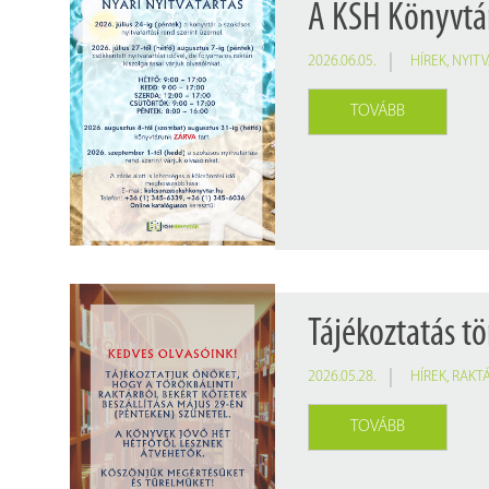
A KSH Könyvtár
2026.06.05.
HÍREK
,
NYIT
TOVÁBB
Tájékoztatás tö
2026.05.28.
HÍREK
,
RAKTÁ
TOVÁBB