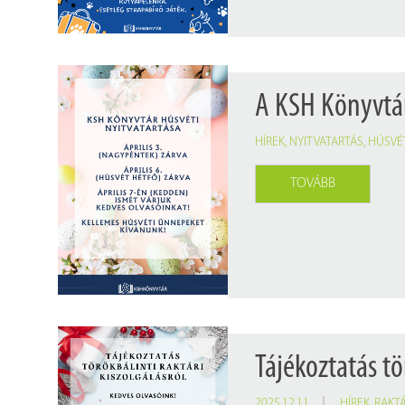
A KSH Könyvtár
HÍREK
,
NYITVATARTÁS
,
HÚSVÉT
TOVÁBB
Tájékoztatás tö
2025.12.11.
HÍREK
,
RAKTÁ