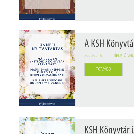
A KSH Könyvtár
2026.05.19.
HÍREK
,
ÜNNE
TOVÁBB
KSH Könyvtár ü