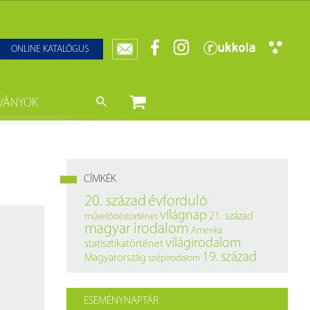
ONLINE KATALÓGUS
VÁNYOK
nyvtár
ját könyveink
da)
mzetközi Statisztikai Figyelő
CÍMKÉK
0–1950
k
20. század
évforduló
világnap
21. század
művelődéstörténet
ányok
k
magyar irodalom
Amerika
világirodalom
statisztikatörténet
datbázisok
19. század
Magyarország
szépirodalom
datbázisok
ESEMÉNYNAPTÁR