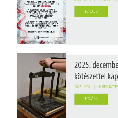
TOVÁBB
2025. december
kötészettel ka
2025.12.08.
HÍREK
,
KÖTÉ
TOVÁBB