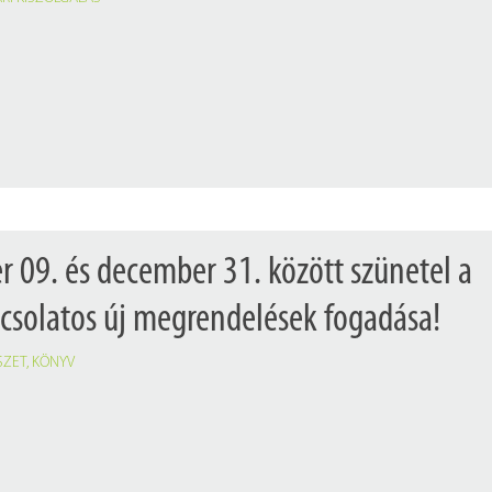
 09. és december 31. között szünetel a
pcsolatos új megrendelések fogadása!
SZET
,
KÖNYV