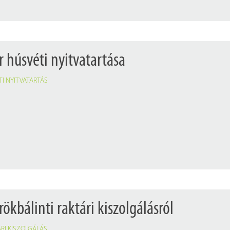
 húsvéti nyitvatartása
I NYITVATARTÁS
rökbálinti raktári kiszolgálásról
RI KISZOLGÁLÁS