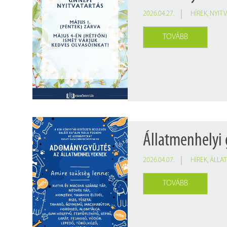
2026.04.27.
HÍREK
,
NYIT
TOVÁBB
Állatmenhelyi 
2026.04.07.
HÍREK
,
ÁLLA
TOVÁBB