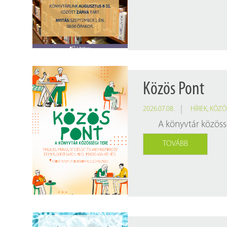
Findura Imre-díszoklevéllel kitüntetett kollégáink
Online katalógus
Galéria
Pályázatok
Közérdekű adatok
Közös Pont
2026.07.08.
HÍREK
,
KÖZÖ
A könyvtár közöss
TOVÁBB