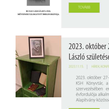
TOVÁBB
2023. október 
László születé
2023.11.15.
HÍREK
,
KONF
2023. október 27-
KSH Könyvtár, a
szervezésében e
évfordulója alkal
Alapítvány közöss