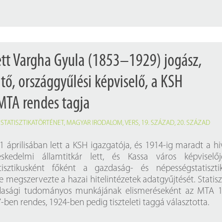
ett Vargha Gyula (1853–1929) jogász,
öltő, országgyűlési képviselő, a KSH
 MTA rendes tagja
,
STATISZTIKATÖRTÉNET
,
MAGYAR IRODALOM
,
VERS
,
19. SZÁZAD
,
20. SZÁZAD
 áprilisában lett a KSH igazgatója, és 1914-ig maradt a hi
skedelmi államtitkár lett, és Kassa város képviselőj
atisztikusként főként a gazdaság- és népességstatiszti
tve megszervezte a hazai hitelintézetek adatgyűjtését. Statiszt
dasági tudományos munkájának elismeréseként az MTA 1
-ben rendes, 1924-ben pedig tiszteleti taggá választotta.