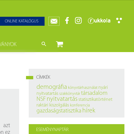
ONLINE KATALÓGUS
VÁNYOK
nyvtár
ját könyveink
da)
mzetközi Statisztikai Figyelő
CÍMKÉK
0–1950
k
demográfia
nyári
könyvtárhasználat
társadalom
nyitvatartás
szakkönyvtár
ányok
k
nyitvatartás
NSF
statisztikatörténet
raktári kiszolgálás
konferencia
datbázisok
hírek
gazdaságstatisztika
datbázisok
i azt
ESEMÉNYNAPTÁR
ön ez