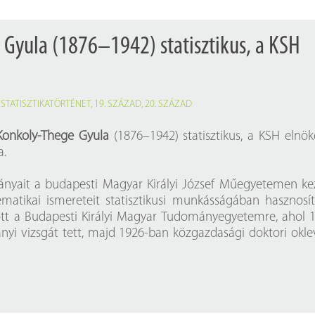
Gyula (1876–1942) statisztikus, a KSH
,
STATISZTIKATÖRTÉNET
,
19. SZÁZAD
,
20. SZÁZAD
Konkoly-Thege Gyula
(1876–1942) statisztikus, a KSH elnök
a.
nyait a budapesti Magyar Királyi József Műegyetemen ke
matikai ismereteit statisztikusi munkásságában hasznosít
ott a Budapesti Királyi Magyar Tudományegyetemre, ahol 
yi vizsgát tett, majd 1926-ban közgazdasági doktori okle