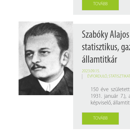
TOVÁBB
Szabóky Alajos
statisztikus, g
államtitkár
2023.09.15.
ÉVFORDULÓ
,
STATISZTIK
150 éve születet
1931. január 7.), 
képviselő, államti
TOVÁBB