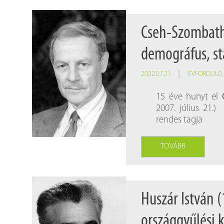
Cseh-Szombath
demográfus, st
2022.07.21.
ÉVFORDULÓ
15 éve hunyt el
2007. július 21.)
rendes tagja
TOVÁBB
Huszár István 
országgyűlési 