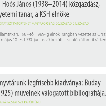
l Hoós János (1938–2014) közgazdász,
gyetemi tanár, a KSH elnöke
,
STATISZTIKATÖRTÉNET
,
MAGYARORSZÁG
,
20. SZÁZAD
,
21. SZÁZAD
llamtitkári, 1987-től 1989-ig elnöki rangban vezette az Ors
. május 10. és 1990. június 20. között – szintén államtitkárkén
nyvtárunk legfrisebb kiadványa: Buday
925) műveinek válogatott bibliográfiája
OGRÁFIA
,
STATISZTIKATÖRTÉNET