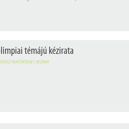
Próbahozzáférések adatbázisokho
Kitekintő
Könyvtári Hí
impiai témájú kézirata
TATISZTIKATÖRTÉNET
,
KÉZIRAT