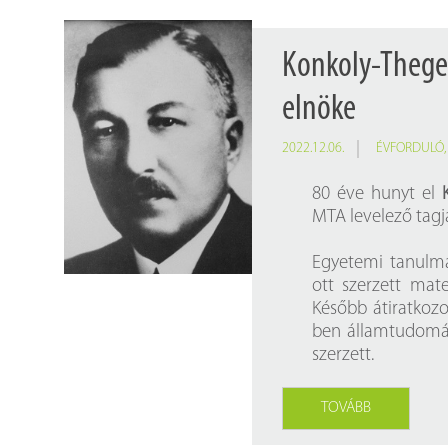
Konkoly-Thege 
elnöke
2022.12.06.
ÉVFORDULÓ
80 éve hunyt el
MTA levelező tagj
Egyetemi tanulmá
ott szerzett mate
Később átiratkoz
ben államtudomán
szerzett.
TOVÁBB