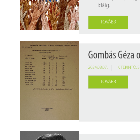
Findura Imre-díszoklevéllel kitüntetett kollégáink
Online katalógus
idáig.
Galéria
TOVÁBB
Pályázatok
Közérdekű adatok
Gombás Géza ol
2024.08.07.
KITEKINTŐ
,
S
TOVÁBB