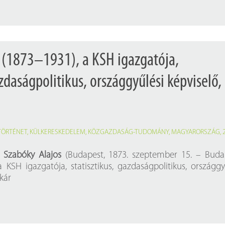
 (1873–1931), a KSH igazgatója,
azdaságpolitikus, országgyűlési képviselő,
ATÖRTÉNET
,
KÜLKERESKEDELEM
,
KÖZGAZDASÁG-TUDOMÁNY
,
MAGYARORSZÁG
,
t
Szabóky Alajos
(Budapest, 1873. szeptember 15. – Buda
a KSH igazgatója, statisztikus, gazdaságpolitikus, országgy
tkár