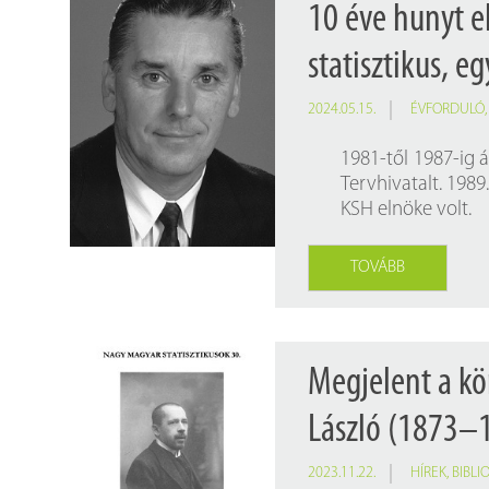
10 éve hunyt e
statisztikus, e
2024.05.15.
ÉVFORDULÓ
1981-től 1987-ig á
Tervhivatalt. 1989
KSH elnöke volt.
TOVÁBB
Megjelent a kö
László (1873–1
2023.11.22.
HÍREK
,
BIBLI