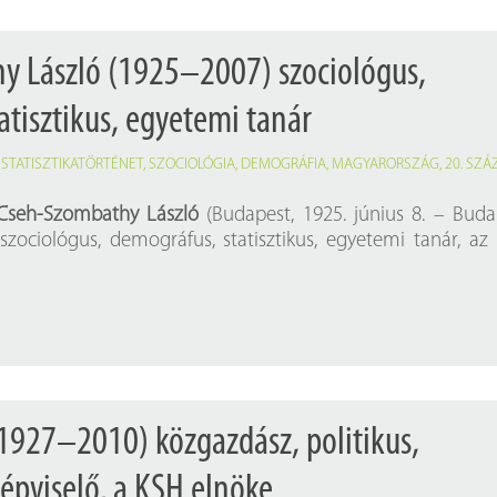
y László (1925–2007) szociológus,
atisztikus, egyetemi tanár
,
STATISZTIKATÖRTÉNET
,
SZOCIOLÓGIA
,
DEMOGRÁFIA
,
MAGYARORSZÁG
,
20. SZ
Cseh-Szombathy László
(Budapest, 1925. június 8. – Buda
 szociológus, demográfus, statisztikus, egyetemi tanár, a
(1927–2010) közgazdász, politikus,
képviselő, a KSH elnöke