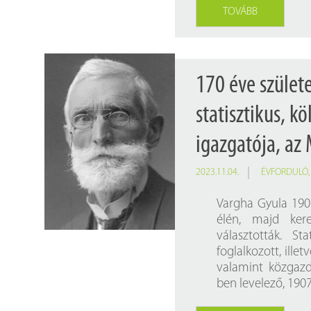
TOVÁBB
170 éve szület
statisztikus, k
igazgatója, az
2023.11.04.
ÉVFORDULÓ
Vargha Gyula 1901
élén, majd kere
választották. St
foglalkozott, ille
valamint közgaz
ben levelező, 1907