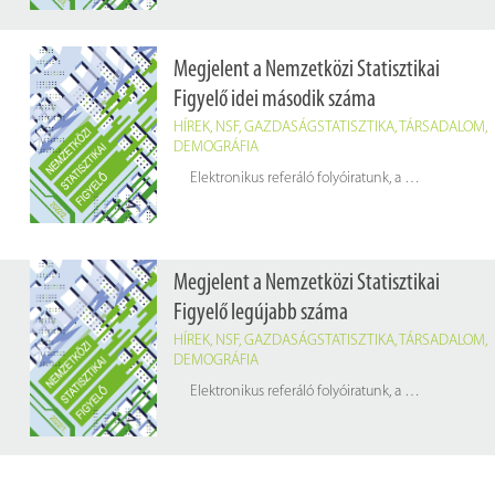
Megjelent a Nemzetközi Statisztikai
Figyelő idei második száma
HÍREK
,
NSF
,
GAZDASÁGSTATISZTIKA
,
TÁRSADALOM
,
DEMOGRÁFIA
Elektronikus referáló folyóiratunk, a
Nemzetközi Stat
Megjelent a Nemzetközi Statisztikai
Figyelő legújabb száma
HÍREK
,
NSF
,
GAZDASÁGSTATISZTIKA
,
TÁRSADALOM
,
DEMOGRÁFIA
Elektronikus referáló folyóiratunk, a
Nemzetközi Stat