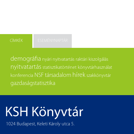
CÍMKÉK
ESEMÉNYNAPTÁR
demográfia
nyári nyitvatartás
raktári kiszolgálás
nyitvatartás
statisztikatörténet
könyvtárhasználat
hírek
NSF
társadalom
konferencia
szakkönyvtár
gazdaságstatisztika
1024 Budapest, Keleti Károly utca 5.