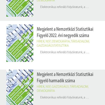
DEMOGRÁFIA
Elektronikus referáló folyóiratunk, a
Nemzetközi Stat
Megjelent a Nemzetközi Statisztikai
Figyelő 2022. évi negyedik száma
HÍREK
,
NSF
,
DEMOGRÁFIA
,
TÁRSADALOM
,
GAZDASÁGSTATISZTIKA
Elektronikus referáló folyóiratunk, a
Nemzetközi Stat
Megjelent a Nemzetközi Statisztikai
Figyelő harmadik száma
HÍREK
,
NSF
,
GAZDASÁGS
,
TÁRSADALOM
,
DEMOGRÁFIA
Elektronikus referáló folyóiratunk, a
Nemzetközi Stat