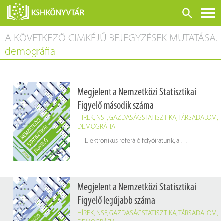
A KÖVETKEZŐ CIMKÉJŰ BEJEGYZÉSEK MUTATÁSA:
ONLINE KATALÓGUS
demográfia
RÓLUNK
LÁTOGATÁS ELŐTT
Megjelent a Nemzetközi Statisztikai
SZOLGÁLTATÁSOK
Figyelő második száma
KONFERENCIÁK
HÍREK
,
NSF
,
GAZDASÁGSTATISZTIKA
,
TÁRSADALOM
,
DEMOGRÁFIA
ADATBÁZISOK
Elektronikus referáló folyóiratunk, a
Nemzetközi Stat
BLOG
KIADVÁNYOK
Megjelent a Nemzetközi Statisztikai
Figyelő legújabb száma
HÍREK
,
NSF
,
GAZDASÁGSTATISZTIKA
,
TÁRSADALOM
,