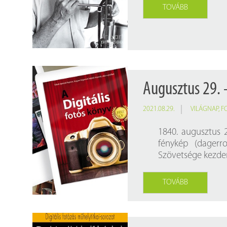
Findura Imre-díszoklevéllel kitüntetett kollégáink
Online katalógus
TOVÁBB
Galéria
Pályázatok
Közérdekű adatok
Augusztus 29. 
2021.08.29.
VILÁGNAP
,
F
1840. augusztus 
fénykép (dagerr
Szövetsége kezde
TOVÁBB