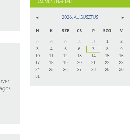
ESEMÉNYNAPTÁR
z
rlap
2026. AUGUSZTUS
H
K
SZE
CS
P
SZO
V
1
2
27
28
29
30
31
3
4
5
6
7
8
9
10
11
12
13
14
15
16
17
18
19
20
21
22
23
24
25
26
27
28
29
30
31
ényen
ágos