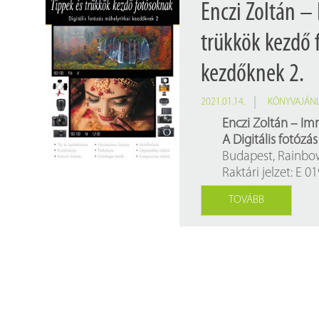
Enczi Zoltán –
trükkök kezdő f
kezdőknek 2.
2021.01.14.
KÖNYVAJÁN
Enczi Zoltán – Im
A Digitális fotózá
Budapest, Rainbow 
Raktári jelzet: E 0
TOVÁBB