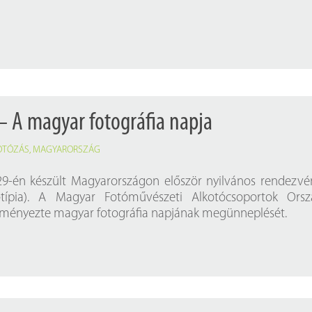
Próbahozzáférések adatbázisokho
Kitekintő
Könyvtári Hí
– A magyar fotográfia napja
OTÓZÁS
,
MAGYARORSZÁG
29-én készült Magyarországon először nyilvános rendezv
otípia). A Magyar Fotóművészeti Alkotócsoportok Orsz
ményezte magyar fotográfia napjának megünneplését.