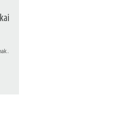
kai
ak .