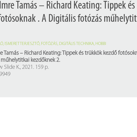
 Imre Tamás – Richard Keating: Tippek és
otósoknak . A Digitális fotózás műhelytit
LÓ
,
ISMERETTERJESZTŐ
,
FOTÓZÁS
,
DIGITÁLIS TECHNIKA
,
HOBBI
re Tamás – Richard Keating: Tippek és trükkök kezdő fotósokn
s műhelytitkai kezdőknek 2.
Slide K., 2021. 159 p.
19949