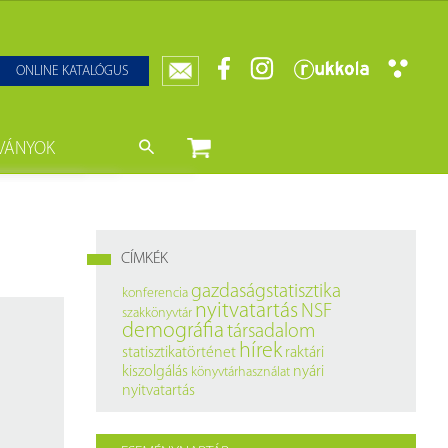
ONLINE KATALÓGUS
VÁNYOK
nyvtár
ját könyveink
da)
mzetközi Statisztikai Figyelő
CÍMKÉK
0–1950
k
gazdaságstatisztika
konferencia
nyitvatartás
NSF
szakkönyvtár
ányok
k
demográfia
társadalom
hírek
statisztikatörténet
raktári
datbázisok
kiszolgálás
nyári
könyvtárhasználat
nyitvatartás
datbázisok