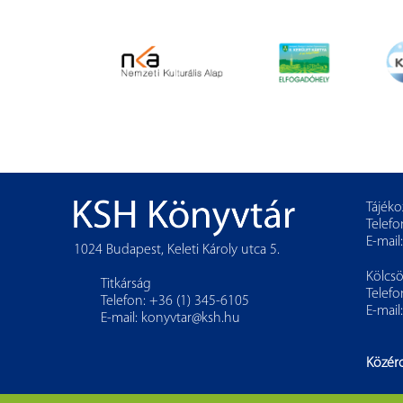
Tájéko
Telefo
E-mail
1024 Budapest, Keleti Károly utca 5.
Kölcs
Titkárság
Telefo
Telefon: +36 (1) 345-6105
E-mail
E-mail:
konyvtar@ksh.hu
Közér