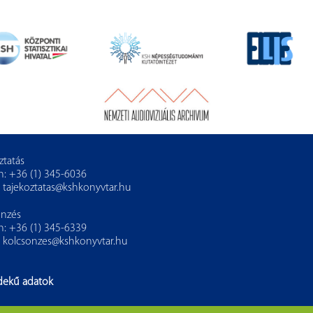
ztatás
n: +36 (1) 345-6036
:
tajekoztatas@kshkonyvtar.hu
önzés
n: +36 (1) 345-6339
:
kolcsonzes@kshkonyvtar.hu
dekű adatok