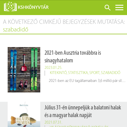
A KÖVETKEZŐ CIMKÉJŰ BEJEGYZÉSEK MUTATÁSA:
ONLINE KATALÓGUS
szabadidő
RÓLUNK
LÁTOGATÁS ELŐTT
2021-ben Ausztria továbbra is
SZOLGÁLTATÁSOK
sínagyhatalom
KONFERENCIÁK
2023.01.25.
KITEKINTŐ
,
STATISZTIKA
,
SPORT
,
SZABADIDŐ
ADATBÁZISOK
2021-ben az EU tagállamaiban 3,6 millió pár sílécet és snowboardot gyártottak. Ezeknek a téli sporteszközöknek csaknem felét (1,6 millió) Ausztriában állították elő.
BLOG
KIADVÁNYOK
Július 31-én ünnepeljük a balatoni halak
és a magyar halak napját
2021.07.31.