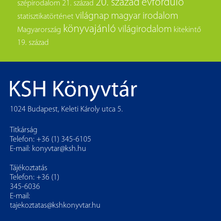
20. század
évforduló
szépirodalom
21. század
világnap
magyar irodalom
statisztikatörténet
könyvajánló
világirodalom
Magyarország
kitekintő
19. század
1024 Budapest, Keleti Károly utca 5.
Titkárság
Telefon: +36 (1) 345-6105
E-mail:
konyvtar@ksh.hu
Tájékoztatás
Telefon: +36 (1)
345-6036
E-mail:
tajekoztatas@kshkonyvtar.hu