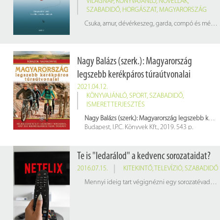
VILÁGNAP
,
KÖNYVAJÁNLÓ
,
NOVELLÁK
,
SZABADIDŐ
,
HORGÁSZAT
,
MAGYARORSZÁG
Csuka, amur, dévérkeszeg, garda, compó és még sorolhatjuk azokat a halfajtákat, amelyek a Balatonban élnek. 2004-től július utolsó szombatján, idén július 31-én ünnepeljük a balatoni halak és a magyar halak napját. 2021-ben két halfajta, a fogassüllő és a ponty is „balatoni hal” elnevezéssel uniós oltalmat nyert. Gazdasági szempontból ez a két hal a legjelentősebb, szaporításuk az 1920-as évektől tudatos halgazdálkodással történik.
Nagy Balázs (szerk.): Magyarország
legszebb kerékpáros túraútvonalai
2021.04.12.
KÖNYVAJÁNLÓ
,
SPORT
,
SZABADIDŐ
,
ISMERETTERJESZTÉS
Nagy Balázs (szerk.): Magyarország legszebb kerékpáros túraútvonalai
Budapest, I.P.C. Könyvek Kft., 2019. 543 p.
Raktári jelzet: 660851
Te is "ledarálod" a kedvenc sorozataidat?
2016.07.15.
KITEKINTŐ
,
TELEVÍZIÓ
,
SZABADIDŐ
Mennyi ideig tart végignézni egy sorozatévadot most, amikor soha nem látott mennyiségben – és tegyük hozzá, minőségben – készülnek a tévésorozatok? A Netflix kutatása szerint nem kell hozzá sok idő.