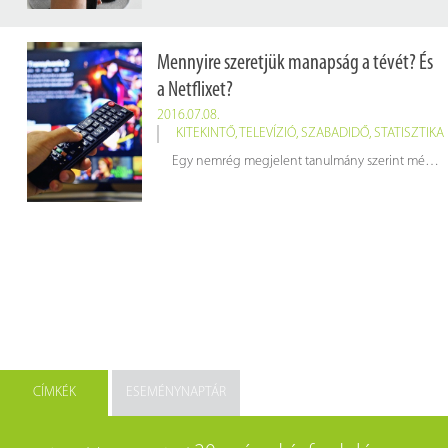
Mennyire szeretjük manapság a tévét? És
a Netflixet?
2016.07.08.
KITEKINTŐ
,
TELEVÍZIÓ
,
SZABADIDŐ
,
STATISZTIKA
Egy nemrég megjelent tanulmány szerint még mindig nagyon. Többet használjuk a tabletünket, mint valaha, és nagy valószínűséggel már nem csak digitális videó rögzítésért (DVR), de Netflix-ért is fizetünk.
CÍMKÉK
ESEMÉNYNAPTÁR