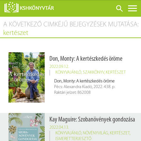
A KÖVETKEZŐ CIMKÉJŰ BEJEGYZÉSEK MUTATÁSA:
ONLINE KATALÓGUS
kertészet
RÓLUNK
LÁTOGATÁS ELŐTT
Don, Monty: A kertészkedés öröme
SZOLGÁLTATÁSOK
2022.09.12.
KONFERENCIÁK
KÖNYVAJÁNLÓ
,
SZAKKÖNYV
,
KERTÉSZET
Don, Monty: A kertészkedés öröme
ADATBÁZISOK
Pécs: Alexandra Kiadó, 2022. 438. p.
Raktári jelzet: 862008
BLOG
KIADVÁNYOK
Kay Maguire: Szobanövények gondozása
2022.04.13.
KÖNYVAJÁNLÓ
,
NÖVÉNYVILÁG
,
KERTÉSZET
,
ISMERETTERJESZTŐ