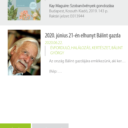
Kay Maguire: Szobanövények gondozása
Budapest, Kossuth Kiadó, 2019. 143 p.
Raktári jelzet: E013944
2020. június 21-én elhunyt Bálint gazda
2020.06.22.
ÉVFORDULÓ
,
HALÁLOZÁS
,
KERTÉSZET
,
BÁLINT
GYÖRGY
Az ország Bálint gazdájára emlékezünk, aki kertészeti tanácsait több mint harminc önálló kötetben osztotta meg az olvasókkal.
(Kép:
wikipedia.hu