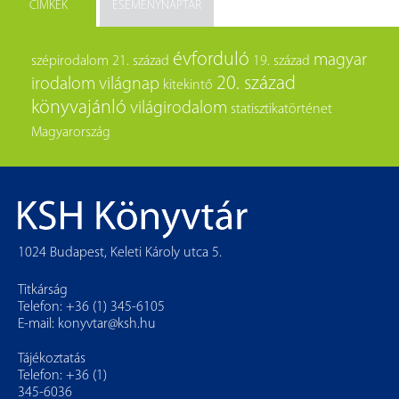
CÍMKÉK
ESEMÉNYNAPTÁR
évforduló
magyar
szépirodalom
21. század
19. század
20. század
irodalom
világnap
kitekintő
könyvajánló
világirodalom
statisztikatörténet
Magyarország
1024 Budapest, Keleti Károly utca 5.
Titkárság
Telefon: +36 (1) 345-6105
E-mail:
konyvtar@ksh.hu
Tájékoztatás
Telefon: +36 (1)
345-6036