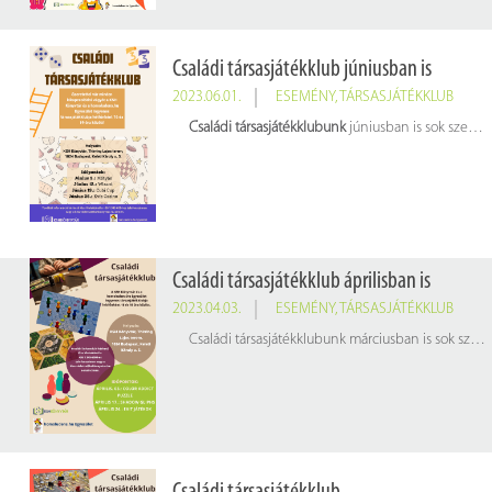
Családi társasjátékklub júniusban is
2023.06.01.
ESEMÉNY
,
TÁRSASJÁTÉKKLUB
Családi társasjátékklubunk
júniusban is sok szeretettel várja a kikapcsolódni vágyókat hétfőnként 16.00 és 19.00 óra között! A KSH Könyvtár és a homoludens.hu Egyesület közös rendezésű társasjátékklubja ingyenes minden érdeklődő számára!
Családi társasjátékklub áprilisban is
2023.04.03.
ESEMÉNY
,
TÁRSASJÁTÉKKLUB
Családi társasjátékklubunk márciusban is sok szeretettel várja a kikapcsolódni vágyókat hétfőnként 16.00 és 19.00 óra között!