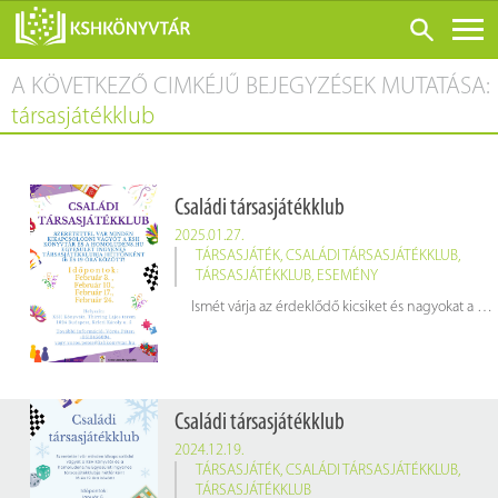
A KÖVETKEZŐ CIMKÉJŰ BEJEGYZÉSEK MUTATÁSA:
ONLINE KATALÓGUS
társasjátékklub
RÓLUNK
LÁTOGATÁS ELŐTT
Családi társasjátékklub
SZOLGÁLTATÁSOK
2025.01.27.
KONFERENCIÁK
TÁRSASJÁTÉK
,
CSALÁDI TÁRSASJÁTÉKKLUB
,
TÁRSASJÁTÉKKLUB
,
ESEMÉNY
ADATBÁZISOK
Ismét várja az érdeklődő kicsiket és nagyokat a KSH Könyvtár és a homoludens.hu Egyesület közös rendezésű családi társasjátékklubja hétfőnként 16 és 19 óra között.
BLOG
KIADVÁNYOK
Családi társasjátékklub
2024.12.19.
TÁRSASJÁTÉK
,
CSALÁDI TÁRSASJÁTÉKKLUB
,
TÁRSASJÁTÉKKLUB