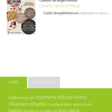
Családi társasjátékklub
ESEMÉNY
,
TÁRSASJÁTÉKKLUB
Családi társasjátékklubunk
márciusban is sok szeretettel várja a kikapcsolódni vágyókat hétfőnként 16.00 és 19.00 óra között!
CÍMKÉK
ESEMÉNYNAPTÁR
esemény
Kölcsey Ferenc
kiállításmegnyitó
előadás
Olvasókör
beszélgetőklub
események
kiállítás
könyvklub
kézműves foglalkozás