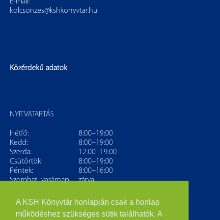
E-mail:
kolcsonzes@kshkonyvtar.hu
Közérdekű adatok
NYITVATARTÁS
Hétfő:
8:00–19:00
Kedd:
8:00–19:00
Szerda:
12:00–19:00
Csütörtök:
8:00–19:00
Péntek:
8:00–16:00
Szombat–vasárnap:
zárva
A KSH Könyvtár honlapján csak a honlap
működéshez szükséges sütik találhatók. A