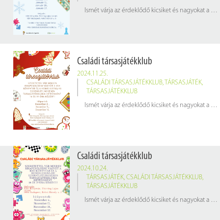
Ismét várja az érdeklődő kicsiket és nagyokat a KSH Könyvtár és a homoludens.hu Egyesület közös rendezésű családi társasjátékklubja hétfőnként 16 és 19 óra között.
Családi társasjátékklub
2024.11.25.
CSALÁDI TÁRSASJÁTÉKKLUB
,
TÁRSASJÁTÉK
,
TÁRSASJÁTÉKKLUB
Ismét várja az érdeklődő kicsiket és nagyokat a KSH Könyvtár és a homoludens.hu Egyesület közös rendezésű családi társasjátékklubja hétfőnként 16 és 19 óra között.
Családi társasjátékklub
2024.10.24.
TÁRSASJÁTÉK
,
CSALÁDI TÁRSASJÁTÉKKLUB
,
TÁRSASJÁTÉKKLUB
Ismét várja az érdeklődő kicsiket és nagyokat a KSH Könyvtár és a homoludens.hu Egyesület közös rendezésű családi társasjátékklubja hétfőnként 16 és 19 óra között.