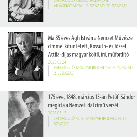
ÉVFORDULÓ
,
OROSZ IRODALOM
,
VILÁGIRODALOM
,
19. SZÁZAD
,
20. SZÁZAD
Ma 85 éves Ágh István a Nemzet Művésze
címmel kitüntetett, Kossuth- és József
Attila-díjas magyar költő, író, műfordító
2023.03.24.
ÉVFORDULÓ
,
MAGYAR IRODALOM
,
20. SZÁZAD
,
21. SZÁZAD
175 éve, 1848. március 13-án Petőfi Sándor
megírta a Nemzeti dal című versét
2023.03.13.
ÉVFORDULÓ
,
VERS
,
MAGYAR IRODALOM
,
19.
SZÁZAD