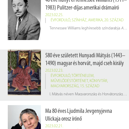
40 éve hunyt el Tennessee Williams (1911–
1983) Pulitzer-díjas amerikai drámaíró
2023.02.25.
ÉVFORDULÓ
,
SZÍNHÁZ
,
AMERIKA
,
20. SZÁZAD
Tennessee Williams leghíresebb színdarabja
A vágy villamosa
580 éve született Hunyadi Mátyás (1443–
1490) magyar és horvát, majd cseh király
2023.02.23.
ÉVFORDULÓ
,
TÖRTÉNELEM
,
MŰVELŐDÉSTÖRTÉNET
,
KÖNYVTÁR
,
MAGYARORSZÁG
,
15. SZÁZAD
I. Mátyás néven Magyarország és Horvátország királya 1458-tól, cseh király 1469-től, Ausztria uralkodó főhercege 1486-tól haláláig. Közkeletűen Corvin Mátyás vagy Igazságos Mátyás néven is ismert. Hivatalos latin nyelvű uralkodói nevén Mathias Rex.
Ma 80 éves Ljudmila Jevgenyjevna
Ulickaja orosz írónő
2023.02.21.