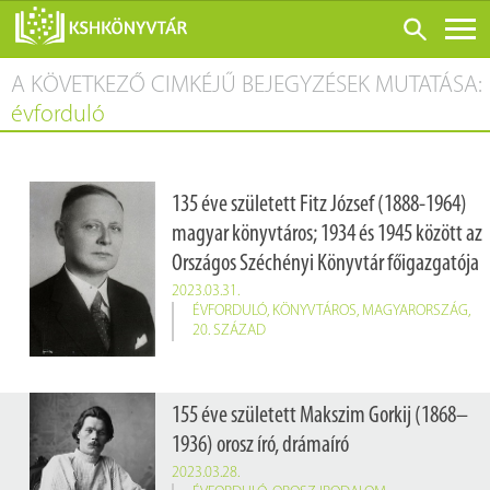
A KÖVETKEZŐ CIMKÉJŰ BEJEGYZÉSEK MUTATÁSA:
ONLINE KATALÓGUS
évforduló
RÓLUNK
LÁTOGATÁS ELŐTT
135 éve született Fitz József (1888-1964)
SZOLGÁLTATÁSOK
magyar könyvtáros; 1934 és 1945 között az
KONFERENCIÁK
Országos Széchényi Könyvtár főigazgatója
ADATBÁZISOK
2023.03.31.
ÉVFORDULÓ
,
KÖNYVTÁROS
,
MAGYARORSZÁG
,
BLOG
20. SZÁZAD
KIADVÁNYOK
155 éve született Makszim Gorkij (1868–
1936) orosz író, drámaíró
2023.03.28.