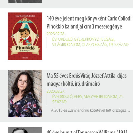
140 éve jelent meg könyvként Carlo Collodi
Pinokkió kalandjai című meseregénye
2023.02.28.
ÉVFORDULÓ
,
GYEREKKÖNYV
,
IFJÚSÁGI
,
VILÁGIRODALOM
,
OLASZORSZÁG
,
19. SZÁZAD
Ma 55 éves Erdős Virág József Attila-díjas
magyar költő, író, drámaíró
2023.02.27.
ÉVFORDULÓ
,
VERS
,
MAGYAR IRODALOM
,
21.
SZÁZAD
A 2013-as
Ezt is el
című kötetével lett országszerte ismert, ami öt kiadást ért meg, benne olyan versekkel, mint a