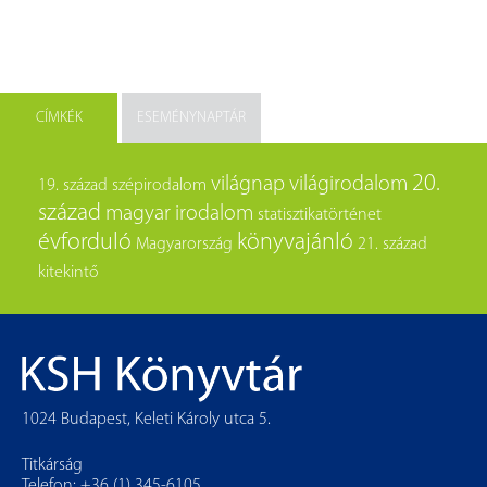
CÍMKÉK
ESEMÉNYNAPTÁR
20.
világnap
világirodalom
19. század
szépirodalom
század
magyar irodalom
statisztikatörténet
évforduló
könyvajánló
Magyarország
21. század
kitekintő
1024 Budapest, Keleti Károly utca 5.
Titkárság
Telefon: +36 (1) 345-6105