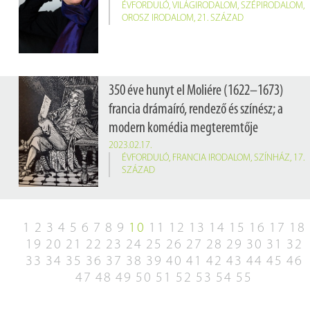
ÉVFORDULÓ
,
VILÁGIRODALOM
,
SZÉPIRODALOM
,
OROSZ IRODALOM
,
21. SZÁZAD
350 éve hunyt el Moliére (1622–1673)
francia drámaíró, rendező és színész; a
modern komédia megteremtője
2023.02.17.
ÉVFORDULÓ
,
FRANCIA IRODALOM
,
SZÍNHÁZ
,
17.
SZÁZAD
1
2
3
4
5
6
7
8
9
10
11
12
13
14
15
16
17
18
19
20
21
22
23
24
25
26
27
28
29
30
31
32
33
34
35
36
37
38
39
40
41
42
43
44
45
46
47
48
49
50
51
52
53
54
55