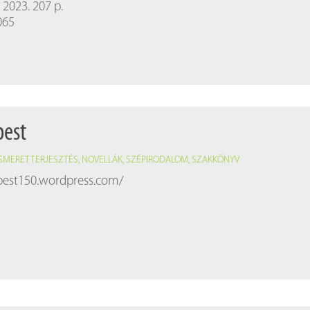
 2023. 207 p.
065
pest
ISMERETTERJESZTÉS
,
NOVELLÁK
,
SZÉPIRODALOM
,
SZAKKÖNYV
pest150.wordpress.com/