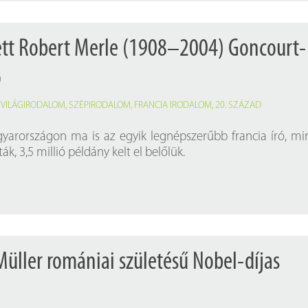
ett Robert Merle (1908–2004) Goncourt-
ó
,
VILÁGIRODALOM
,
SZÉPIRODALOM
,
FRANCIA IRODALOM
,
20. SZÁZAD
yarországon ma is az egyik legnépszerűbb francia író, m
ák, 3,5 millió példány kelt el belőlük.
Müller romániai születésű Nobel-díjas