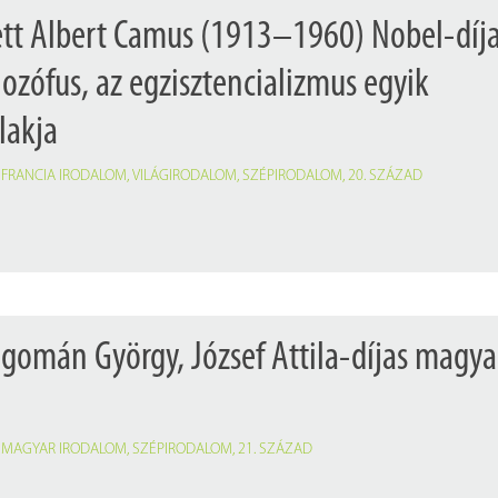
ett Albert Camus (1913–1960) Nobel-díj
filozófus, az egzisztencializmus egyik
lakja
,
FRANCIA IRODALOM
,
VILÁGIRODALOM
,
SZÉPIRODALOM
,
20. SZÁZAD
gomán György, József Attila-díjas magya
,
MAGYAR IRODALOM
,
SZÉPIRODALOM
,
21. SZÁZAD