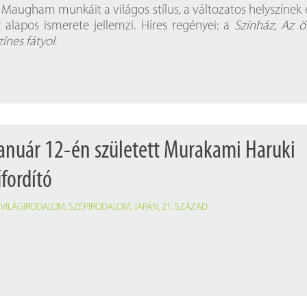
Próbahozzáférések adatbázisokho
Kitekintő
Maugham munkáit a világos stílus, a változatos helyszínek 
alapos ismerete jellemzi. Híres regényei: a
Színház
,
Az ö
Könyvtári Hí
zínes fátyol
.
január 12-én született Murakami Haruki
fordító
,
VILÁGIRODALOM
,
SZÉPIRODALOM
,
JAPÁN
,
21. SZÁZAD