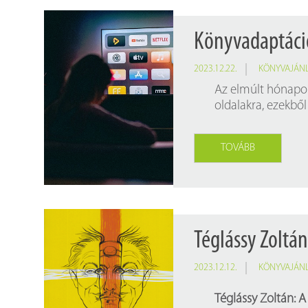
Könyvadaptáci
2023.12.22.
KÖNYVAJÁN
Az elmúlt hónapok
oldalakra, ezekbő
TOVÁBB
Téglássy Zoltán
2023.12.12.
KÖNYVAJÁN
Téglássy Zoltán: A