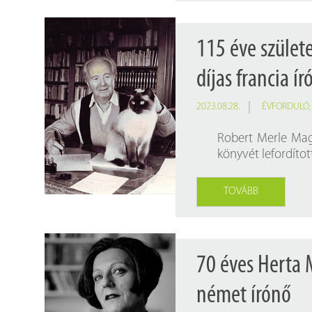
115 éve szület
díjas francia ír
2023.08.28.
ÉVFORDULÓ
Robert Merle Mag
könyvét lefordított
TOVÁBB
70 éves Herta 
német írónő