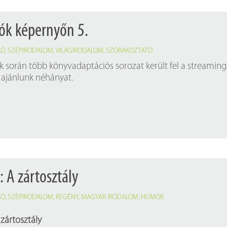
ók képernyőn 5.
LÓ
,
SZÉPIRODALOM
,
VILÁGIRODALOM
,
SZÓRAKOZTATÓ
 során több könyvadaptációs sorozat került fel a streaming
l ajánlunk néhányat.
: A zártosztály
LÓ
,
SZÉPIRODALOM
,
REGÉNY
,
MAGYAR IRODALOM
,
HUMOR
 zártosztály