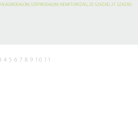
,
VILÁGIRODALOM
,
SZÉPIRODALOM
,
NÉMETORSZÁG
,
20. SZÁZAD
,
21. SZÁZAD
3
4
5
6
7
8
9
10
11