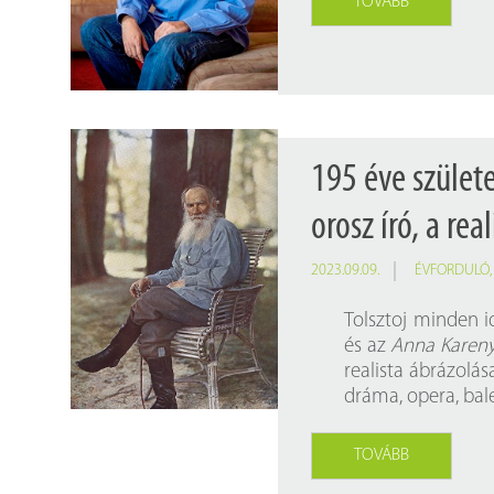
TOVÁBB
195 éve születe
orosz író, a re
2023.09.09.
ÉVFORDULÓ
Tolsztoj minden i
és az
Anna Kareny
realista ábrázolás
dráma, opera, bale
TOVÁBB