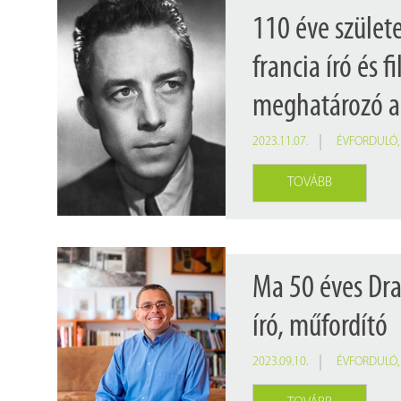
110 éve szület
francia író és 
meghatározó a
2023.11.07.
ÉVFORDULÓ
TOVÁBB
Ma 50 éves Dra
író, műfordító
2023.09.10.
ÉVFORDULÓ