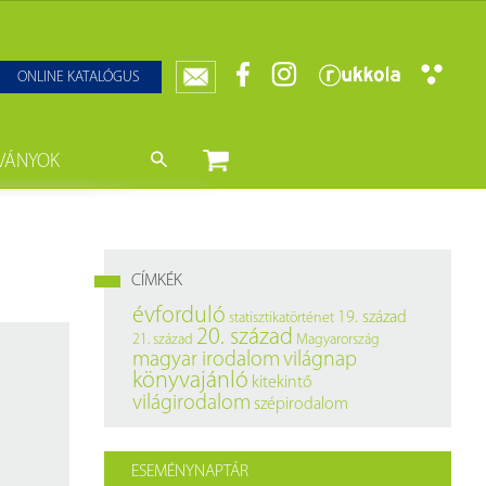
ONLINE KATALÓGUS
VÁNYOK
nyvtár
ját könyveink
da)
mzetközi Statisztikai Figyelő
CÍMKÉK
0–1950
k
évforduló
19. század
statisztikatörténet
20. század
21. század
Magyarország
ányok
k
magyar irodalom
világnap
könyvajánló
kitekintő
datbázisok
világirodalom
szépirodalom
datbázisok
ESEMÉNYNAPTÁR