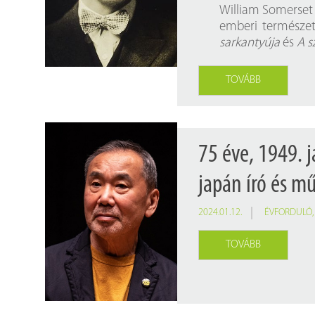
Findura Imre-díszoklevéllel kitüntetett kollégáink
Online katalógus
William Somerset 
emberi természet 
Galéria
sarkantyúja
és
A s
Pályázatok
TOVÁBB
Közérdekű adatok
75 éve, 1949. 
japán író és mű
2024.01.12.
ÉVFORDULÓ
TOVÁBB