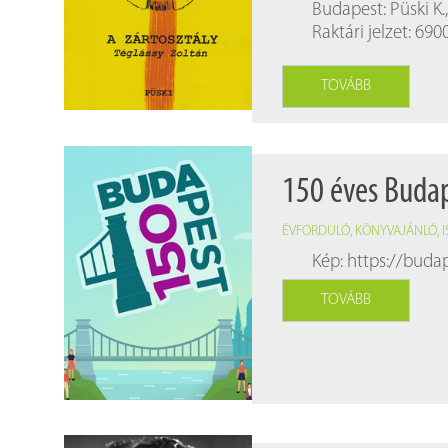
Budapest: Püski K.,
Raktári jelzet: 690
TOVÁBB
150 éves Buda
ÉVFORDULÓ
,
KÖNYVAJÁNLÓ
,
Kép:
https://buda
TOVÁBB