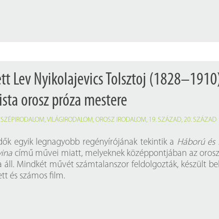
tt Lev Nyikolajevics Tolsztoj (1828–1910
alista orosz próza mestere
,
SZÉPIRODALOM
,
VILÁGIRODALOM
,
OROSZ IRODALOM
,
19. SZÁZAD
,
20. SZÁZAD
dők egyik legnagyobb regényírójának tekintik a
Háború és 
ina
című művei miatt, melyeknek középpontjában az orosz
a áll. Mindkét művét számtalanszor feldolgozták, készült be
tt és számos film.