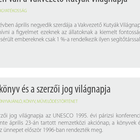
OGYATÉKOSSÁG
vben április negyedik szerdája a Vakvezető Kutyák Világnap
lhívni a figyelmet ezeknek az állatoknak a kiemelt fontossá
érült embereknek csak 1 %-a rendelkezik ilyen segítőtárssal
 könyv és a szerzői jog világnapja
ÖNYVAJÁNLÓ
,
KÖNYV
,
MŰVELŐDÉSTÖRTÉNET
zői jog világnapja az UNESCO 1995. évi párizsi konferenc
vente április 23-án tartott nemzetközi akciónap, a könyvek 
Az ünnepet először 1996-ban rendezték meg.