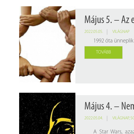
Május 5. – Az 
2022.05.05.
VILÁGNAP
1992 óta ünneplik
TOVÁBB
Május 4. – Nem
2022.05.04.
VILÁGNAP
,
S
A Star Wars, aza