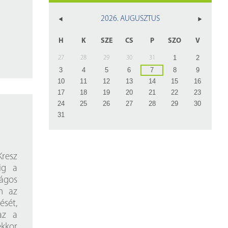
z
2026. AUGUSZTUS
rlap
H
K
SZE
CS
P
SZO
V
1
2
27
28
29
30
31
3
4
5
6
7
8
9
10
11
12
13
14
15
16
17
18
19
20
21
22
23
24
25
26
27
28
29
30
31
Kresz
ig a
ágos
an az
ését,
az a
ekkor