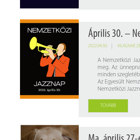
Április 30. – 
2022.04.30.
VILÁGNAP
,
Z
A Nemzetközi Jaz
meg. Az ünnepnap
minden szegletéb
Az Egyesült Nemz
Nemzetközi Jazzn
TOVÁBB
Ma, április 27