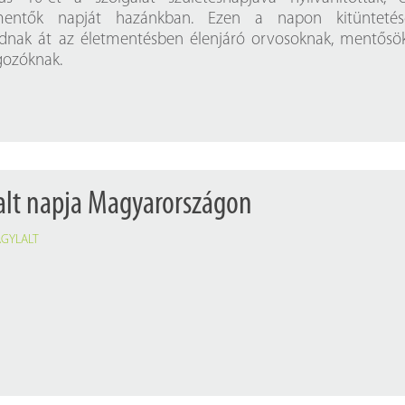
entők napját hazánkban. Ezen a napon kitüntetése
dnak át az életmentésben élenjáró orvosoknak, mentősö
gozóknak.
alt napja Magyarországon
AGYLALT