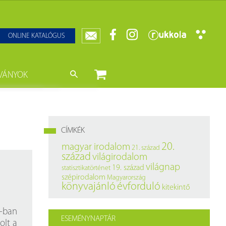
ONLINE KATALÓGUS
VÁNYOK
nyvtár
ját könyveink
da)
mzetközi Statisztikai Figyelő
CÍMKÉK
0–1950
k
20.
magyar irodalom
21. század
század
világirodalom
ányok
k
világnap
19. század
statisztikatörténet
szépirodalom
Magyarország
datbázisok
könyvajánló
évforduló
kitekintő
datbázisok
0-ban
ESEMÉNYNAPTÁR
olt a