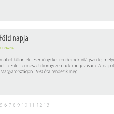
 Föld napja
ÖLDNAPJA
lmából különféle eseményeket rendeznek világszerte, mely
elmet a Föld természeti környezetének megóvására. A napo
, Magyarországon 1990 óta rendezik meg.
5
6
7
8
9
10
11
12
13