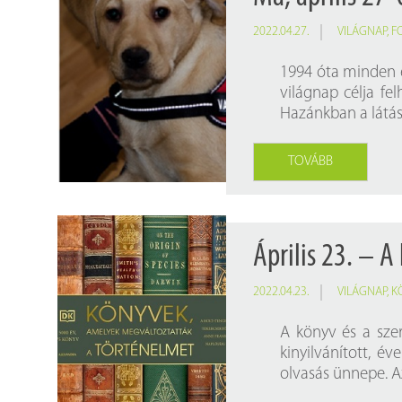
2022.04.27.
VILÁGNAP
,
F
1994 óta minden é
világnap célja fe
Hazánkban a látáss
TOVÁBB
Április 23. – A
2022.04.23.
VILÁGNAP
,
K
A könyv és a szer
kinyilvánított, é
olvasás ünnepe. 