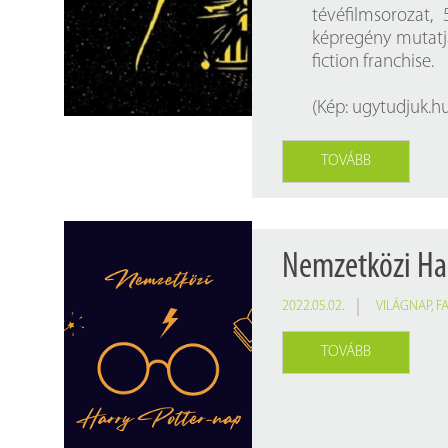
tévéfilmsorozat,
képregény mutatja
fiction franchise.
(Kép:
ugytudjuk.h
TOVÁBB
Nemzetközi Ha
2022.05.02.
VILÁGNAP
,
F
TOVÁBB