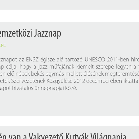
Nemzetközi Jazznap
ENE
znapot az ENSZ égisze alá tartozó UNESCO 2011-ben hir
 célja, hogy a jazz műfajának kiemelt szerepe legyen a 
en élő népek békés egymás mellett élésének megteremtés
etek Szervezetének Közgyűlése 2012 decemberében iktatta
apot hivatalos ünnepnapjai közé.
-én van a Vakvezető Kutyák Világnapja