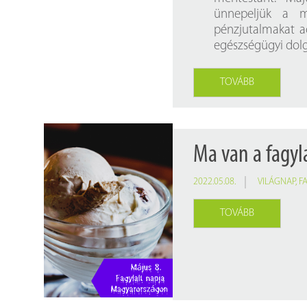
ünnepeljük a m
pénzjutalmakat a
egészségügyi dol
TOVÁBB
Ma van a fagyl
2022.05.08.
VILÁGNAP
,
F
TOVÁBB