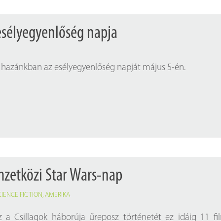
esélyegyenlőség napja
 hazánkban az esélyegyenlőség napját május 5-én.
zetközi Star Wars-nap
CIENCE FICTION
,
AMERIKA
z a Csillagok háborúja űreposz történetét ez idáig 11 fi