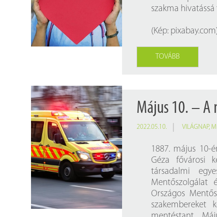
Findura Imre-díszoklevéllel kitüntetett kollégáink
Online katalógus
szakma hivatássá 
Galéria
(Kép:
pixabay.com
Pályázatok
TOVÁBB
Közérdekű adatok
Május 10. – A
2022.05.10.
VILÁGNAP
,
M
1887. május 10-é
Géza fővárosi 
társadalmi egy
Mentőszolgálat é
Országos Mentősz
szakembereket k
mentéstant. Máju