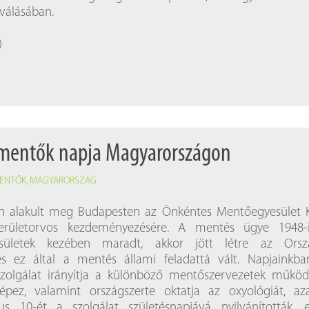
Próbahozzáférések adatbázisokho
Kitekintő
válásában.
Könyvtári Hí
)
 mentők napja Magyarországon
ENTŐK
,
MAGYARORSZÁG
n alakult meg Budapesten az Önkéntes Mentőegyesület 
kerületorvos kezdeményezésére. A mentés ügye 1948-
esületek kezében maradt, akkor jött létre az Orsz
s ez által a mentés állami feladattá vált. Napjainkb
olgálat irányítja a különböző mentőszervezetek működ
épez, valamint országszerte oktatja az oxyológiát, az
s 10-ét a szolgálat születésnapjává nyilvánították, 