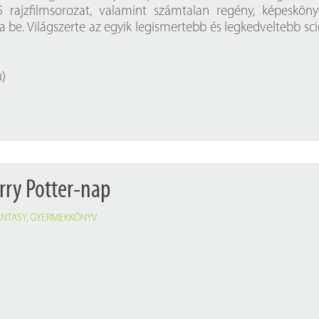
 5 rajzfilmsorozat, valamint számtalan regény, képeskön
 be. Világszerte az egyik legismertebb és legkedveltebb sc
u
)
rry Potter-nap
ANTASY
,
GYERMEKKÖNYV