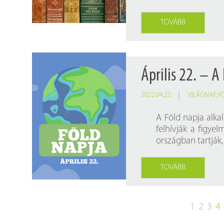
TOVÁBB
Április 22. – A
2022.04.22.
VILÁGNAP
,
F
A Föld napja alka
felhívják a figy
országban tartják
TOVÁBB
1
2
3
4