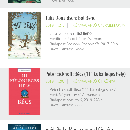
Ford.: Kiss Ilona
Budapest : Magvető Kvk., 2019. 212, [1] p.
Rakt. jelzet: 661679
Julia Donaldson: Bot Benő
2019.11.21.
KÖNYVAJÁNLÓ
,
GYERMEKKÖNYV
Julia Donaldson:
Bot Benő
Fordította: Papp Gábor Zsigmond
Budapest: Pozsonyi Pagony Kft., 2017. 30 p.
Raktári jelzet: 652669
Peter Eickhoff: Bécs (111 különleges hely)
2019.11.20.
KÖNYVAJÁNLÓ
,
ÚTIKÖNYV
Peter Eickhoff:
Bécs
(111 különleges hely)
Ford.: Sólyom-Leskó Annamária
Budapest: Kossuth K., 2019. 228 p.
Raktári jelzet: 658885