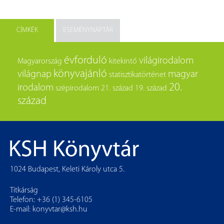
CÍMKÉK
ESEMÉNYNAPTÁR
évforduló
világirodalom
Magyarország
kitekintő
könyvajánló
világnap
magyar
statisztikatörténet
20.
irodalom
szépirodalom
21. század
19. század
század
1024 Budapest, Keleti Károly utca 5.
Titkárság
Telefon: +36 (1) 345-6105
E-mail:
konyvtar@ksh.hu