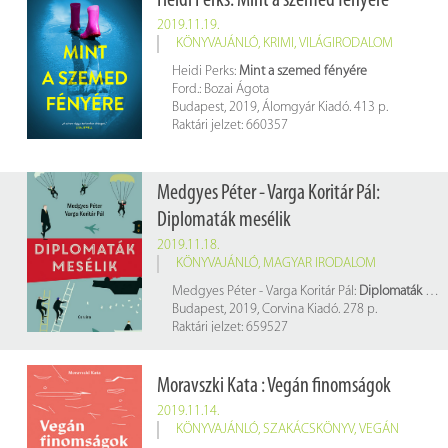
Heidi Perks: Mint a szemed fényére
2019.11.19.
KÖNYVAJÁNLÓ
,
KRIMI
,
VILÁGIRODALOM
Heidi Perks:
Mint a szemed fényére
Ford.: Bozai Ágota
Budapest, 2019, Álomgyár Kiadó. 413 p.
Raktári jelzet: 660357
Medgyes Péter - Varga Koritár Pál:
Diplomaták mesélik
2019.11.18.
KÖNYVAJÁNLÓ
,
MAGYAR IRODALOM
Medgyes Péter - Varga Koritár Pál:
Diplomaták mesélik
Budapest, 2019, Corvina Kiadó. 278 p.
Raktári jelzet: 659527
Moravszki Kata : Vegán finomságok
2019.11.14.
KÖNYVAJÁNLÓ
,
SZAKÁCSKÖNYV
,
VEGÁN