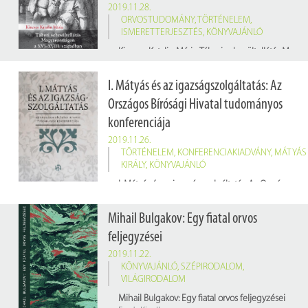
2019.11.28.
ORVOSTUDOMÁNY
,
TÖRTÉNELEM
,
ISMERETTERJESZTÉS
,
KÖNYVAJÁNLÓ
Kincses Katalin Mária: Tábori sebesültellátás Magyarországon a XVI-XVIII. században
Budapest : Gondolat K., 2019. 180 p.
Raktári jelzet: 660579
I. Mátyás és az igazságszolgáltatás: Az
Országos Bírósági Hivatal tudományos
konferenciája
2019.11.26.
TÖRTÉNELEM
,
KONFERENCIAKIADVÁNY
,
MÁTYÁS
KIRÁLY
,
KÖNYVAJÁNLÓ
I. Mátyás és az igazságszolgáltatás: Az Országos Bírósági Hivatal tudományos konferenciája
Szerk.: Peres Zsuzsanna – Révész T. Mihály
Budapest: Országos Bírósági Hivatal, 2019. 165 p.
Mihail Bulgakov: Egy fiatal orvos
Raktári jelzet: 857941
feljegyzései
2019.11.22.
KÖNYVAJÁNLÓ
,
SZÉPIRODALOM
,
VILÁGIRODALOM
Mihail Bulgakov: Egy fiatal orvos feljegyzései