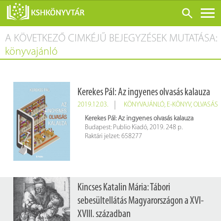
A KÖVETKEZŐ CIMKÉJŰ BEJEGYZÉSEK MUTATÁSA:
ONLINE KATALÓGUS
könyvajánló
RÓLUNK
LÁTOGATÁS ELŐTT
Kerekes Pál: Az ingyenes olvasás kalauza
SZOLGÁLTATÁSOK
2019.12.03.
KÖNYVAJÁNLÓ
,
E-KÖNYV
,
OLVASÁS
KONFERENCIÁK
Kerekes Pál: Az ingyenes olvasás kalauza
Budapest: Publio Kiadó, 2019. 248 p.
ADATBÁZISOK
Raktári jelzet: 658277
BLOG
KIADVÁNYOK
Kincses Katalin Mária: Tábori
sebesültellátás Magyarországon a XVI-
XVIII. században