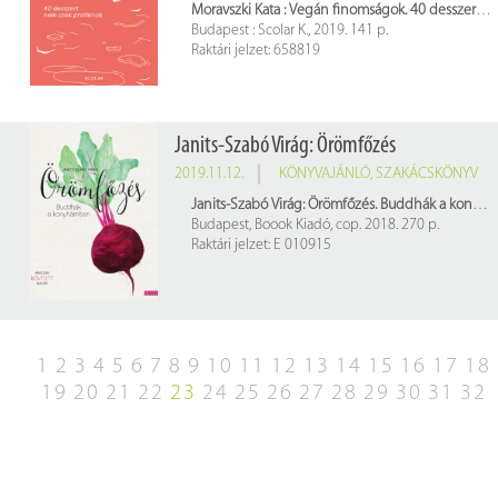
Moravszki Kata : Vegán finomságok. 40 desszert nem csak profiknak
Budapest : Scolar K., 2019. 141 p.
Raktári jelzet: 658819
Janits-Szabó Virág: Örömfőzés
2019.11.12.
KÖNYVAJÁNLÓ
,
SZAKÁCSKÖNYV
Janits-Szabó Virág: Örömfőzés. Buddhák a konyhámban
Budapest, Boook Kiadó, cop. 2018. 270 p.
Raktári jelzet: E 010915
1
2
3
4
5
6
7
8
9
10
11
12
13
14
15
16
17
18
19
20
21
22
23
24
25
26
27
28
29
30
31
32