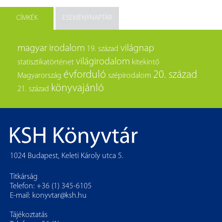
CÍMKÉK
ESEMÉNYNAPTÁR
magyar irodalom
világnap
19. század
világirodalom
statisztikatörténet
kitekintő
évforduló
20. század
Magyarország
szépirodalom
könyvajánló
21. század
1024 Budapest, Keleti Károly utca 5.
Titkárság
Telefon: +36 (1) 345-6105
E-mail:
konyvtar@ksh.hu
Tájékoztatás