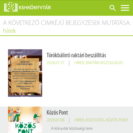
A KÖVETKEZŐ CIMKÉJŰ BEJEGYZÉSEK MUTATÁSA:
ONLINE KATALÓGUS
hírek
RÓLUNK
LÁTOGATÁS ELŐTT
Törökbálinti raktári beszállítás
SZOLGÁLTATÁSOK
2026.07.27.
HÍREK
,
RAKTÁRI KISZOLGÁLÁS
KONFERENCIÁK
ADATBÁZISOK
BLOG
KIADVÁNYOK
Közös Pont
2026.07.08.
HÍREK
,
KÖZÖSSÉG
,
KÖZÖS PONT
A könyvtár közösségi tere