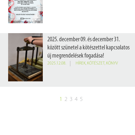
2025. december 09. és december 31.
között szünetel a kötészettel kapcsolatos
új megrendelések fogadása!
2025.12.08.
HÍREK
,
KÖTÉSZET
,
KÖNYV
1
2
3
4
5