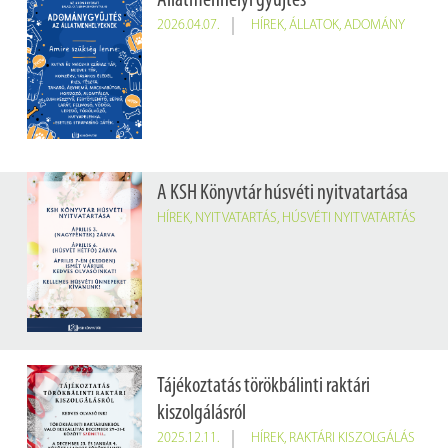
Állatmenhelyi gyűjtés
2026.04.07.
HÍREK
,
ÁLLATOK
,
ADOMÁNY
A KSH Könyvtár húsvéti nyitvatartása
HÍREK
,
NYITVATARTÁS
,
HÚSVÉTI NYITVATARTÁS
Tájékoztatás törökbálinti raktári
kiszolgálásról
2025.12.11.
HÍREK
,
RAKTÁRI KISZOLGÁLÁS