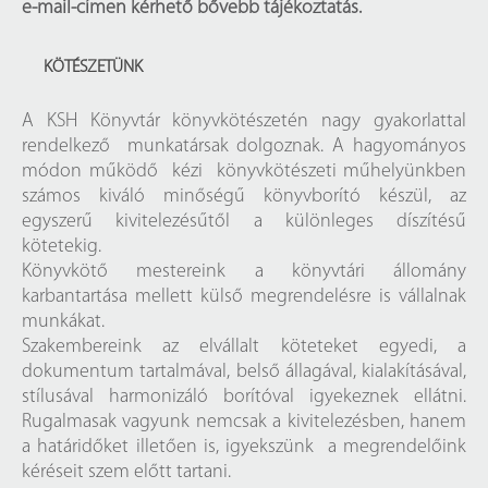
e-mail-címen kérhető bővebb tájékoztatás.
KÖTÉSZETÜNK
A KSH Könyvtár könyvkötészetén nagy gyakorlattal
rendelkező munkatársak dolgoznak. A hagyományos
módon működő kézi könyvkötészeti műhelyünkben
számos kiváló minőségű könyvborító készül, az
egyszerű kivitelezésűtől a különleges díszítésű
kötetekig.
Könyvkötő mestereink a könyvtári állomány
karbantartása mellett külső megrendelésre is vállalnak
munkákat.
Szakembereink az elvállalt köteteket egyedi, a
dokumentum tartalmával, belső állagával, kialakításával,
stílusával harmonizáló borítóval igyekeznek ellátni.
Rugalmasak vagyunk nemcsak a kivitelezésben, hanem
a határidőket illetően is, igyekszünk a megrendelőink
kéréseit szem előtt tartani.