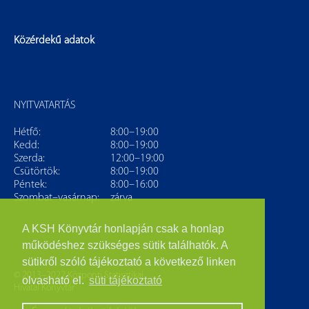
Közérdekű adatok
NYITVATARTÁS
Hétfő:
8:00–19:00
Kedd:
8:00–19:00
Szerda:
12:00–19:00
Csütörtök:
8:00–19:00
Péntek:
8:00–16:00
Szombat–vasárnap:
zárva
A KSH Könyvtár honlapján csak a honlap
működéshez szükséges sütik találhatók. A
sütikről szóló tájékoztató a következő linken
© 2013–2022 Központi Statisztikai
olvasható el.
süti tájékoztató
Hivatal Könyvtár