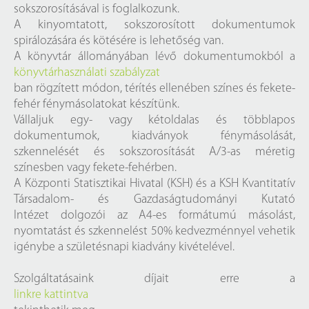
sokszorosításával is foglalkozunk.
A kinyomtatott, sokszorosított dokumentumok
spirálozására és kötésére is lehetőség van.
A könyvtár állományában lévő dokumentumokból a
könyvtárhasználati szabályzat
ban rögzített módon, térítés ellenében színes és fekete-
fehér fénymásolatokat készítünk.
Vállaljuk egy- vagy kétoldalas és többlapos
dokumentumok, kiadványok fénymásolását,
szkennelését és sokszorosítását A/3-as méretig
színesben vagy fekete-fehérben.
A Központi Statisztikai Hivatal (KSH) és a KSH Kvantitatív
Társadalom- és Gazdaságtudományi Kutató
Intézet dolgozói az A4-es formátumú másolást,
nyomtatást és szkennelést 50% kedvezménnyel vehetik
igénybe a születésnapi kiadvány kivételével.
Szolgáltatásaink díjait erre a
linkre kattintva