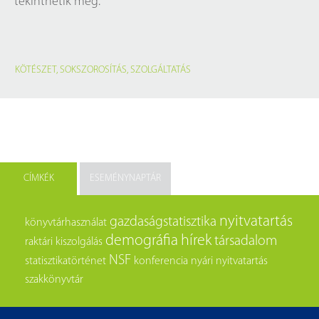
tekinthetik meg.
KÖTÉSZET
,
SOKSZOROSÍTÁS
,
SZOLGÁLTATÁS
CÍMKÉK
ESEMÉNYNAPTÁR
nyitvatartás
gazdaságstatisztika
könyvtárhasználat
demográfia
hírek
társadalom
raktári kiszolgálás
NSF
statisztikatörténet
konferencia
nyári nyitvatartás
szakkönyvtár