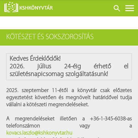
ONLINE KATALÓGUS
KÖTÉSZET ÉS SOKSZOROSÍTÁS
RÓLUNK
LÁTOGATÁS ELŐTT
Kedves Érdeklődők!
SZOLGÁLTATÁSOK
2026. július 24-éig érhető el
KONFERENCIÁK
születésnapicsomag szolgáltatásunk!
ADATBÁZISOK
2025. szeptember 11-étől a könyvtár csak előzetes
BLOG
egyeztetést követően és megnövelt határidővel tudja
KIADVÁNYOK
vállalni a kötészeti megrendeléseket.
A megrendeléseket illetően a +36-1-345-6038-as
telefonszámon vagy a
kovacs.laszlo@kshkonyvtar.hu