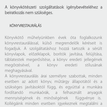
A könyvkötészeti szolgáltatások igénybevételéhez a
beiratkozás nem szükséges.
KÖNYVRESTAURÁLÁS
Könyvkötő műhelyünkben évek óta foglalkozunk
könyvrestaurálással, külső megrendelők kéréseit is
fogadjuk. A szolgáltatáshoz hozzá tartozik a sérült
könyvlapok, előzéklapok, borítók javítása, felújítása,
táblatestek megerősítése, a könyv eredeti jellegének
megőrzésével, a könyv eredeti stílusának
meghagyásával.
A könyvrestaurálás árai személyre szabottak, minden
esetben az adott könyv, műtárgy állapotától és a
szükséges javításoktól függ, és egyúttal a munkára
fordítandó munkaórák, a felhasznált anyagok
mennyiségének és minőségének függvénye is.
Kollégáink minden esetben igyekeznek megtalálni a