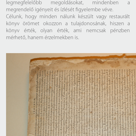
legmegfelelőbb megoldásokat, mindenben a
megrendelő igényeit és ízlését figyelembe véve.
Célunk, hogy minden nálunk készült vagy restaurált
könyv örömet okozzon a tulajdonosának, hiszen a
könyv érték, olyan érték, ami nemcsak pénzben
mérhető, hanem érzelmekben is.