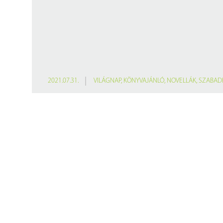
2021.07.31.
VILÁGNAP
,
KÖNYVAJÁNLÓ
,
NOVELLÁK
,
SZABAD