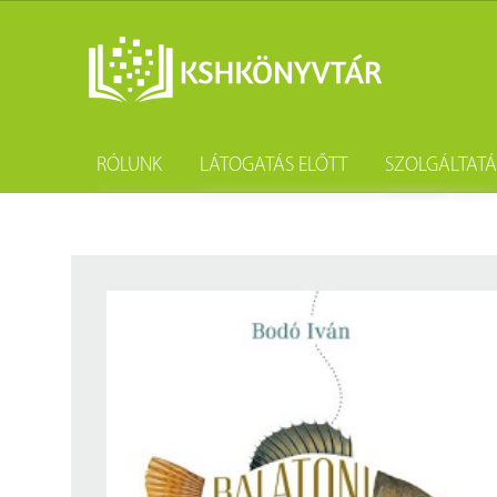
RÓLUNK
LÁTOGATÁS ELŐTT
SZOLGÁLTAT
A könyvtár története
Könyvtárhasználat
Kutatástámo
Gyűjteményünk
Adatvédelem
Könyvtárköz
Tevékenységünk
Közösségi szolgálat
Kötészet és 
Szakmai együttműködési megállapodások
Csoportos látogatás
Kérdezd a k
Partnereink
Elérhetőség
Születésnap
Munkatársaink
Díjtételek