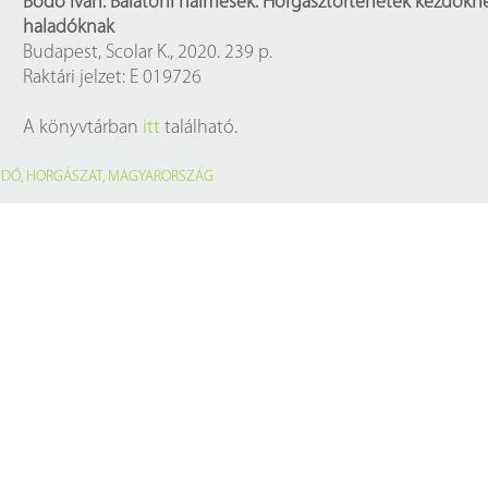
Bodó Iván: Balatoni halmesék. Horgásztörténetek kezdőkn
haladóknak
Budapest, Scolar K., 2020. 239 p.
Raktári jelzet: E 019726
A könyvtárban
itt
található.
IDŐ
,
HORGÁSZAT
,
MAGYARORSZÁG