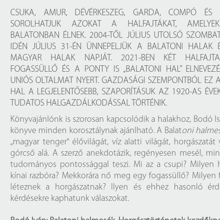
Próbahozzáférések adatbázisokho
Kitekintő
CSUKA, AMUR, DÉVÉRKESZEG, GARDA, COMPÓ ÉS
SOROLHATJUK AZOKAT A HALFAJTÁKAT, AMELY
Könyvtári Hí
BALATONBAN ÉLNEK. 2004-TŐL JÚLIUS UTOLSÓ SZOMBAT
IDÉN JÚLIUS 31-ÉN ÜNNEPELJÜK A BALATONI HALAK 
MAGYAR HALAK NAPJÁT. 2021-BEN KÉT HALFAJT
FOGASSÜLLŐ ÉS A PONTY IS „BALATONI HAL” ELNEVEZÉ
UNIÓS OLTALMAT NYERT. GAZDASÁGI SZEMPONTBÓL EZ A
HAL A LEGJELENTŐSEBB, SZAPORÍTÁSUK AZ 1920-AS ÉVE
TUDATOS HALGAZDÁLKODÁSSAL TÖRTÉNIK.
Könyvajánlónk is szorosan kapcsolódik a halakhoz, Bodó I
könyve minden korosztálynak ajánlható. A Balat
oni halme
„magyar tenger" élővilágát, víz alatti világát, horgászatát 
górcső alá. A szerző anekdotázik, regényesen mesél, mi
tudományos pontossággal teszi. Mi az a csupi? Milyen 
kínai razbóra? Mekkorára nő meg egy fogassüllő? Milyen f
léteznek a horgászatnak? Ilyen és ehhez hasonló érd
kérdésekre kaphatunk válaszokat.