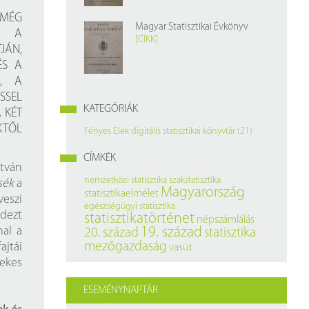
z
 MÉG
Magyar Statisztikai Évkönyv
EK A
rlap
[CIKK]
JÁN,
ÉS A
A, A
SSEL
KATEGÓRIÁK
 KÉT
KTŐL
Fényes Elek digitális statisztikai könyvtár
(21)
CÍMKÉK
stván
nemzetközi statisztika
szakstatisztika
sék
a
Magyarország
statisztikaelmélet
veszi
egészségügyi statisztika
ndezt
statisztikatörténet
népszámlálás
hal a
19. század
20. század
statisztika
mezőgazdaság
ajtái
vasút
ekes
ESEMÉNYNAPTÁR