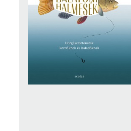
Findura Imre-díszoklevéllel kitüntetett kollégáink
Online katalógus
Galéria
Pályázatok
Közérdekű adatok