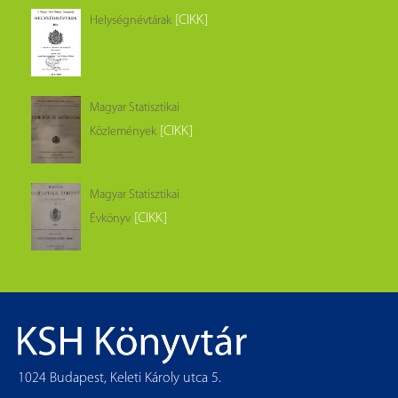
[CIKK]
Helységnévtárak
Magyar Statisztikai
[CIKK]
Közlemények
Magyar Statisztikai
[CIKK]
Évkönyv
1024 Budapest, Keleti Károly utca 5.