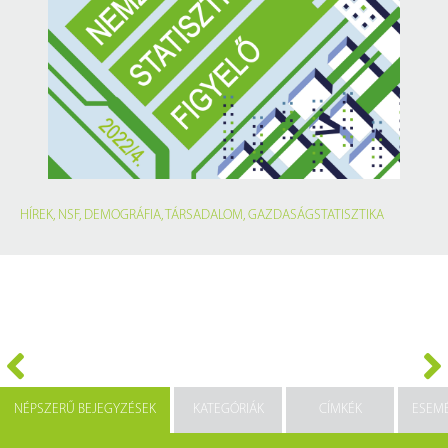
HÍREK
,
NSF
,
DEMOGRÁFIA
,
TÁRSADALOM
,
GAZDASÁGSTATISZTIKA
NÉPSZERŰ BEJEGYZÉSEK
KATEGÓRIÁK
CÍMKÉK
ESEM