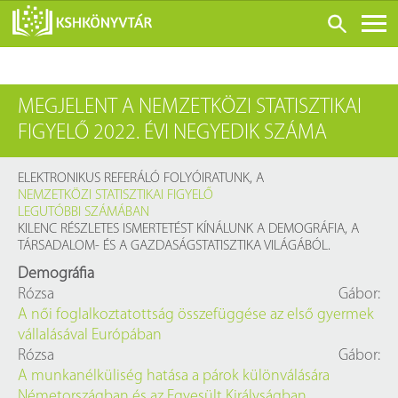
ONLINE KATALÓGUS
MEGJELENT A NEMZETKÖZI STATISZTIKAI
RÓLUNK
FIGYELŐ 2022. ÉVI NEGYEDIK SZÁMA
LÁTOGATÁS ELŐTT
SZOLGÁLTATÁSOK
ELEKTRONIKUS REFERÁLÓ FOLYÓIRATUNK, A
NEMZETKÖZI STATISZTIKAI FIGYELŐ
KONFERENCIÁK
LEGUTÓBBI SZÁMÁBAN
KILENC RÉSZLETES ISMERTETÉST KÍNÁLUNK A DEMOGRÁFIA, A
ADATBÁZISOK
TÁRSADALOM- ÉS A GAZDASÁGSTATISZTIKA VILÁGÁBÓL.
BLOG
Demográfia
Rózsa Gábor:
KIADVÁNYOK
A női foglalkoztatottság összefüggése az első gyermek
vállalásával Európában
Rózsa Gábor:
A munkanélküliség hatása a párok különválására
Németországban és az Egyesült Királyságban