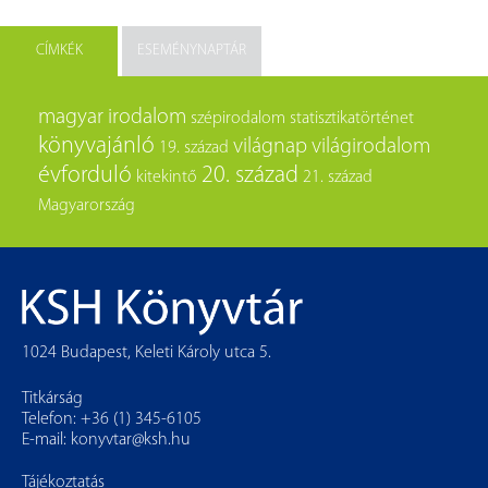
CÍMKÉK
ESEMÉNYNAPTÁR
magyar irodalom
szépirodalom
statisztikatörténet
könyvajánló
világnap
világirodalom
19. század
évforduló
20. század
kitekintő
21. század
Magyarország
1024 Budapest, Keleti Károly utca 5.
Titkárság
Telefon: +36 (1) 345-6105
E-mail:
konyvtar@ksh.hu
Tájékoztatás