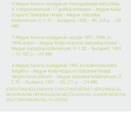
A Magyar Korona országainak mezőgazdasági statisztikája.
4. r. Végeredmények: 17 grafikai térképpel – Magyar Királyi
Központi Statisztikai Hivatal – Magyar statisztikai
közlemények. Ú. F. 27. – Budapest, 1900. – 89, 234 p. – (38
MB)
A Magyar Korona országainak vasutjai 1897., 1898. és
1899. évben – Magyar Királyi Központi Statisztikai Hivatal –
Magyar statisztikai közlemények. Ú. F. 28. – Budapest, 1900.
– 15, 182 p. – (15 MB)
A Magyar Korona országainak 1900. évi külkereskedelmi
forgalma – Magyar Királyi Központi Statisztikai Hivatal,
Vargha Gyula (előszó) – Magyar statisztikai közlemények. Ú.
F. 29. – Budapest, 1901. – 59, 177 p. – (14 MB)
STATISZTIKAI KÖZLEMÉNYEK
,
STATISZTIKATÖRTÉNET
,
NÉPSZÁMLÁLÁS
,
ÁRUFORGALOM
,
NÉPMOZGALOM
,
MEZŐGAZDASÁG
,
KÜLKERESKEDELEM
,
VASÚT
,
MAGYARORSZÁG
,
19. SZÁZAD