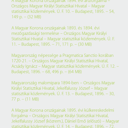
A Magyar Korona országainak 1894. évi áruforgalma –
Országos Magyar Királyi Statisztikai Hivatal – Magyar
statisztikai közlemények. Ú. F. 10. – Budapest, 1895. – 54,
149 p. – (32 MB)
A Magyar Korona országainak 1893. és 1894. évi
mezőgazdasági termelése – Országos Magyar Királyi
Statisztikai Hivatal – Magyar statisztikai közlemények. Ú. F.
11. – Budapest, 1895. – 71, 171 p. – (30 MB)
Magyarország népessége a Pragmatica Sanctio korában
1720-21. – Országos Magyar Királyi Statisztikai Hivatal,
Acsády Ignácz – Magyar statisztikai közlemények. Ú. F. 12. –
Budapest, 1896. – 68, 496 p. – (64 MB)
Magyarország malomipara 1894-ben – Országos Magyar
Királyi Statisztikai Hivatal, Jekelfalussy József – Magyar
statisztikai közlemények. Ú. F. 13. – Budapest, 1896. – 30,
77 p. – (11 MB)
A Magyar Korona országainak 1895. évi külkereskedelmi
forgalma – Országos Magyar Királyi Statisztikai Hivatal,
Jekelfalussy József (közrem.), Dániel Ernő (előszó) – Magyar
statisztikai közlemények. Ú. F. 14. – Budapest, 1896. – 72,