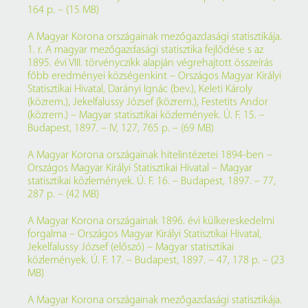
164 p. – (15 MB)
A Magyar Korona országainak mezőgazdasági statisztikája.
1. r. A magyar mezőgazdasági statisztika fejlődése s az
1895. évi VIII. törvényczikk alapján végrehajtott összeírás
főbb eredményei községenkint – Országos Magyar Királyi
Statisztikai Hivatal, Darányi Ignác (bev.), Keleti Károly
(közrem.), Jekelfalussy József (közrem.), Festetits Andor
(közrem.) – Magyar statisztikai közlemények. Ú. F. 15. –
Budapest, 1897. – IV, 127, 765 p. – (69 MB)
A Magyar Korona országainak hitelintézetei 1894-ben –
Országos Magyar Királyi Statisztikai Hivatal – Magyar
statisztikai közlemények. Ú. F. 16. – Budapest, 1897. – 77,
287 p. – (42 MB)
A Magyar Korona országainak 1896. évi külkereskedelmi
forgalma – Országos Magyar Királyi Statisztikai Hivatal,
Jekelfalussy József (előszó) – Magyar statisztikai
közlemények. Ú. F. 17. – Budapest, 1897. – 47, 178 p. – (23
MB)
A Magyar Korona országainak mezőgazdasági statisztikája.