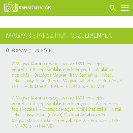
ONLINE KATALÓGUS
MAGYAR STATISZTIKAI KÖZLEMÉNYEK
RÓLUNK
LÁTOGATÁS ELŐTT
ÚJ FOLYAM (1–29. KÖTET)
SZOLGÁLTATÁSOK
A Magyar Korona országaiban az 1891. év elején
KONFERENCIÁK
végrehajtott népszámlálás eredményei. 1. r. Általános
népleírás – Országos Magyar Királyi Statisztikai Hivatal,
ADATBÁZISOK
Jekelfalussy József (bev.) – Magyar statisztikai közlemények.
Ú. F. 1. – Budapest, 1893. – 167, 418 p. – (82 MB)
BLOG
A Magyar Korona országaiban az 1891. év elején
KIADVÁNYOK
végrehajtott népszámlálás eredményei. 2. r. A népesség
foglalkozása I. – Országos Magyar Királyi Statisztikai Hivatal,
Jekelfalussy József (előszó), Vizaknai Antal (közrem.) –
Magyar statisztikai közlemények. Ú. F. 2. – Budapest, 1893.
– VI, 470 p. – (144 MB)