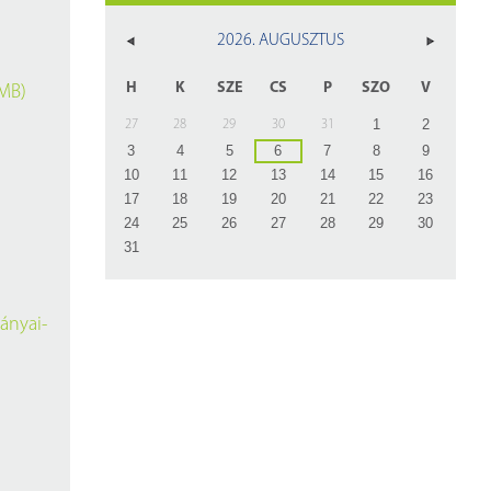
z
2026. AUGUSZTUS
rlap
H
K
SZE
CS
P
SZO
V
 MB)
1
2
27
28
29
30
31
3
4
5
6
7
8
9
10
11
12
13
14
15
16
17
18
19
20
21
22
23
24
25
26
27
28
29
30
31
ányai-