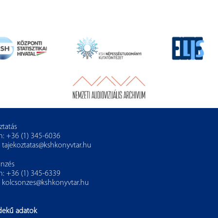
ztatás
n: +36 (1) 345-6036
:
tajekoztatas@kshkonyvtar.hu
önzés
n: +36 (1) 345-6339
:
kolcsonzes@kshkonyvtar.hu
dekű adatok