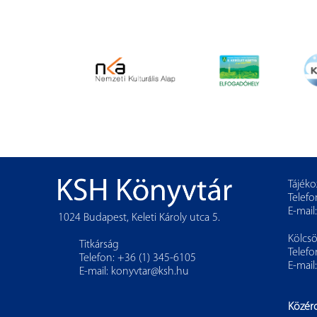
Tájéko
Telefo
E-mail
1024 Budapest, Keleti Károly utca 5.
Kölcs
Titkárság
Telefo
Telefon: +36 (1) 345-6105
E-mail
E-mail:
konyvtar@ksh.hu
Közér