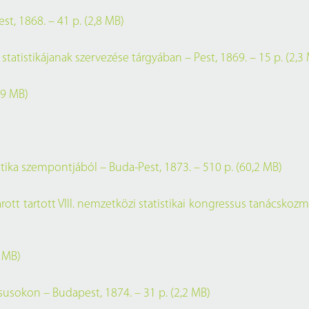
Próbahozzáférések adatbázisokho
Kitekintő
st, 1868. – 41 p. (2,8 MB)
Könyvtári Hí
statistikájanak szervezése tárgyában – Pest, 1869. – 15 p. (2,3
,9 MB)
tika szempontjából – Buda-Pest, 1873. – 510 p. (60,2 MB)
ott tartott VIII. nemzetközi statistikai kongressus tanácskozm
2 MB)
usokon – Budapest, 1874. – 31 p. (2,2 MB)