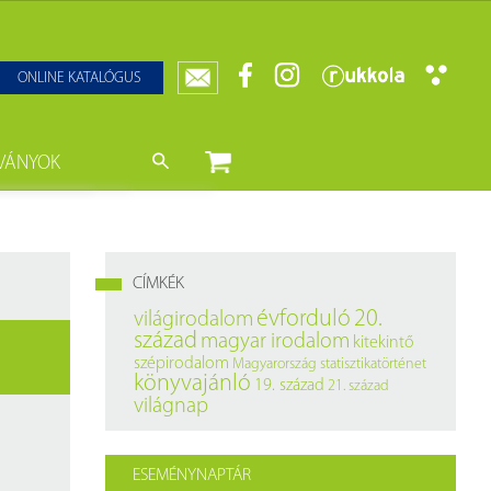
ONLINE KATALÓGUS
VÁNYOK
nyvtár
ját könyveink
da)
mzetközi Statisztikai Figyelő
CÍMKÉK
0–1950
k
évforduló
20.
világirodalom
század
magyar irodalom
kitekintő
ányok
k
szépirodalom
Magyarország
statisztikatörténet
könyvajánló
19. század
21. század
datbázisok
világnap
datbázisok
ESEMÉNYNAPTÁR