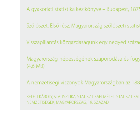
A gyakorlati statistika kézikönyve – Budapest, 1875
Szőlőszet. Első rész. Magyarország szőlőszeti stati
Visszapillantás közgazdaságunk egy negyed századá
Magyarország népességének szaporodása és fogyás
(4,6 MB)
A nemzetiségi viszonyok Magyarországban az 1880.
KELETI KÁROLY
,
STATISZTIKA
,
STATISZTIKAELMÉLET
,
STATISZTIKA
NEMZETISÉGEK
,
MAGYARORSZÁG
,
19. SZÁZAD