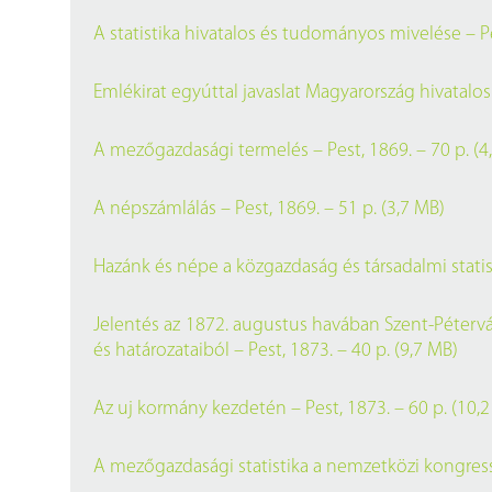
Findura Imre-díszoklevéllel kitüntetett kollégáink
Online katalógus
A statistika hivatalos és tudományos mivelése – Pe
Galéria
Emlékirat egyúttal javaslat Magyarország hivatalos 
Pályázatok
Közérdekű adatok
A mezőgazdasági termelés – Pest, 1869. – 70 p. (4
A népszámlálás – Pest, 1869. – 51 p. (3,7 MB)
Hazánk és népe a közgazdaság és társadalmi statis
Jelentés az 1872. augustus havában Szent-Pétervár
és határozataiból – Pest, 1873. – 40 p. (9,7 MB)
Az uj kormány kezdetén – Pest, 1873. – 60 p. (10,
A mezőgazdasági statistika a nemzetközi kongress