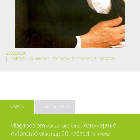
2023.06.20.
ÉVFORDULÓ
,
MAGYAR IRODALOM
,
20. SZÁZAD
,
21. SZÁZAD
CÍMKÉK
ESEMÉNYNAPTÁR
könyvajánló
világirodalom
statisztikatörténet
évforduló
20. század
világnap
19. század