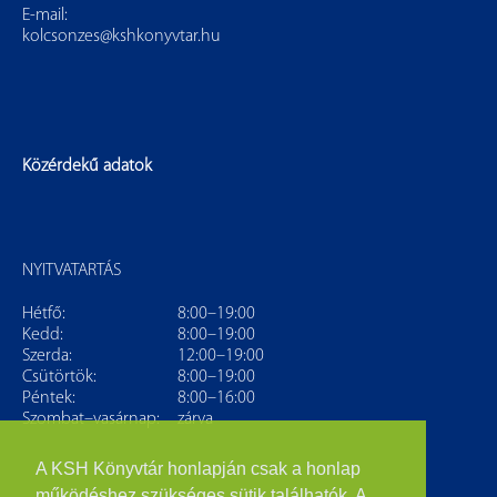
E-mail:
kolcsonzes@kshkonyvtar.hu
Közérdekű adatok
NYITVATARTÁS
Hétfő:
8:00–19:00
Kedd:
8:00–19:00
Szerda:
12:00–19:00
Csütörtök:
8:00–19:00
Péntek:
8:00–16:00
Szombat–vasárnap:
zárva
A KSH Könyvtár honlapján csak a honlap
működéshez szükséges sütik találhatók. A