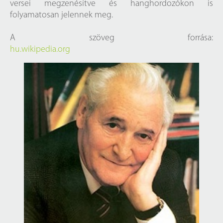
versei megzenésítve és hanghordozókon is
folyamatosan jelennek meg.
A szöveg forrása:
hu.wikipedia.org