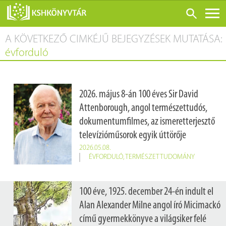
A KÖVETKEZŐ CIMKÉJŰ BEJEGYZÉSEK MUTATÁSA:
ONLINE KATALÓGUS
évforduló
RÓLUNK
LÁTOGATÁS ELŐTT
2026. május 8-án 100 éves Sir David
SZOLGÁLTATÁSOK
Attenborough, angol természettudós,
KONFERENCIÁK
dokumentumfilmes, az ismeretterjesztő
televízióműsorok egyik úttörője
ADATBÁZISOK
2026.05.08.
BLOG
ÉVFORDULÓ
,
TERMÉSZETTUDOMÁNY
KIADVÁNYOK
100 éve, 1925. december 24-én indult el
Alan Alexander Milne angol író Micimackó
című gyermekkönyve a világsiker felé