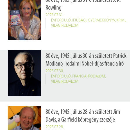
60 éve, 1965. július 31-én született J. K.
Rowling
2025.07.31.
ÉVFORDULÓ
,
IFJÚSÁGI
,
GYERMEKKÖNYV
,
KRIMI
,
VILÁGIRODALOM
80 éve, 1945. július 30-án született Patrick
Modiano, irodalmi Nobel-díjas francia író
2025.07.30.
ÉVFORDULÓ
,
FRANCIA IRODALOM
,
VILÁGIRODALOM
80 éve, 1945. július 28-án született Jim
Davis, a Garfield képregény szerzője
2025.07.28.