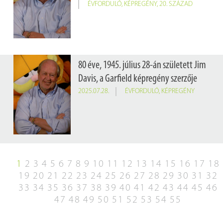
ÉVFORDULÓ
,
KÉPREGÉNY
,
20. SZÁZAD
80 éve, 1945. július 28-án született Jim
Davis, a Garfield képregény szerzője
2025.07.28.
ÉVFORDULÓ
,
KÉPREGÉNY
1
2
3
4
5
6
7
8
9
10
11
12
13
14
15
16
17
18
19
20
21
22
23
24
25
26
27
28
29
30
31
32
33
34
35
36
37
38
39
40
41
42
43
44
45
46
47
48
49
50
51
52
53
54
55