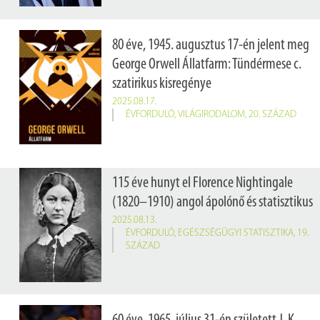
80 éve, 1945. augusztus 17-én jelent meg
George Orwell Állatfarm: Tündérmese c.
szatirikus kisregénye
2025.08.17.
ÉVFORDULÓ
,
VILÁGIRODALOM
,
20. SZÁZAD
115 éve hunyt el Florence Nightingale
(1820–1910) angol ápolónő és statisztikus
2025.08.13.
ÉVFORDULÓ
,
EGÉSZSÉGÜGYI STATISZTIKA
,
19.
SZÁZAD