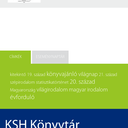
CÍMKÉK
ESEMÉNYNAPTÁR
könyvajánló
világnap
kitekintő
19. század
21. század
20. század
szépirodalom
statisztikatörténet
világirodalom
magyar irodalom
Magyarország
évforduló