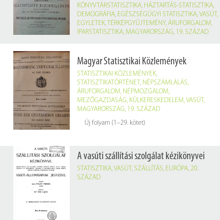
KÖNYVTÁRSTATISZTIKA
,
HÁZTARTÁS-STATISZTIKA
,
DEMOGRÁFIA
,
EGÉSZSÉGÜGYI STATISZTIKA
,
VASÚT
,
EGYLETEK
,
TÉRKÉPGYŰJTEMÉNY
,
ÁRUFORGALOM
,
IPARSTATISZTIKA
,
MAGYARORSZÁG
,
19. SZÁZAD
Magyar Statisztikai Közlemények
STATISZTIKAI KÖZLEMÉNYEK
,
STATISZTIKATÖRTÉNET
,
NÉPSZÁMLÁLÁS
,
ÁRUFORGALOM
,
NÉPMOZGALOM
,
MEZŐGAZDASÁG
,
KÜLKERESKEDELEM
,
VASÚT
,
MAGYARORSZÁG
,
19. SZÁZAD
Új folyam (1–29. kötet)
A vasúti szállítási szolgálat kézikönyvei
STATISZTIKA
,
VASÚT
,
SZÁLLÍTÁS
,
EURÓPA
,
20.
SZÁZAD