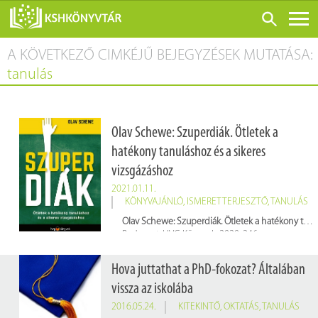
A KÖVETKEZŐ CIMKÉJŰ BEJEGYZÉSEK MUTATÁSA:
ONLINE KATALÓGUS
tanulás
RÓLUNK
LÁTOGATÁS ELŐTT
Olav Schewe: Szuperdiák. Ötletek a
SZOLGÁLTATÁSOK
hatékony tanuláshoz és a sikeres
KONFERENCIÁK
vizsgázáshoz
ADATBÁZISOK
2021.01.11.
KÖNYVAJÁNLÓ
,
ISMERETTERJESZTŐ
,
TANULÁS
BLOG
Olav Schewe: Szuperdiák. Ötletek a hatékony tanuláshoz és a sikeres vizsgázáshoz
Budapest, HVG Könyvek, 2020. 246 p.
KIADVÁNYOK
Raktári jelzet: 668197
Hova juttathat a PhD-fokozat? Általában
vissza az iskolába
2016.05.24.
KITEKINTŐ
,
OKTATÁS
,
TANULÁS