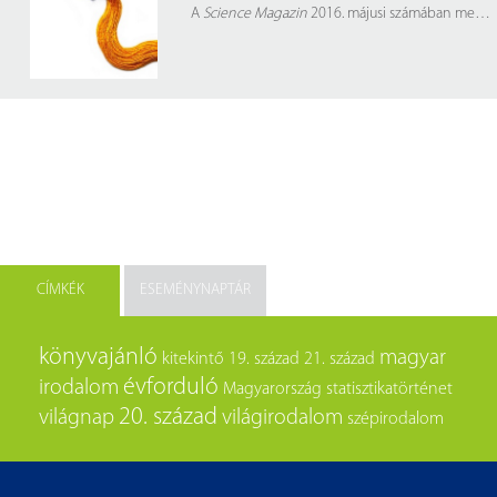
A
Science Magazin
2016. májusi számában megjelent tanulmány megpróbálta kideríteni, hogy a PhD-hallgatók többsége miért próbál posztdoktori helyekre bejutni, hiszen igen csekély a főállású egyetemi státusz, amely tradicionálisan a végső célja lehet ennek a pályának.
CÍMKÉK
ESEMÉNYNAPTÁR
könyvajánló
magyar
kitekintő
19. század
21. század
évforduló
irodalom
Magyarország
statisztikatörténet
20. század
világnap
világirodalom
szépirodalom