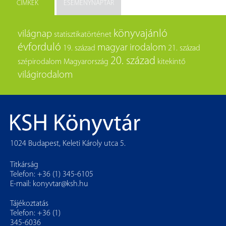
CÍMKÉK
ESEMÉNYNAPTÁR
könyvajánló
világnap
statisztikatörténet
évforduló
magyar irodalom
19. század
21. század
20. század
szépirodalom
Magyarország
kitekintő
világirodalom
1024 Budapest, Keleti Károly utca 5.
Titkárság
Telefon: +36 (1) 345-6105
E-mail:
konyvtar@ksh.hu
Tájékoztatás
Telefon: +36 (1)
345-6036