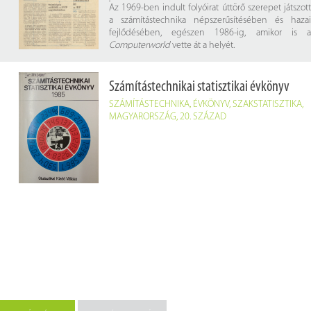
Az 1969-ben indult folyóirat úttörő szerepet játszott
a számítástechnika népszerűsítésében és hazai
fejlődésében, egészen 1986-ig, amikor is a
Computerworld
vette át a helyét.
A folyóirat célja az volt, hogy széleskörű ismereteket
nyújtson az akkoriban gyorsan fejlődő
Számítástechnikai statisztikai évkönyv
számítástechnika területéről, különös tekintettel a
SZÁMÍTÁSTECHNIKA
,
ÉVKÖNYV
,
SZAKSTATISZTIKA
,
műszaki és programozási kérdésekre, valamint az
MAGYARORSZÁG
,
20. SZÁZAD
alkalmazások sokféleségére. A lap nemcsak
szakembereknek szólt, hanem a technológia iránt
érdeklődő laikusoknak is, tömör, informatív stílusban
ismertetve a nemzetközi és hazai eredményeket.
A folyóirat digitalizált számai betekintést engednek
a számítástechnika kezdeti időszakába, bemutatva,
hogyan születtek meg azok az alapvető ismeretek,
amelyek a mai technológiai fejlődés alapjait képezik.