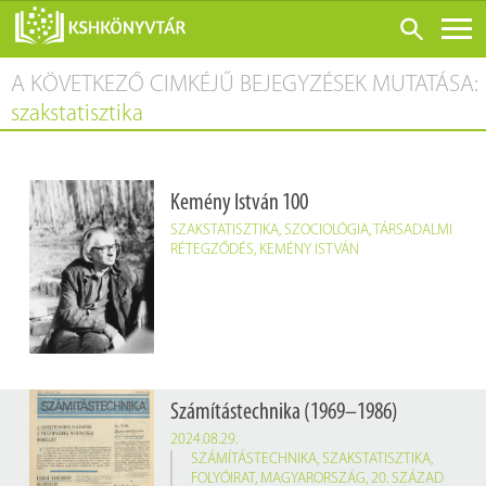
A KÖVETKEZŐ CIMKÉJŰ BEJEGYZÉSEK MUTATÁSA:
ONLINE KATALÓGUS
szakstatisztika
RÓLUNK
LÁTOGATÁS ELŐTT
Kemény István 100
SZOLGÁLTATÁSOK
SZAKSTATISZTIKA
,
SZOCIOLÓGIA
,
TÁRSADALMI
KONFERENCIÁK
RÉTEGZŐDÉS
,
KEMÉNY ISTVÁN
ADATBÁZISOK
BLOG
KIADVÁNYOK
Számítástechnika (1969–1986)
2024.08.29.
SZÁMÍTÁSTECHNIKA
,
SZAKSTATISZTIKA
,
FOLYÓIRAT
,
MAGYARORSZÁG
,
20. SZÁZAD