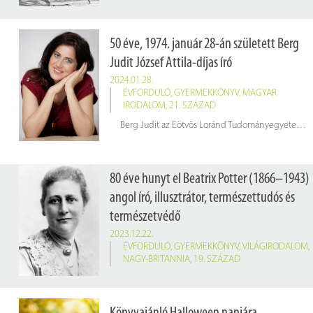
50 éve, 1974. január 28-án született Berg
Judit József Attila-díjas író
2024.01.28.
ÉVFORDULÓ
,
GYERMEKKÖNYV
,
MAGYAR
IRODALOM
,
21. SZÁZAD
Berg Judit az Eötvös Loránd Tudományegyetem Bölcsészkarán szerzett magyar–angol szakos tanári diplomát és drámatanári végzettséget. Közben egykori általános iskolája színházszakkörének írt darabokat, részt vett a rendezésben, vándortáborba kísérte a gyerekeket, angolt tanított.
80 éve hunyt el Beatrix Potter (1866–1943)
angol író, illusztrátor, természettudós és
természetvédő
2023.12.22.
ÉVFORDULÓ
,
GYERMEKKÖNYV
,
VILÁGIRODALOM
,
NAGY-BRITANNIA
,
19. SZÁZAD