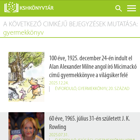
A KÖVETKEZŐ CIMKÉJŰ BEJEGYZÉSEK MUTATÁSA:
ONLINE KATALÓGUS
gyermekkönyv
RÓLUNK
LÁTOGATÁS ELŐTT
100 éve, 1925. december 24-én indult el
SZOLGÁLTATÁSOK
Alan Alexander Milne angol író Micimackó
KONFERENCIÁK
című gyermekkönyve a világsiker felé
ADATBÁZISOK
2025.12.24.
ÉVFORDULÓ
,
GYERMEKKÖNYV
,
20. SZÁZAD
BLOG
KIADVÁNYOK
60 éve, 1965. július 31-én született J. K.
Rowling
2025.07.31.