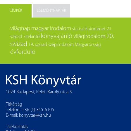
CÍMKÉK
ESEMÉNYNAPTÁR
világnap
magyar irodalom
statisztikatörténet
21.
könyvajánló
20.
világirodalom
század
kitekintő
század
19. század
szépirodalom
Magyarország
évforduló
1024 Budapest, Keleti Károly utca 5.
Titkárság
Telefon: +36 (1) 345-6105
E-mail:
konyvtar@ksh.hu
Tájékoztatás