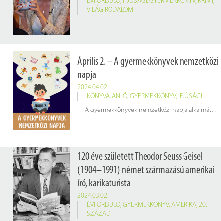
ÉVFORDULÓ
,
IFJÚSÁGI
,
GYERMEKKÖNYV
,
KRIMI
,
VILÁGIRODALOM
Április 2. – A gyermekkönyvek nemzetközi
napja
2024.04.02.
KÖNYVAJÁNLÓ
,
GYERMEKKÖNYV
,
IFJÚSÁGI
A gyermekkönyvek nemzetközi napja alkalmából ajánljuk a 2023-as Év Gyerekkönyv írója díj győzteseinek könyveit, amelyek már könyvtárunkban is elérhetőek.
120 éve született Theodor Seuss Geisel
(1904–1991) német származású amerikai
író, karikaturista
2024.03.02.
ÉVFORDULÓ
,
GYERMEKKÖNYV
,
AMERIKA
,
20.
SZÁZAD