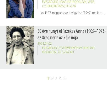
ÉVFORDULÓ
,
MAGYAR IRODALOM
,
VERS
,
GYERMEKKÖNYV
,
REGÉNY
Az ELTE magyar szak elvégzése (1997) mellett a Pécsi Tudományegyetem Zeneművészeti Főiskolai Karán oboistának (2005) és a Színház- és Filmművészeti Egyetemen drámatanárnak (2003) is tanult. Az írás mellett színházcsináló; jelenleg a Nemes Nagy Ágnes Művészeti Szakközépiskolában tanít.
50 éve hunyt el Fazekas Anna (1905–1973)
az Öreg néne őzikéje írója
2023.01.02.
ÉVFORDULÓ
,
GYERMEKKÖNYV
,
MAGYAR
IRODALOM
,
20. SZÁZAD
1
2
3
4
5