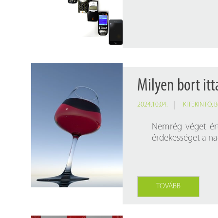
Findura Imre-díszoklevéllel kitüntetett kollégáink
Online katalógus
Galéria
Pályázatok
Közérdekű adatok
Milyen bort it
2024.10.04.
KITEKINTŐ
,
B
Nemrég véget ért
érdekességet a nag
TOVÁBB