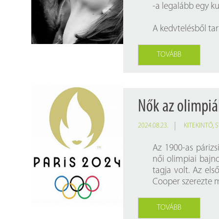
-a legalább egy ku
A kedvtelésből ta
TOVÁBB
Nők az olimpi
2024.08.23.
KITEKINTŐ
,
S
Az 1900-as párizsi
női olimpiai bajno
tagja volt. Az el
Cooper szerezte m
TOVÁBB