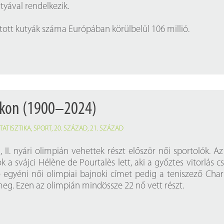
tyával rendelkezik.
rtott kutyák száma Európában körülbelül 106 millió.
ákon (1900–2024)
TATISZTIKA
,
SPORT
,
20. SZÁZAD
,
21. SZÁZAD
, II. nyári olimpián vehettek részt először női sportolók. Az
k a svájci Hélène de Pourtalès lett, aki a győztes vitorlás c
ső egyéni női olimpiai bajnoki címet pedig a teniszező Char
eg. Ezen az olimpián mindössze 22 nő vett részt.