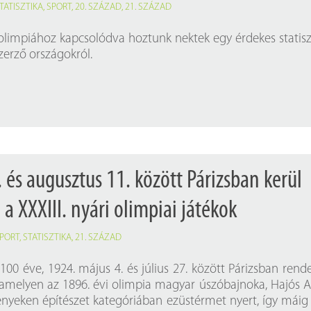
TATISZTIKA
,
SPORT
,
20. SZÁZAD
,
21. SZÁZAD
 olimpiához kapcsolódva hoztunk nektek egy érdekes statisz
zerző országokról.
. és augusztus 11. között Párizsban kerül
 XXXIII. nyári olimpiai játékok
PORT
,
STATISZTIKA
,
21. SZÁZAD
100 éve, 1924. május 4. és július 27. között Párizsban rend
amelyen az 1896. évi olimpia magyar úszóbajnoka, Hajós A
nyeken építészet kategóriában ezüstérmet nyert, így máig