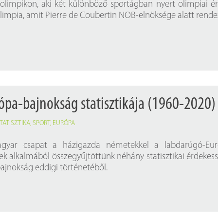
olimpikon, aki két különböző sportágban nyert olimpiai é
olimpia, amit Pierre de Coubertin NOB-elnöksége alatt rende
pa-bajnokság statisztikája (1960-2020)
TATISZTIKA
,
SPORT
,
EURÓPA
gyar csapat a házigazda németekkel a labdarúgó-Eur
k alkalmából összegyűjtöttünk néhány statisztikai érdekes
bajnokság eddigi történetéből.