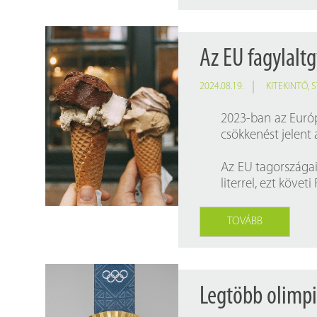
Az EU fagylalt
2024.08.19.
KITEKINTŐ
,
S
2023-ban az Európa
csökkenést jelent a
Az EU tagországai
literrel, ezt követi
TOVÁBB
Legtöbb olimpi