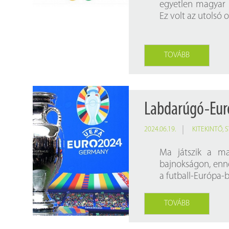
egyetlen magyar 
Ez volt az utolsó 
TOVÁBB
Labdarúgó-Euró
2024.06.19.
KITEKINTŐ
,
S
Ma játszik a ma
bajnokságon, enne
a futball-Európa-
TOVÁBB