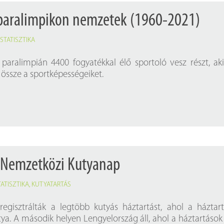
 paralimpikon nemzetek (1960-2021)
,
STATISZTIKA
 paralimpián 4400 fogyatékkal élő sportoló vesz részt, ak
össze a sportképességeiket.
: Nemzetközi Kutyanap
TATISZTIKA
,
KUTYATARTÁS
egisztrálták a legtöbb kutyás háztartást, ahol a háztar
a. A második helyen Lengyelország áll, ahol a háztartáso