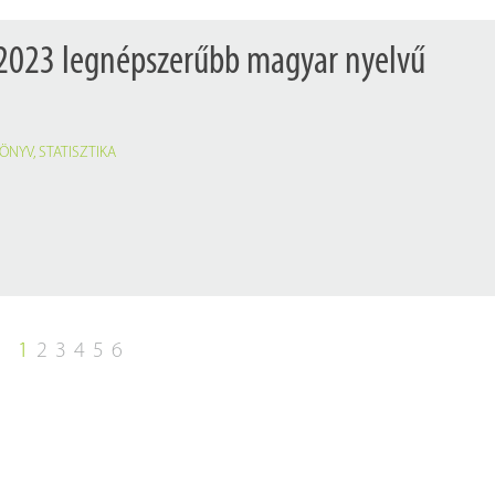
 2023 legnépszerűbb magyar nyelvű
ÖNYV
,
STATISZTIKA
1
2
3
4
5
6