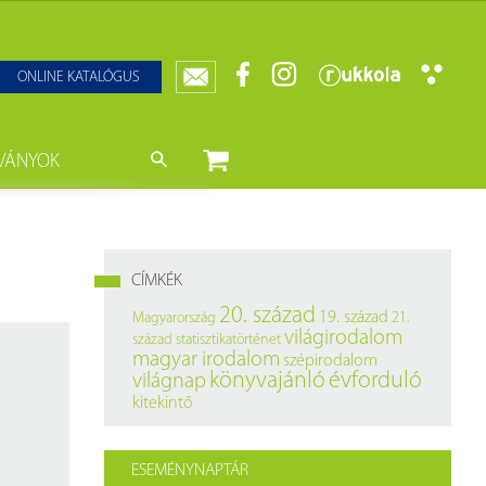
ONLINE KATALÓGUS
VÁNYOK
nyvtár
ját könyveink
da)
mzetközi Statisztikai Figyelő
CÍMKÉK
0–1950
k
20. század
19. század
Magyarország
21.
világirodalom
század
statisztikatörténet
ányok
k
magyar irodalom
szépirodalom
könyvajánló
évforduló
világnap
datbázisok
kitekintő
datbázisok
ESEMÉNYNAPTÁR