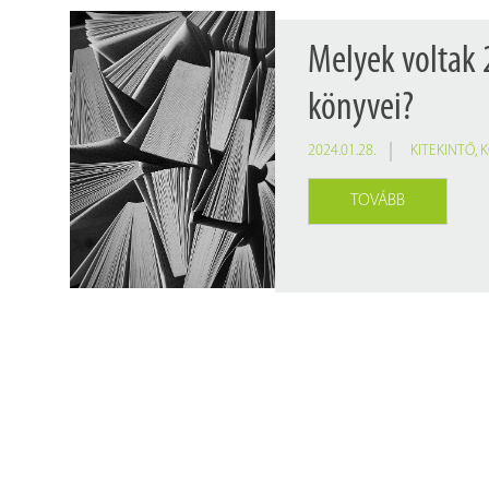
Melyek voltak
könyvei?
2024.01.28.
KITEKINTŐ
,
K
TOVÁBB