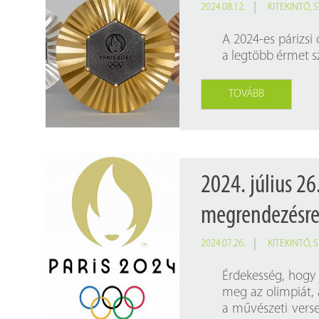
2024.08.12.
KITEKINTŐ
,
S
A 2024-es párizsi
a legtöbb érmet s
TOVÁBB
2024. július 26
megrendezésre a
2024.07.26.
KITEKINTŐ
,
S
Érdekesség, hogy 
meg az olimpiát, 
a művészeti verse