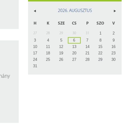
z
2026. AUGUSZTUS
rlap
H
K
SZE
CS
P
SZO
V
1
2
27
28
29
30
31
3
4
5
6
7
8
9
10
11
12
13
14
15
16
17
18
19
20
21
22
23
24
25
26
27
28
29
30
31
éhány