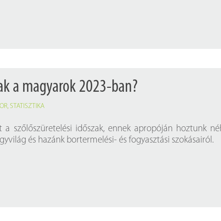
Próbahozzáférések adatbázisokho
Kitekintő
Könyvtári Hí
tak a magyarok 2023-ban?
OR
,
STATISZTIKA
 a szőlőszüretelési időszak, ennek apropóján hoztunk n
yvilág és hazánk bortermelési- és fogyasztási szokásairól.