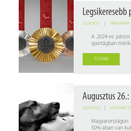
Legsikeresebb
2024.08.31.
PARALIMPIA
A 2024-es párizsi
sportágban mérik 
TOVÁBB
Augusztus 26.
2024.08.26.
VILÁGNAP
,
S
Magyarországon r
50%-ában van kuty