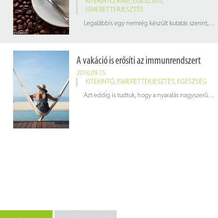
KITEKINTŐ
,
KÁVÉ
,
EGÉSZSÉG
,
ISMERETTERJESZTÉS
Legalábbis egy nemrég készült kutatás szerint, amelynek elkészülését a hat legnagyobb kávéforgalmazó támogatta.
A vakáció is erősíti az immunrendszert
2016.09.15.
KITEKINTŐ
,
ISMERETTERJESZTÉS
,
EGÉSZSÉG
Azt eddig is tudtuk, hogy a nyaralás nagyszerű dolog, egy orvosi kutatásból pedig már azt is tudjuk, miért.