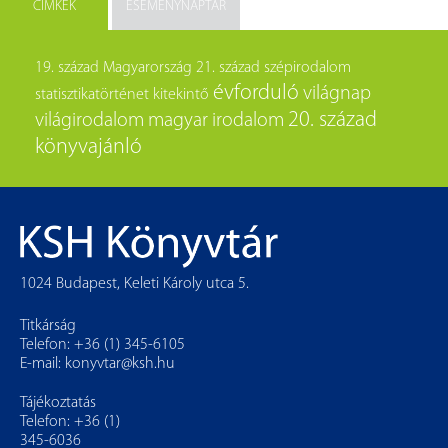
CÍMKÉK
ESEMÉNYNAPTÁR
19. század
Magyarország
21. század
szépirodalom
évforduló
világnap
statisztikatörténet
kitekintő
20. század
világirodalom
magyar irodalom
könyvajánló
1024 Budapest, Keleti Károly utca 5.
Titkárság
Telefon: +36 (1) 345-6105
E-mail:
konyvtar@ksh.hu
Tájékoztatás
Telefon: +36 (1)
345-6036