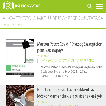
A KÖVETKEZŐ CIMKÉJŰ BEJEGYZÉSEK MUTATÁSA:
ONLINE KATALÓGUS
egészség
RÓLUNK
LÁTOGATÁS ELŐTT
Marton Péter: Covid-19: az egészségtelen
SZOLGÁLTATÁSOK
politikák ragálya
KONFERENCIÁK
2021.09.28.
KÖNYVAJÁNLÓ
,
SZAKKÖNYV
,
EGÉSZSÉG
ADATBÁZISOK
Marton Péter: Covid-19: az egészségtelen politikák ragálya
BLOG
Budapest: Noran Libro, 2021. 127 p.
Raktári jelzet: 673739
KIADVÁNYOK
Napi három csésze kávé csökkenti az
időskori demencia kialakulásának esélyét
2016.12.15.