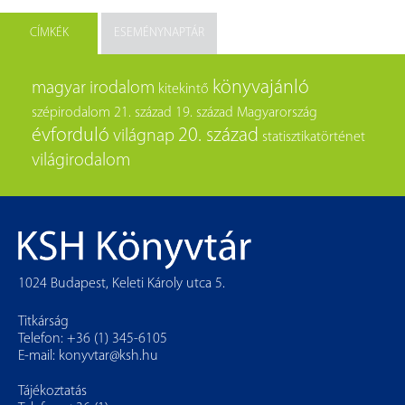
CÍMKÉK
ESEMÉNYNAPTÁR
könyvajánló
magyar irodalom
kitekintő
szépirodalom
21. század
19. század
Magyarország
évforduló
20. század
világnap
statisztikatörténet
világirodalom
1024 Budapest, Keleti Károly utca 5.
Titkárság
Telefon: +36 (1) 345-6105
E-mail:
konyvtar@ksh.hu
Tájékoztatás