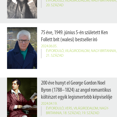
ÉVFORDULÓ
,
VILÁGIRODALOM
,
NAGY-BRITANNIA
,
20. SZÁZAD
75 éve, 1949. június 5-én született Ken
Follett brit (walesi) bestseller író
2024.06.05.
ÉVFORDULÓ
,
VILÁGIRODALOM
,
NAGY-BRITANNIA
,
21. SZÁZAD
200 éve hunyt el George Gordon Noel
Byron (1788–1824) az angol romantikus
költészet egyik legismertebb képviselője
2024.04.19.
ÉVFORDULÓ
,
VERS
,
VILÁGIRODALOM
,
NAGY-
BRITANNIA
,
18. SZÁZAD
,
19. SZÁZAD