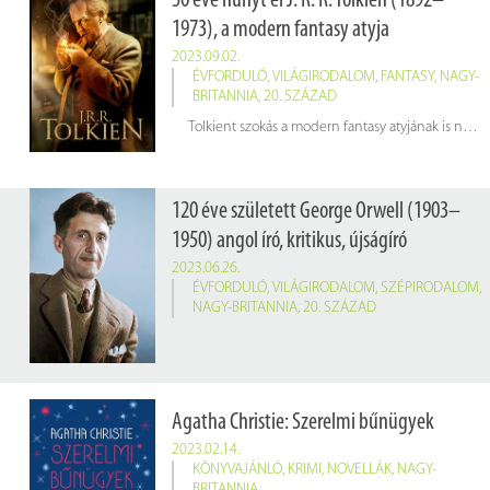
50 éve hunyt el J. R. R. Tolkien (1892–
1973), a modern fantasy atyja
2023.09.02.
ÉVFORDULÓ
,
VILÁGIRODALOM
,
FANTASY
,
NAGY-
BRITANNIA
,
20. SZÁZAD
Tolkient szokás a modern fantasy atyjának is nevezni, hiszen műveinek hatása az irodalomra és a popkultúrára a mai napig is érezhető. Munkássága inspirálta többek között J. K. Rowlingot a Harry Potter varázsvilágának megalkotásakor vagy George R. R. Martint a Trónok harca megírásakor.
120 éve született George Orwell (1903–
1950) angol író, kritikus, újságíró
2023.06.26.
ÉVFORDULÓ
,
VILÁGIRODALOM
,
SZÉPIRODALOM
,
NAGY-BRITANNIA
,
20. SZÁZAD
Agatha Christie: Szerelmi bűnügyek
2023.02.14.
KÖNYVAJÁNLÓ
,
KRIMI
,
NOVELLÁK
,
NAGY-
BRITANNIA