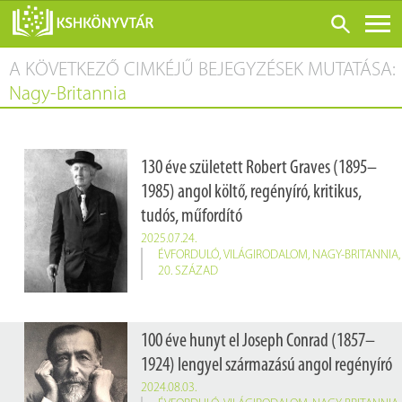
A KÖVETKEZŐ CIMKÉJŰ BEJEGYZÉSEK MUTATÁSA:
ONLINE KATALÓGUS
Nagy-Britannia
RÓLUNK
LÁTOGATÁS ELŐTT
130 éve született Robert Graves (1895–
SZOLGÁLTATÁSOK
1985) angol költő, regényíró, kritikus,
KONFERENCIÁK
tudós, műfordító
ADATBÁZISOK
2025.07.24.
ÉVFORDULÓ
,
VILÁGIRODALOM
,
NAGY-BRITANNIA
,
BLOG
20. SZÁZAD
KIADVÁNYOK
100 éve hunyt el Joseph Conrad (1857–
1924) lengyel származású angol regényíró
2024.08.03.