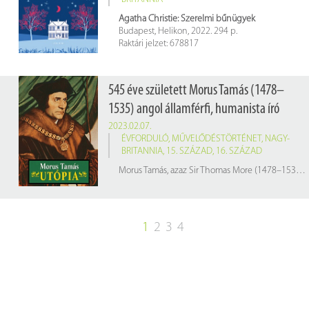
Agatha Christie: Szerelmi bűnügyek
Budapest, Helikon, 2022. 294 p.
Raktári jelzet: 678817
545 éve született Morus Tamás (1478–
1535) angol államférfi, humanista író
2023.02.07.
ÉVFORDULÓ
,
MŰVELŐDÉSTÖRTÉNET
,
NAGY-
BRITANNIA
,
15. SZÁZAD
,
16. SZÁZAD
Morus Tamás, azaz Sir Thomas More (1478–1535) angol filozófus, reneszánsz humanista, író, az ügyvédek védőszentje, a katolikus egyház mártírja és szentje
1
2
3
4