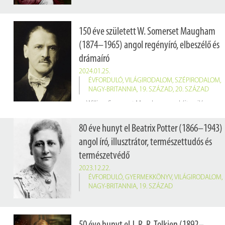
150 éve született W. Somerset Maugham
(1874–1965) angol regényíró, elbeszélő és
drámaíró
2024.01.25.
ÉVFORDULÓ
,
VILÁGIRODALOM
,
SZÉPIRODALOM
,
NAGY-BRITANNIA
,
19. SZÁZAD
,
20. SZÁZAD
William Somerset Maugham munkáit a világos stílus, a változatos helyszínek és az emberi természet alapos ismerete jellemzi. Híres regényei: a
80 éve hunyt el Beatrix Potter (1866–1943)
angol író, illusztrátor, természettudós és
természetvédő
2023.12.22.
ÉVFORDULÓ
,
GYERMEKKÖNYV
,
VILÁGIRODALOM
,
NAGY-BRITANNIA
,
19. SZÁZAD